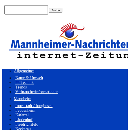
Suchen
nach:
Allgemeines
Natur & Umwelt
IT Technik
Trends
Verbraucherinformationen
Mannheim
Innenstadt / Jungbusch
Feudenheim
Käfertal
Lindenhof
Friedrichsfeld
Neckarau