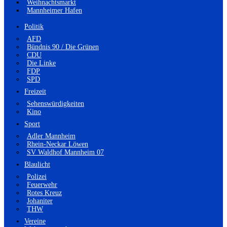
Weihnachtsmarkt
Mannheimer Hafen
Politik
AFD
Bündnis 90 / Die Grünen
CDU
Die Linke
FDP
SPD
Freizeit
Sehenswürdigkeiten
Kino
Sport
Adler Mannheim
Rhein-Neckar Löwen
SV Waldhof Mannheim 07
Blaulicht
Polizei
Feuerwehr
Rotes Kreuz
Johaniter
THW
Vereine