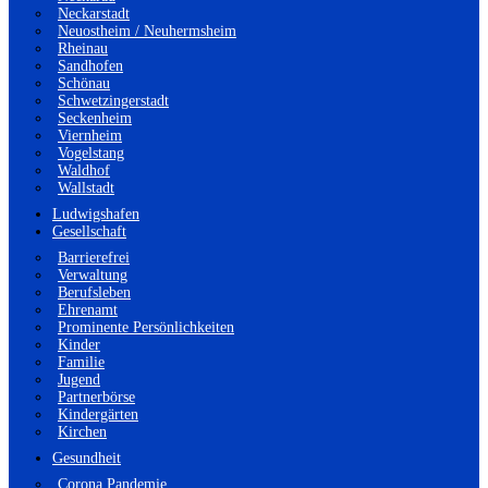
Neckarstadt
Neuostheim / Neuhermsheim
Rheinau
Sandhofen
Schönau
Schwetzingerstadt
Seckenheim
Viernheim
Vogelstang
Waldhof
Wallstadt
Ludwigshafen
Gesellschaft
Barrierefrei
Verwaltung
Berufsleben
Ehrenamt
Prominente Persönlichkeiten
Kinder
Familie
Jugend
Partnerbörse
Kindergärten
Kirchen
Gesundheit
Corona Pandemie