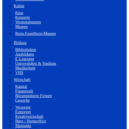
Kultur
Kino
Konzerte
Veranstaltungen
Museen
Reiss-Engelhorn-Museen
Bildung
Bibliotheken
Ausbildung
E-Learning
Universitäten & Studium
Musikschule
VHS
Wirtschaft
Kapital
Finanzwelt
Börsennotierte Firmen
Gewerbe
Versorger
Entsorger
Kreativwirtschaft
Büro / Homeoffice
Maimarkt