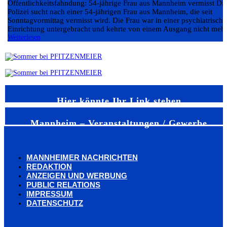
Öffentlichkeitsfahndung: 54-jährige Frau aus Mannheim vermisst Di
Polizei sucht nach einer 54-jährigen Frau aus Mannheim, die seit
Sonntagvormittag vermisst wird. Die Frau war in einer psychiatrisch
Einrichtung untergebracht und kehrte von einem Ausgang nicht mehr.
Weiterlesen
Hier könnte Ihr Link stehen
Mannheim – Veranstaltungen / Gewerbe
MANNHEIMER NACHRICHTEN
REDAKTION
ANZEIGEN UND WERBUNG
PUBLIC RELATIONS
IMPRESSUM
DATENSCHUTZ