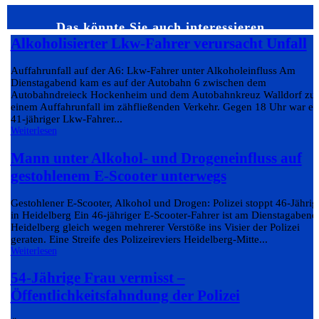
Das könnte Sie auch interessieren…
Alkoholisierter Lkw-Fahrer verursacht Unfall
Auffahrunfall auf der A6: Lkw-Fahrer unter Alkoholeinfluss Am
Dienstagabend kam es auf der Autobahn 6 zwischen dem
Autobahndreieck Hockenheim und dem Autobahnkreuz Walldorf zu
einem Auffahrunfall im zähfließenden Verkehr. Gegen 18 Uhr war ei
41-jähriger Lkw-Fahrer...
Weiterlesen
Mann unter Alkohol- und Drogeneinfluss auf
gestohlenem E-Scooter unterwegs
Gestohlener E-Scooter, Alkohol und Drogen: Polizei stoppt 46-Jährig
in Heidelberg Ein 46-jähriger E-Scooter-Fahrer ist am Dienstagabend
Heidelberg gleich wegen mehrerer Verstöße ins Visier der Polizei
geraten. Eine Streife des Polizeireviers Heidelberg-Mitte...
Weiterlesen
54-Jährige Frau vermisst –
Öffentlichkeitsfahndung der Polizei