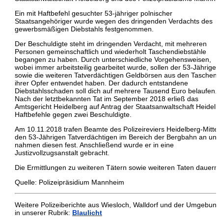
Ein mit Haftbefehl gesuchter 53-jähriger polnischer
Staatsangehöriger wurde wegen des dringenden Verdachts des
gewerbsmäßigen Diebstahls festgenommen.
Der Beschuldigte steht im dringenden Verdacht, mit mehreren
Personen gemeinschaftlich und wiederholt Taschendiebstähle
begangen zu haben. Durch unterschiedliche Vorgehensweisen,
wobei immer arbeitsteilig gearbeitet wurde, sollen der 53-Jährige
sowie die weiteren Tatverdächtigen Geldbörsen aus den Taschen
ihrer Opfer entwendet haben. Der dadurch entstandene
Diebstahlsschaden soll dich auf mehrere Tausend Euro belaufen.
Nach der letztbekannten Tat im September 2018 erließ das
Amtsgericht Heidelberg auf Antrag der Staatsanwaltschaft Heidel
Haftbefehle gegen zwei Beschuldigte.
Am 10.11.2018 trafen Beamte des Polizeireviers Heidelberg-Mitte
den 53-Jährigen Tatverdächtigen im Bereich der Bergbahn an un
nahmen diesen fest. Anschließend wurde er in eine
Justizvollzugsanstalt gebracht.
Die Ermittlungen zu weiteren Tätern sowie weiteren Taten dauern
Quelle: Polizeipräsidium Mannheim
Weitere Polizeiberichte aus Wiesloch, Walldorf und der Umgebun
in unserer Rubrik:
Blaulicht