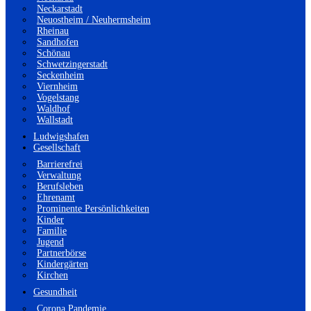
Neckarstadt
Neuostheim / Neuhermsheim
Rheinau
Sandhofen
Schönau
Schwetzingerstadt
Seckenheim
Viernheim
Vogelstang
Waldhof
Wallstadt
Ludwigshafen
Gesellschaft
Barrierefrei
Verwaltung
Berufsleben
Ehrenamt
Prominente Persönlichkeiten
Kinder
Familie
Jugend
Partnerbörse
Kindergärten
Kirchen
Gesundheit
Corona Pandemie