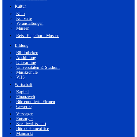
Kultur
Kino
Konzerte
Veranstaltungen
Museen
Reiss-Engelhorn-Museen
Bildung
Bibliotheken
Ausbildung
E-Learning
Universitäten & Studium
Musikschule
VHS
Wirtschaft
Kapital
Finanzwelt
Börsennotierte Firmen
Gewerbe
Versorger
Entsorger
Kreativwirtschaft
Büro / Homeoffice
Maimarkt