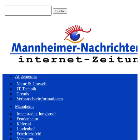
Suchen
nach:
Allgemeines
Natur & Umwelt
IT Technik
Trends
Verbraucherinformationen
Mannheim
Innenstadt / Jungbusch
Feudenheim
Käfertal
Lindenhof
Friedrichsfeld
Neckarau