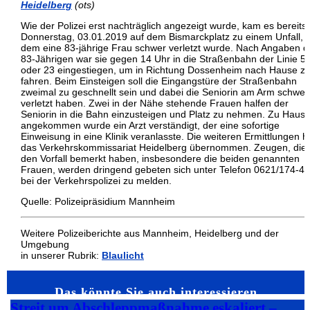
Heidelberg
(ots)
Wie der Polizei erst nachträglich angezeigt wurde, kam es bereits
Donnerstag, 03.01.2019 auf dem Bismarckplatz zu einem Unfall, b
dem eine 83-jährige Frau schwer verletzt wurde. Nach Angaben d
83-Jährigen war sie gegen 14 Uhr in die Straßenbahn der Linie 5
oder 23 eingestiegen, um in Richtung Dossenheim nach Hause z
fahren. Beim Einsteigen soll die Eingangstüre der Straßenbahn
zweimal zu geschnellt sein und dabei die Seniorin am Arm schwer
verletzt haben. Zwei in der Nähe stehende Frauen halfen der
Seniorin in die Bahn einzusteigen und Platz zu nehmen. Zu Haus
angekommen wurde ein Arzt verständigt, der eine sofortige
Einweisung in eine Klinik veranlasste. Die weiteren Ermittlungen h
das Verkehrskommissariat Heidelberg übernommen. Zeugen, die
den Vorfall bemerkt haben, insbesondere die beiden genannten
Frauen, werden dringend gebeten sich unter Telefon 0621/174-4
bei der Verkehrspolizei zu melden.
Quelle: Polizeipräsidium Mannheim
Weitere Polizeiberichte aus Mannheim, Heidelberg und der
Umgebung
in unserer Rubrik:
Blaulicht
Das könnte Sie auch interessieren…
Streit um Abschleppmaßnahme eskaliert –