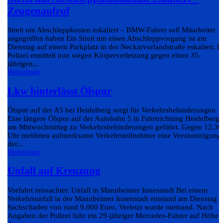
Zeugenaufruf
Streit um Abschleppkosten eskaliert – BMW-Fahrer soll Mitarbeiter
angegriffen haben Ein Streit um einen Abschleppvorgang ist am
Dienstag auf einem Parkplatz in der Neckarvorlandstraße eskaliert. D
Polizei ermittelt nun wegen Körperverletzung gegen einen 35-
jährigen...
Weiterlesen
Lkw hinterlässt Ölspur
Ölspur auf der A5 bei Heidelberg sorgt für Verkehrsbehinderungen
Eine längere Ölspur auf der Autobahn 5 in Fahrtrichtung Heidelberg 
am Mittwochmittag zu Verkehrsbehinderungen geführt. Gegen 12.30
Uhr meldeten aufmerksame Verkehrsteilnehmer eine Verunreinigung
der...
Weiterlesen
Unfall auf Kreuzung
Vorfahrt missachtet: Unfall in Mannheimer Innenstadt Bei einem
Verkehrsunfall in der Mannheimer Innenstadt entstand am Dienstag e
Sachschaden von rund 9.000 Euro. Verletzt wurde niemand. Nach
Angaben der Polizei fuhr ein 29-jähriger Mercedes-Fahrer auf Höhe