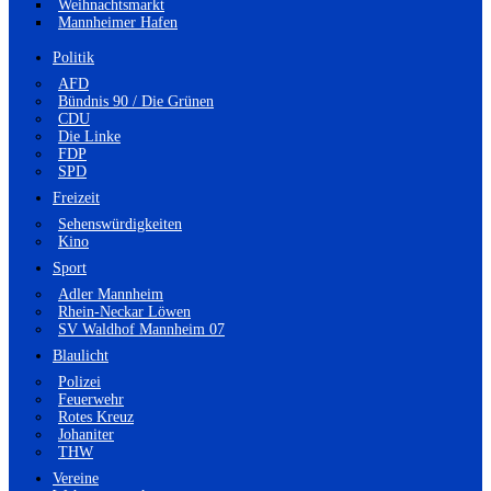
Weihnachtsmarkt
Mannheimer Hafen
Politik
AFD
Bündnis 90 / Die Grünen
CDU
Die Linke
FDP
SPD
Freizeit
Sehenswürdigkeiten
Kino
Sport
Adler Mannheim
Rhein-Neckar Löwen
SV Waldhof Mannheim 07
Blaulicht
Polizei
Feuerwehr
Rotes Kreuz
Johaniter
THW
Vereine