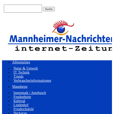
Suchen
nach:
Allgemeines
Natur & Umwelt
IT Technik
Trends
Verbraucherinformationen
Mannheim
Innenstadt / Jungbusch
Feudenheim
Käfertal
Lindenhof
Friedrichsfeld
Neckarau