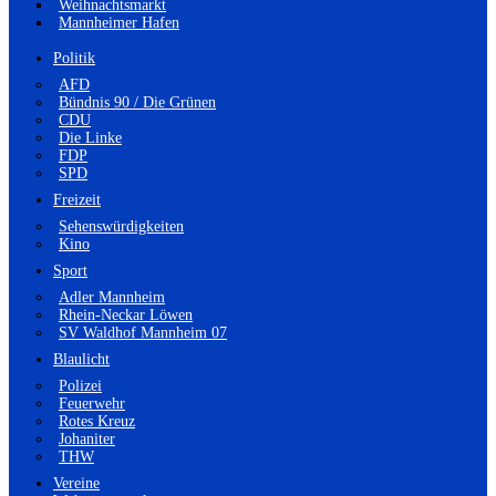
Weihnachtsmarkt
Mannheimer Hafen
Politik
AFD
Bündnis 90 / Die Grünen
CDU
Die Linke
FDP
SPD
Freizeit
Sehenswürdigkeiten
Kino
Sport
Adler Mannheim
Rhein-Neckar Löwen
SV Waldhof Mannheim 07
Blaulicht
Polizei
Feuerwehr
Rotes Kreuz
Johaniter
THW
Vereine