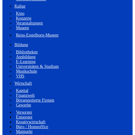
Kultur
Kino
Konzerte
Veranstaltungen
Museen
Reiss-Engelhorn-Museen
Bildung
Bibliotheken
Ausbildung
E-Learning
Universitäten & Studium
Musikschule
VHS
Wirtschaft
Kapital
Finanzwelt
Börsennotierte Firmen
Gewerbe
Versorger
Entsorger
Kreativwirtschaft
Büro / Homeoffice
Maimarkt