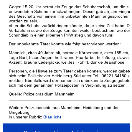
Gegen 15.20 Uhr betrat ein Zeuge das Schuhgeschäft, um die zu
entwendeten Schuhe zurückzubringen. Dieser gab an, am Eingan
des Geschäfts von einem ihm unbekannten Mann angesprochen
worden zu sein,
ob er die Schuhe zurückbringen könnte, da er keine Zeit habe. Di
Verkäuferin sowie der Zeuge konnten weiter beobachten, wie der
Schuhdieb in einen silbernen PKW stieg und davon fuhr.
Der unbekannte Täter konnte wie folgt beschrieben werden:
Männlich, circa 40 Jahre alt, normale Körperstatur, circa 185 cm, 
Tage Bart, blaue Augen, hellbraune Haarfarbe, hellhäutig, slawisc
Akzent, braune Lederjacke, weißes T-Shirt, dunkle Jeanshose
Personen, die Hinweise zum Täter geben können, werden gebete
sich beim Polizeirevier Heidelberg-Süd unter Tel.: 06221 34180 zu
melden. Ebenfalls wird der namentlich unbekannte Zeuge gebete
sich mit dem genannten Polizeiposten in Verbindung zu setzen.
Quelle: Polizeipräsidium Mannheim
Weitere Polizeiberichte aus Mannheim, Heidelberg und der
Umgebung
in unserer Rubrik:
Blaulicht