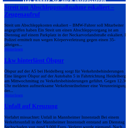
Das könnte Sie auch interessieren…
Streit um Abschleppmaßnahme eskaliert –
Zeugenaufruf
Streit um Abschleppkosten eskaliert – BMW-Fahrer soll Mitarbeiter
angegriffen haben Ein Streit um einen Abschleppvorgang ist am
Dienstag auf einem Parkplatz in der Neckarvorlandstraße eskaliert. D
Polizei ermittelt nun wegen Körperverletzung gegen einen 35-
jährigen...
Weiterlesen
Lkw hinterlässt Ölspur
Ölspur auf der A5 bei Heidelberg sorgt für Verkehrsbehinderungen
Eine längere Ölspur auf der Autobahn 5 in Fahrtrichtung Heidelberg 
am Mittwochmittag zu Verkehrsbehinderungen geführt. Gegen 12.30
Uhr meldeten aufmerksame Verkehrsteilnehmer eine Verunreinigung
der...
Weiterlesen
Unfall auf Kreuzung
Vorfahrt missachtet: Unfall in Mannheimer Innenstadt Bei einem
Verkehrsunfall in der Mannheimer Innenstadt entstand am Dienstag e
Sachschaden von rund 9.000 Euro. Verletzt wurde niemand. Nach