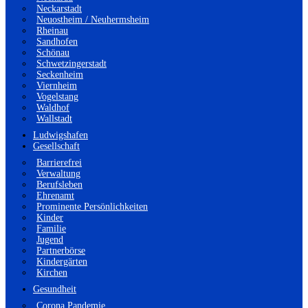
Neckarstadt
Neuostheim / Neuhermsheim
Rheinau
Sandhofen
Schönau
Schwetzingerstadt
Seckenheim
Viernheim
Vogelstang
Waldhof
Wallstadt
Ludwigshafen
Gesellschaft
Barrierefrei
Verwaltung
Berufsleben
Ehrenamt
Prominente Persönlichkeiten
Kinder
Familie
Jugend
Partnerbörse
Kindergärten
Kirchen
Gesundheit
Corona Pandemie