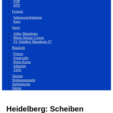
FDP
SPD
Freizeit
Sehenswürdigkeiten
Kino
Sport
Adler Mannheim
Rhein-Neckar Löwen
SV Waldhof Mannheim 07
Blaulicht
Polizei
Feuerwehr
Rotes Kreuz
Johaniter
THW
Vereine
Wohnungsmarkt
Stellenmarkt
Wetter
Heidelberg: Scheiben