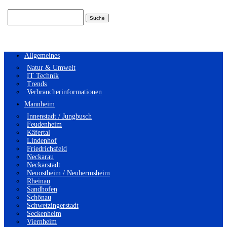
Suchen
nach:
Allgemeines
Natur & Umwelt
IT Technik
Trends
Verbraucherinformationen
Mannheim
Innenstadt / Jungbusch
Feudenheim
Käfertal
Lindenhof
Friedrichsfeld
Neckarau
Neckarstadt
Neuostheim / Neuhermsheim
Rheinau
Sandhofen
Schönau
Schwetzingerstadt
Seckenheim
Viernheim