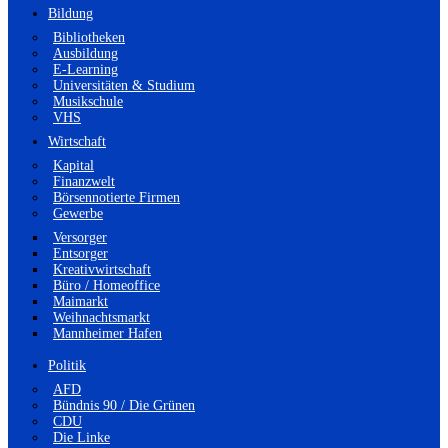
Bildung
Bibliotheken
Ausbildung
E-Learning
Universitäten & Studium
Musikschule
VHS
Wirtschaft
Kapital
Finanzwelt
Börsennotierte Firmen
Gewerbe
Versorger
Entsorger
Kreativwirtschaft
Büro / Homeoffice
Maimarkt
Weihnachtsmarkt
Mannheimer Hafen
Politik
AFD
Bündnis 90 / Die Grünen
CDU
Die Linke