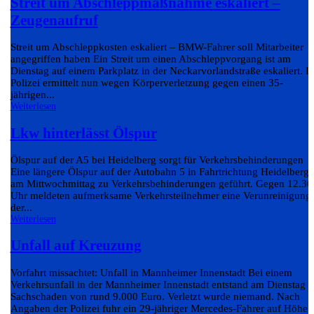
Streit um Abschleppmaßnahme eskaliert –
Zeugenaufruf
Streit um Abschleppkosten eskaliert – BMW-Fahrer soll Mitarbeiter
angegriffen haben Ein Streit um einen Abschleppvorgang ist am
Dienstag auf einem Parkplatz in der Neckarvorlandstraße eskaliert. D
Polizei ermittelt nun wegen Körperverletzung gegen einen 35-
jährigen...
Weiterlesen
Lkw hinterlässt Ölspur
Ölspur auf der A5 bei Heidelberg sorgt für Verkehrsbehinderungen
Eine längere Ölspur auf der Autobahn 5 in Fahrtrichtung Heidelberg 
am Mittwochmittag zu Verkehrsbehinderungen geführt. Gegen 12.30
Uhr meldeten aufmerksame Verkehrsteilnehmer eine Verunreinigung
der...
Weiterlesen
Unfall auf Kreuzung
Vorfahrt missachtet: Unfall in Mannheimer Innenstadt Bei einem
Verkehrsunfall in der Mannheimer Innenstadt entstand am Dienstag e
Sachschaden von rund 9.000 Euro. Verletzt wurde niemand. Nach
Angaben der Polizei fuhr ein 29-jähriger Mercedes-Fahrer auf Höhe