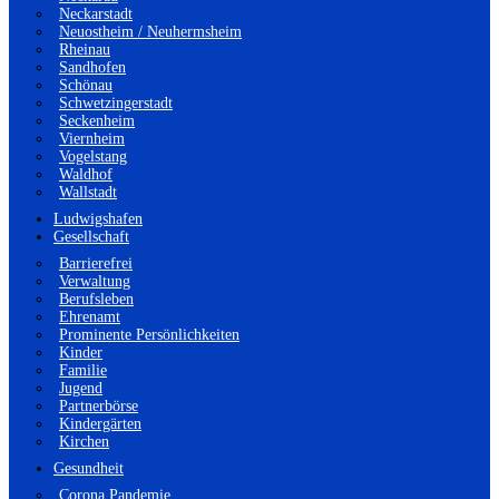
Neckarstadt
Neuostheim / Neuhermsheim
Rheinau
Sandhofen
Schönau
Schwetzingerstadt
Seckenheim
Viernheim
Vogelstang
Waldhof
Wallstadt
Ludwigshafen
Gesellschaft
Barrierefrei
Verwaltung
Berufsleben
Ehrenamt
Prominente Persönlichkeiten
Kinder
Familie
Jugend
Partnerbörse
Kindergärten
Kirchen
Gesundheit
Corona Pandemie