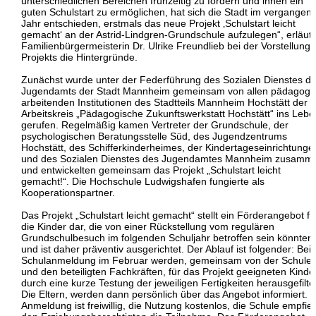
unterschiedlichen Bereichen frühzeitig zu fördern und ihnen ein
guten Schulstart zu ermöglichen, hat sich die Stadt im vergangen
Jahr entschieden, erstmals das neue Projekt ‚Schulstart leicht
gemacht‘ an der Astrid-Lindgren-Grundschule aufzulegen“, erläute
Familienbürgermeisterin Dr. Ulrike Freundlieb bei der Vorstellung 
Projekts die Hintergründe.
Zunächst wurde unter der Federführung des Sozialen Dienstes d
Jugendamts der Stadt Mannheim gemeinsam von allen pädagogi
arbeitenden Institutionen des Stadtteils Mannheim Hochstätt der
Arbeitskreis „Pädagogische Zukunftswerkstatt Hochstätt“ ins Lebe
gerufen. Regelmäßig kamen Vertreter der Grundschule, der
psychologischen Beratungsstelle Süd, des Jugendzentrums
Hochstätt, des Schifferkinderheimes, der Kindertageseinrichtunge
und des Sozialen Dienstes des Jugendamtes Mannheim zusamm
und entwickelten gemeinsam das Projekt „Schulstart leicht
gemacht!“. Die Hochschule Ludwigshafen fungierte als
Kooperationspartner.
Das Projekt „Schulstart leicht gemacht“ stellt ein Förderangebot fü
die Kinder dar, die von einer Rückstellung vom regulären
Grundschulbesuch im folgenden Schuljahr betroffen sein könnten
und ist daher präventiv ausgerichtet. Der Ablauf ist folgender: Bei 
Schulanmeldung im Februar werden, gemeinsam von der Schule
und den beteiligten Fachkräften, für das Projekt geeigneten Kinde
durch eine kurze Testung der jeweiligen Fertigkeiten herausgefilter
Die Eltern, werden dann persönlich über das Angebot informiert. 
Anmeldung ist freiwillig, die Nutzung kostenlos, die Schule empfieh