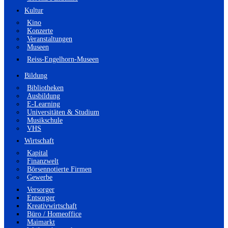
Kultur
Kino
Konzerte
Veranstaltungen
Museen
Reiss-Engelhorn-Museen
Bildung
Bibliotheken
Ausbildung
E-Learning
Universitäten & Studium
Musikschule
VHS
Wirtschaft
Kapital
Finanzwelt
Börsennotierte Firmen
Gewerbe
Versorger
Entsorger
Kreativwirtschaft
Büro / Homeoffice
Maimarkt