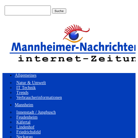
Suchen
nach:
Allgemeines
Natur & Umwelt
IT Technik
Trends
Verbraucherinformationen
Mannheim
Innenstadt / Jungbusch
Feudenheim
Käfertal
Lindenhof
Friedrichsfeld
Neckarau