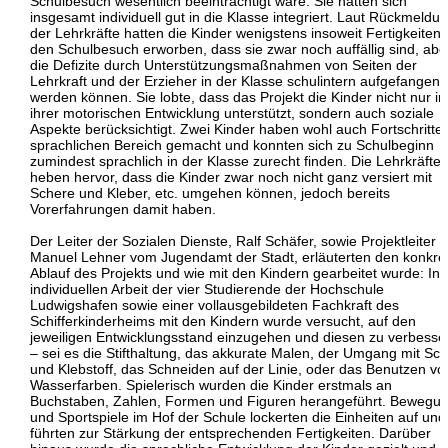
Schulbesuch wesentlich beeinträchtigt wäre. Sie hätten sich
insgesamt individuell gut in die Klasse integriert. Laut Rückmeldu
der Lehrkräfte hatten die Kinder wenigstens insoweit Fertigkeiten 
den Schulbesuch erworben, dass sie zwar noch auffällig sind, abe
die Defizite durch Unterstützungsmaßnahmen von Seiten der
Lehrkraft und der Erzieher in der Klasse schulintern aufgefangen
werden können. Sie lobte, dass das Projekt die Kinder nicht nur in
ihrer motorischen Entwicklung unterstützt, sondern auch soziale
Aspekte berücksichtigt. Zwei Kinder haben wohl auch Fortschritte
sprachlichen Bereich gemacht und konnten sich zu Schulbeginn
zumindest sprachlich in der Klasse zurecht finden. Die Lehrkräfte
heben hervor, dass die Kinder zwar noch nicht ganz versiert mit
Schere und Kleber, etc. umgehen können, jedoch bereits
Vorerfahrungen damit haben.
Der Leiter der Sozialen Dienste, Ralf Schäfer, sowie Projektleiter
Manuel Lehner vom Jugendamt der Stadt, erläuterten den konkre
Ablauf des Projekts und wie mit den Kindern gearbeitet wurde: In 
individuellen Arbeit der vier Studierende der Hochschule
Ludwigshafen sowie einer vollausgebildeten Fachkraft des
Schifferkinderheims mit den Kindern wurde versucht, auf den
jeweiligen Entwicklungsstand einzugehen und diesen zu verbesse
– sei es die Stifthaltung, das akkurate Malen, der Umgang mit Sc
und Klebstoff, das Schneiden auf der Linie, oder das Benutzen vo
Wasserfarben. Spielerisch wurden die Kinder erstmals an
Buchstaben, Zahlen, Formen und Figuren herangeführt. Bewegu
und Sportspiele im Hof der Schule lockerten die Einheiten auf und
führten zur Stärkung der entsprechenden Fertigkeiten. Darüber