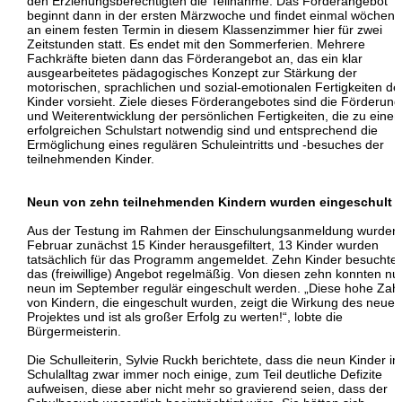
den Erziehungsberechtigten die Teilnahme. Das Förderangebot
beginnt dann in der ersten Märzwoche und findet einmal wöchentl
an einem festen Termin in diesem Klassenzimmer hier für zwei
Zeitstunden statt. Es endet mit den Sommerferien. Mehrere
Fachkräfte bieten dann das Förderangebot an, das ein klar
ausgearbeitetes pädagogisches Konzept zur Stärkung der
motorischen, sprachlichen und sozial-emotionalen Fertigkeiten de
Kinder vorsieht. Ziele dieses Förderangebotes sind die Förderung
und Weiterentwicklung der persönlichen Fertigkeiten, die zu eine
erfolgreichen Schulstart notwendig sind und entsprechend die
Ermöglichung eines regulären Schuleintritts und -besuches der
teilnehmenden Kinder.
Neun von zehn teilnehmenden Kindern wurden eingeschult
Aus der Testung im Rahmen der Einschulungsanmeldung wurden
Februar zunächst 15 Kinder herausgefiltert, 13 Kinder wurden
tatsächlich für das Programm angemeldet. Zehn Kinder besuchte
das (freiwillige) Angebot regelmäßig. Von diesen zehn konnten nu
neun im September regulär eingeschult werden. „Diese hohe Zahl
von Kindern, die eingeschult wurden, zeigt die Wirkung des neuen
Projektes und ist als großer Erfolg zu werten!“, lobte die
Bürgermeisterin.
Die Schulleiterin, Sylvie Ruckh berichtete, dass die neun Kinder i
Schulalltag zwar immer noch einige, zum Teil deutliche Defizite
aufweisen, diese aber nicht mehr so gravierend seien, dass der