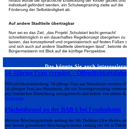
hinaus wurde die sprachliche Entwicklung der Kinder gezielt und
individuell gefördert werden, ein Schulwegtraining zielte auf die
Förderung der Selbständigkeit ab.
Auf andere Stadtteile übertragbar
Nun sei es das Ziel, „das Projekt ‚Schulstart leicht gemacht‘
schnellstmöglich in ein dauerhaftes Regelkonzept übergehen zu
lassen, das konzeptionell und organisatorisch auf festen Füßen st
und sich auch auf andere Stadtteile übertragen lässt“, betonte die
Bürgermeisterin mit Blick auf die künftige Perspektive.
Das könnte Sie auch interessier
54-Jährige Frau vermisst – Öffentlichkeitsfahn
Öffentlichkeitsfahndung: 54-jährige Frau aus Mannheim vermisst Die 
54-jährigen Frau aus Mannheim, die seit Sonntagvormittag vermisst w
psychiatrischen Einrichtung untergebracht und kehrte von einem Aus
Weiterlesen
Flächenbrand an der BAB 6 bei Feudenheim
Mehrere Böschungsbrände entlang der A6: Defekter Lkw-Reifen als
den bereits gemeldeten Böschungsbränden entlang der A6 in Fahrtri