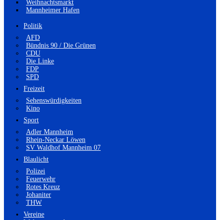
Weihnachtsmarkt
Mannheimer Hafen
Politik
AFD
Bündnis 90 / Die Grünen
CDU
Die Linke
FDP
SPD
Freizeit
Sehenswürdigkeiten
Kino
Sport
Adler Mannheim
Rhein-Neckar Löwen
SV Waldhof Mannheim 07
Blaulicht
Polizei
Feuerwehr
Rotes Kreuz
Johaniter
THW
Vereine