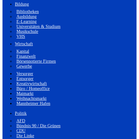
Bildung
Bibliotheken
Ausbildung
E-Learning
Universitäten & Studium
Musikschule
VHS
Wirtschaft
Kapital
Finanzwelt
Börsennotierte Firmen
Gewerbe
Versorger
Entsorger
Kreativwirtschaft
Büro / Homeoffice
Maimarkt
Weihnachtsmarkt
Mannheimer Hafen
Politik
AFD
Bündnis 90 / Die Grünen
CDU
Die Linke