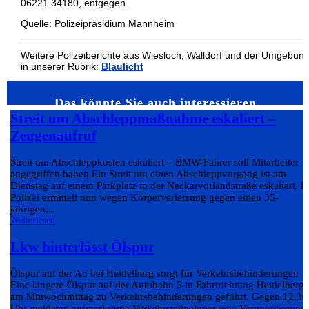
06221 34180, entgegen.
Quelle: Polizeipräsidium Mannheim
Weitere Polizeiberichte aus Wiesloch, Walldorf und der Umgebun
in unserer Rubrik:
Blaulicht
Das könnte Sie auch interessieren…
Streit um Abschleppmaßnahme eskaliert –
Zeugenaufruf
Streit um Abschleppkosten eskaliert – BMW-Fahrer soll Mitarbeiter
angegriffen haben Ein Streit um einen Abschleppvorgang ist am
Dienstag auf einem Parkplatz in der Neckarvorlandstraße eskaliert. D
Polizei ermittelt nun wegen Körperverletzung gegen einen 35-
jährigen...
Weiterlesen
Lkw hinterlässt Ölspur
Ölspur auf der A5 bei Heidelberg sorgt für Verkehrsbehinderungen
Eine längere Ölspur auf der Autobahn 5 in Fahrtrichtung Heidelberg 
am Mittwochmittag zu Verkehrsbehinderungen geführt. Gegen 12.30
Uhr meldeten aufmerksame Verkehrsteilnehmer eine Verunreinigung