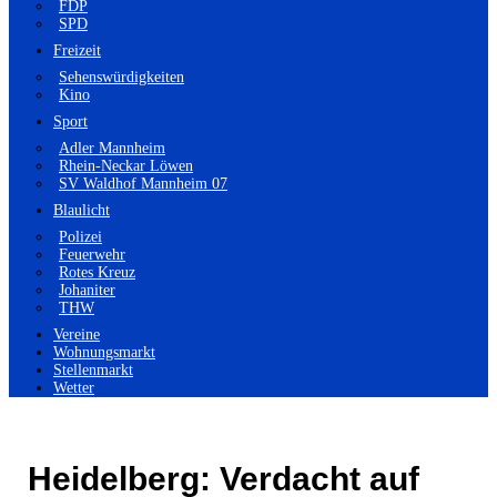
FDP
SPD
Freizeit
Sehenswürdigkeiten
Kino
Sport
Adler Mannheim
Rhein-Neckar Löwen
SV Waldhof Mannheim 07
Blaulicht
Polizei
Feuerwehr
Rotes Kreuz
Johaniter
THW
Vereine
Wohnungsmarkt
Stellenmarkt
Wetter
Heidelberg: Verdacht auf