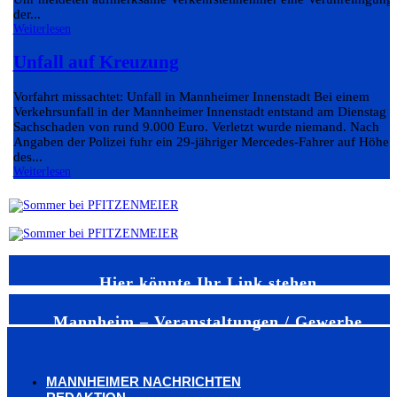
der...
Weiterlesen
Unfall auf Kreuzung
Vorfahrt missachtet: Unfall in Mannheimer Innenstadt Bei einem
Verkehrsunfall in der Mannheimer Innenstadt entstand am Dienstag e
Sachschaden von rund 9.000 Euro. Verletzt wurde niemand. Nach
Angaben der Polizei fuhr ein 29-jähriger Mercedes-Fahrer auf Höhe
des...
Weiterlesen
Hier könnte Ihr Link stehen
Mannheim – Veranstaltungen / Gewerbe
MANNHEIMER NACHRICHTEN