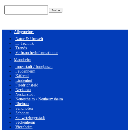
Suchen
nach:
Allgemeines
Natur & Umwelt
IT Technik
Trends
Verbraucherinformationen
Mannheim
Innenstadt / Jungbusch
Feudenheim
Käfertal
Lindenhof
Friedrichsfeld
Neckarau
Neckarstadt
Neuostheim / Neuhermsheim
Rheinau
Sandhofen
Schönau
Schwetzingerstadt
Seckenheim
Viernheim