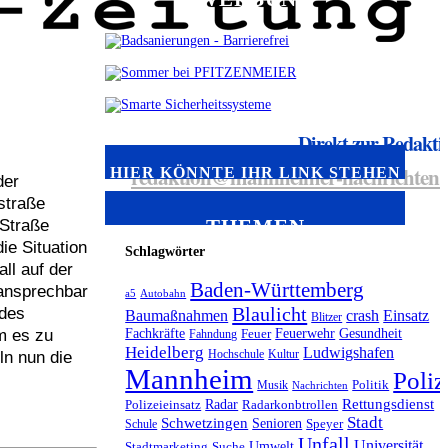
Direkt zur Redakti
redaktion@mannheimer-nachrichten.
HIER KÖNNTE IHR LINK STEHEN
der
straße
THEMEN
 Straße
ie Situation
Schlagwörter
ll auf der
Baden-Württemberg
ansprechbar
a5
Autobahn
Blaulicht
 des
Baumaßnahmen
crash
Einsatz
Blitzer
m es zu
Fachkräfte
Feuerwehr
Gesundheit
Fahndung
Feuer
Heidelberg
Ludwigshafen
Hochschule
Kultur
ln nun die
Mannheim
Poliz
Musik
Politik
Nachrichten
Radar
Rettungsdienst
Polizeieinsatz
Radarkonbtrollen
Stadt
Schwetzingen
Senioren
Schule
Speyer
Unfall
Universität
Umwelt
Stadtmarketing
Suche