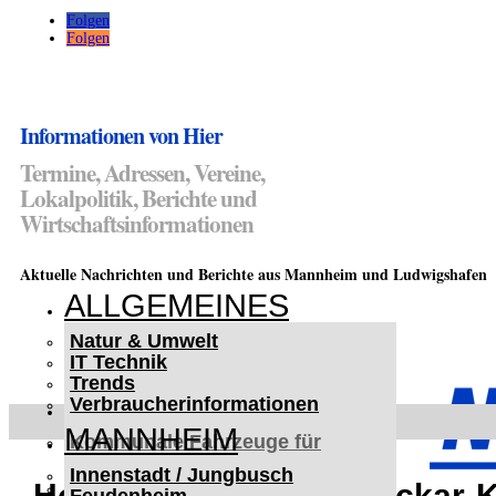
Folgen
Folgen
Informationen von Hier
Termine, Adressen, Vereine,
Lokalpolitik, Berichte und
Wirtschaftsinformationen
Aktuelle Nachrichten und Berichte aus Mannheim und Ludwigshafen
ALLGEMEINES
Natur & Umwelt
IT Technik
Trends
Verbraucherinformationen
< UKRAINE >
MANNHEIM
Kommunale Fahrzeuge für
Czernowitz
Innenstadt / Jungbusch
Nutzfahrzeuge für Czernowitz
Hockenheim, Rhein-Neckar-Kre