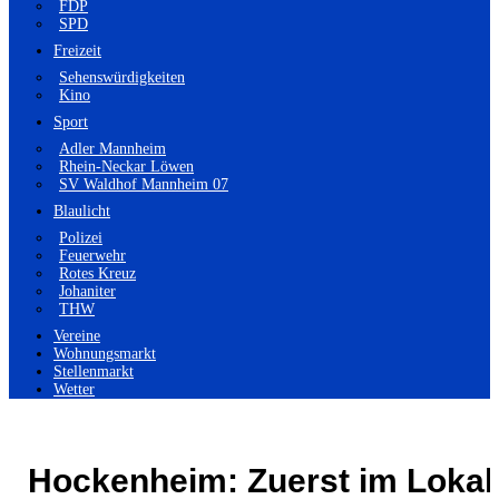
FDP
SPD
Freizeit
Sehenswürdigkeiten
Kino
Sport
Adler Mannheim
Rhein-Neckar Löwen
SV Waldhof Mannheim 07
Blaulicht
Polizei
Feuerwehr
Rotes Kreuz
Johaniter
THW
Vereine
Wohnungsmarkt
Stellenmarkt
Wetter
Hockenheim: Zuerst im Lokal