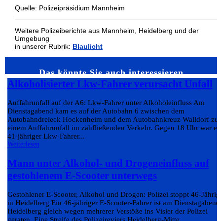
Quelle: Polizeipräsidium Mannheim
Weitere Polizeiberichte aus Mannheim, Heidelberg und der
Umgebung
in unserer Rubrik:
Blaulicht
Das könnte Sie auch interessieren…
Alkoholisierter Lkw-Fahrer verursacht Unfall
Auffahrunfall auf der A6: Lkw-Fahrer unter Alkoholeinfluss Am
Dienstagabend kam es auf der Autobahn 6 zwischen dem
Autobahndreieck Hockenheim und dem Autobahnkreuz Walldorf zu
einem Auffahrunfall im zähfließenden Verkehr. Gegen 18 Uhr war ei
41-jähriger Lkw-Fahrer...
Weiterlesen
Mann unter Alkohol- und Drogeneinfluss auf
gestohlenem E-Scooter unterwegs
Gestohlener E-Scooter, Alkohol und Drogen: Polizei stoppt 46-Jährig
in Heidelberg Ein 46-jähriger E-Scooter-Fahrer ist am Dienstagabend
Heidelberg gleich wegen mehrerer Verstöße ins Visier der Polizei
geraten. Eine Streife des Polizeireviers Heidelberg-Mitte...