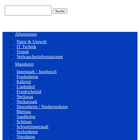
Suchen
nach:
Allgemeines
Natur & Umwelt
IT Technik
Trends
Verbraucherinformationen
Mannheim
Innenstadt / Jungbusch
Feudenheim
Käfertal
Lindenhof
Friedrichsfeld
Neckarau
Neckarstadt
Neuostheim / Neuhermsheim
Rheinau
Sandhofen
Schönau
Schwetzingerstadt
Seckenheim
Viernheim