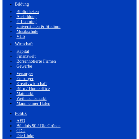
Bildung
Bibliotheken
Ausbildung
E-Learning
Universitäten & Studium
Musikschule
VHS
Wirtschaft
Kapital
Finanzwelt
Börsennotierte Firmen
Gewerbe
Versorger
Entsorger
Kreativwirtschaft
Büro / Homeoffice
Maimarkt
Weihnachtsmarkt
Mannheimer Hafen
Politik
AFD
Bündnis 90 / Die Grünen
CDU
Die Linke