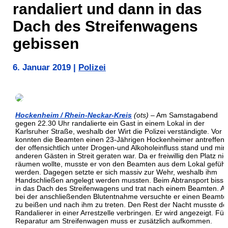
randaliert und dann in das
Dach des Streifenwagens
gebissen
6. Januar 2019
|
Polizei
Hockenheim / Rhein-Neckar-Kreis
(ots)
– Am Samstagabend
gegen 22.30 Uhr randalierte ein Gast in einem Lokal in der
Karlsruher Straße, weshalb der Wirt die Polizei verständigte. Vor O
konnten die Beamten einen 23-Jährigen Hockenheimer antreffen,
der offensichtlich unter Drogen-und Alkoholeinfluss stand und mir
anderen Gästen in Streit geraten war. Da er freiwillig den Platz nic
räumen wollte, musste er von den Beamten aus dem Lokal geführ
werden. Dagegen setzte er sich massiv zur Wehr, weshalb ihm
Handschließen angelegt werden mussten. Beim Abtransport biss 
in das Dach des Streifenwagens und trat nach einem Beamten. A
bei der anschließenden Blutentnahme versuchte er einen Beamte
zu beißen und nach ihm zu treten. Den Rest der Nacht musste de
Randalierer in einer Arrestzelle verbringen. Er wird angezeigt. Für
Reparatur am Streifenwagen muss er zusätzlich aufkommen.