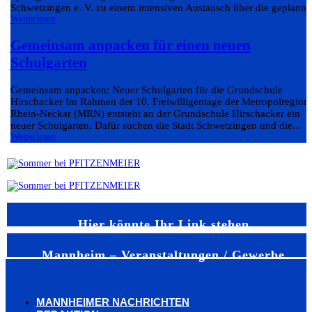
Schwetzingen e. V. zu einem intensiven Austausch über die geplante.
Weiterlesen
Gemeinsam anpacken für einen neuen
Schulgarten
Gemeinsam anpacken: Neuer Schulgarten für die Grundschule
Hirschacker Im Rahmen der 10. Freiwilligentage der Metropolregion
Rhein-Neckar (MRN) entsteht an der Grundschule Hirschacker ein
neuer Schulgarten. Dafür suchen die Stadt Schwetzingen und die...
Weiterlesen
Hier könnte Ihr Link stehen
Mannheim – Veranstaltungen / Gewerbe
MANNHEIMER NACHRICHTEN