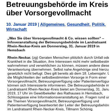
Betreuungsbehörde im Kreis
über Vorsorgevollmacht
10. Januar 2019
|
Allgemeines
,
Gesundheit
,
Politik
,
Wirtschaft
„Was Sie über Vorsorgevollmacht & Co. wissen sollten“ –
Infoveranstaltung der Betreuungsbehörde im Landratsamt
Rhein-Neckar-Kreis am Donnerstag, 31. Januar 2019 in
Hemsbach
Rhein-Neckar.
(zg) Geraten Menschen plötzlich durch Unfall oder
Krankheit in die Situation, ihre Interessen nicht mehr selbstbestim
wahrnehmen und verwirklichen zu können, müssen andere diese
Verantwortung übernehmen. Selbst nahe Angehörige sind hierzu
gesetzlich nicht befugt. Dies gilt bereits ab dem 18. Lebensjahr. Ü
die Möglichkeiten der selbstbestimmten Vorsorge in Form einer
Vorsorgevollmacht, Betreuungsverfügung oder Patientenverfügun
können sich Interessierte informieren. Die Betreuungsbehörde im
Landratsamt Rhein-Neckar-Kreis bietet am Donnerstag, 31. Janu
2019, 17 Uhr im Gewölbekeller des Rathauses in Hemsbach,
Schlossgasse eine Informationsveranstaltung an. Fragen rund um
die Themen Vorsorgevollmacht, Betreuungsverfügung und
Patientenverfügung beantwortet der Leiter der Betreuungsbehörd
im Landratsamt Rhein-Neckar-Kreis, Tillmann Schönig.