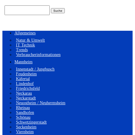
Suchen
nach:
Allgemeines
Natur & Umwelt
IT Technik
Trends
Verbraucherinformationen
Mannheim
Innenstadt / Jungbusch
Feudenheim
Käfertal
Lindenhof
Friedrichsfeld
Neckarau
Neckarstadt
Neuostheim / Neuhermsheim
Rheinau
Sandhofen
Schönau
Schwetzingerstadt
Seckenheim
Viernheim