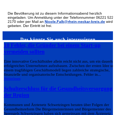
Die Bevölkerung ist zu diesem Informationsabend herzlich
eingeladen. Um Anmeldung unter der Telefonnummer 06221 522-
2170 oder per Mail an
Nicole.Falk@rhein-neckar-kreis.de
wird
gebeten. Der Eintritt ist frei.
Das könnte Sie auch interessieren…
10 Fehler, die Gründer bei einem Start-up
vermeiden sollten
Eine innovative Geschäftsidee allein reicht nicht aus, um ein dauerha
erfolgreiches Unternehmen aufzubauen. Zwischen der ersten Idee un
einem tragfähigen Geschäftsmodell liegen zahlreiche strategische,
finanzielle und organisatorische Entscheidungen. Fehler in...
Weiterlesen
Schulterschluss für die Gesundheitsversorgung 
der Region
Kommunen und Ärztenetz Schwetzingen beraten über Folgen der
Gesundheitsreform Die Bürgermeisterinnen und Bürgermeister des
Sprengels Schwetzingen haben sich gemeinsam mit dem Ärztenetz