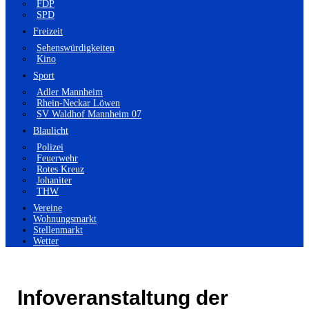
FDP
SPD
Freizeit
Sehenswürdigkeiten
Kino
Sport
Adler Mannheim
Rhein-Neckar Löwen
SV Waldhof Mannheim 07
Blaulicht
Polizei
Feuerwehr
Rotes Kreuz
Johaniter
THW
Vereine
Wohnungsmarkt
Stellenmarkt
Wetter
Infoveranstaltung der