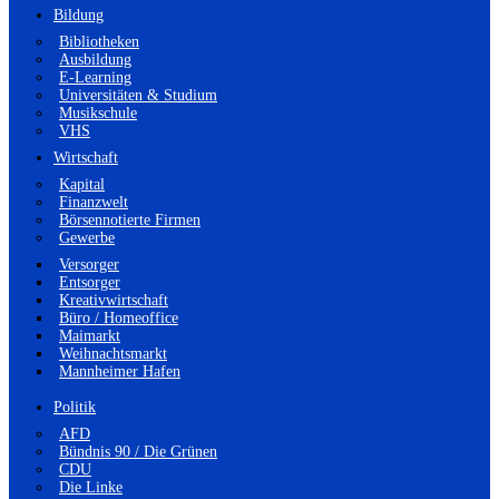
Bildung
Bibliotheken
Ausbildung
E-Learning
Universitäten & Studium
Musikschule
VHS
Wirtschaft
Kapital
Finanzwelt
Börsennotierte Firmen
Gewerbe
Versorger
Entsorger
Kreativwirtschaft
Büro / Homeoffice
Maimarkt
Weihnachtsmarkt
Mannheimer Hafen
Politik
AFD
Bündnis 90 / Die Grünen
CDU
Die Linke