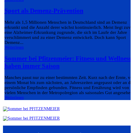
Sport als Demenz-Prävention
Mehr als 1,5 Millionen Menschen in Deutschland sind an Demenz
erkrankt und die Anzahl derer wächst kontinuierlich. Meist liegt zuvo
eine Alzheimer-Erkrankung zugrunde, die sich im Laufe der Jahre
verschlimmert und zu einer Demenz entwickelt. Doch kann Sport
Demenz...
Weiterlesen
Sommer bei Pfitzenmeier: Fitness und Wellness
haben immer Saison
Manches passt nur zu einer bestimmten Zeit. Kurz nach der Ernte, v
einem Monat bis zum nächsten, an Jahreszeiten angepasst oder an da
persönliche Empfinden gebunden. Fitness und Ernährung wird von
vielen Menschen in der Metropolregion als saisonales Gut angesehen.
Weiterlesen