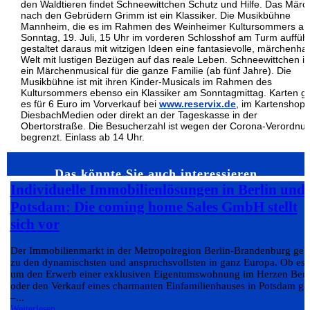
den Waldtieren findet Schneewittchen Schutz und Hilfe. Das Mär
nach den Gebrüdern Grimm ist ein Klassiker. Die Musikbühne
Mannheim, die es im Rahmen des Weinheimer Kultursommers a
Sonntag, 19. Juli, 15 Uhr im vorderen Schlosshof am Turm aufführ
gestaltet daraus mit witzigen Ideen eine fantasievolle, märchenhaf
Welt mit lustigen Bezügen auf das reale Leben. Schneewittchen is
ein Märchenmusical für die ganze Familie (ab fünf Jahre). Die
Musikbühne ist mit ihren Kinder-Musicals im Rahmen des
Kultursommers ebenso ein Klassiker am Sonntagmittag. Karten gi
es für 6 Euro im Vorverkauf bei
www.reservix.de
, im Kartenshop 
DiesbachMedien oder direkt an der Tageskasse in der
Obertorstraße. Die Besucherzahl ist wegen der Corona-Verordnu
begrenzt. Einlass ab 14 Uhr.
Das könnte Sie auch interessieren…
Individuelle Immobilienlösungen in Berlin und
Potsdam: Die coming home Sales GmbH stellt
sich vor
Der Immobilienmarkt in der Metropolregion Berlin-Brandenburg geh
zu den dynamischsten und anspruchsvollsten in ganz Europa. Ob es
um den Erwerb einer exklusiven Eigentumswohnung im Herzen Berl
oder den Verkauf eines charmanten Einfamilienhauses in Potsdam ge
–...
Weiterlesen