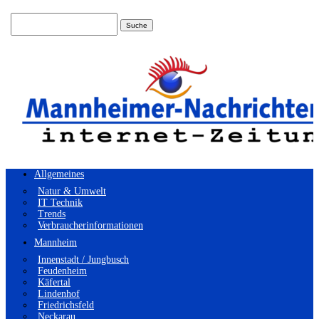
Suchen
nach:
Allgemeines
Natur & Umwelt
IT Technik
Trends
Verbraucherinformationen
Mannheim
Innenstadt / Jungbusch
Feudenheim
Käfertal
Lindenhof
Friedrichsfeld
Neckarau