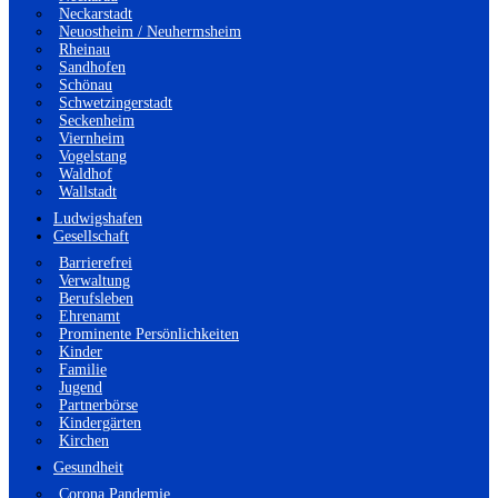
Neckarstadt
Neuostheim / Neuhermsheim
Rheinau
Sandhofen
Schönau
Schwetzingerstadt
Seckenheim
Viernheim
Vogelstang
Waldhof
Wallstadt
Ludwigshafen
Gesellschaft
Barrierefrei
Verwaltung
Berufsleben
Ehrenamt
Prominente Persönlichkeiten
Kinder
Familie
Jugend
Partnerbörse
Kindergärten
Kirchen
Gesundheit
Corona Pandemie