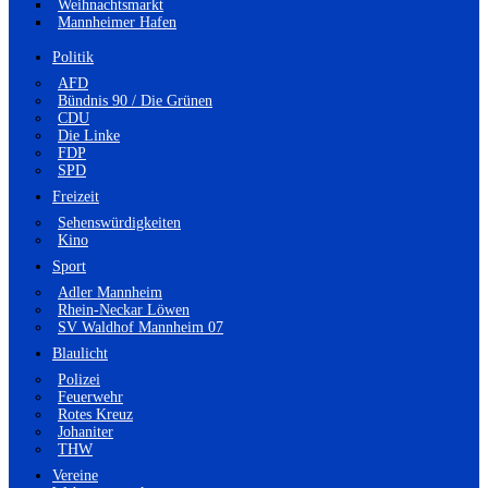
Weihnachtsmarkt
Mannheimer Hafen
Politik
AFD
Bündnis 90 / Die Grünen
CDU
Die Linke
FDP
SPD
Freizeit
Sehenswürdigkeiten
Kino
Sport
Adler Mannheim
Rhein-Neckar Löwen
SV Waldhof Mannheim 07
Blaulicht
Polizei
Feuerwehr
Rotes Kreuz
Johaniter
THW
Vereine