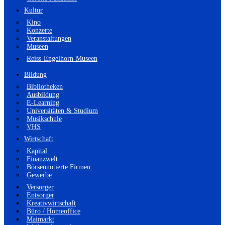
Kultur
Kino
Konzerte
Veranstaltungen
Museen
Reiss-Engelhorn-Museen
Bildung
Bibliotheken
Ausbildung
E-Learning
Universitäten & Studium
Musikschule
VHS
Wirtschaft
Kapital
Finanzwelt
Börsennotierte Firmen
Gewerbe
Versorger
Entsorger
Kreativwirtschaft
Büro / Homeoffice
Maimarkt