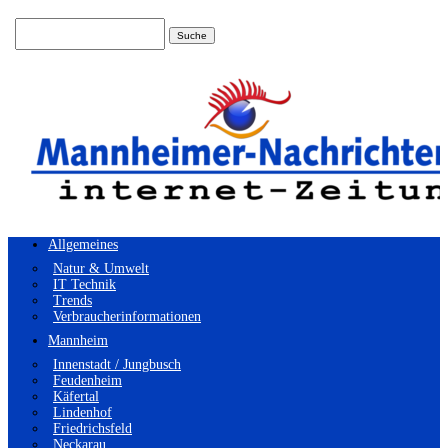
Suchen
nach:
Allgemeines
Natur & Umwelt
IT Technik
Trends
Verbraucherinformationen
Mannheim
Innenstadt / Jungbusch
Feudenheim
Käfertal
Lindenhof
Friedrichsfeld
Neckarau