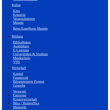
Kultur
Kino
Konzerte
Veranstaltungen
Museen
Reiss-Engelhorn-Museen
Bildung
Bibliotheken
Ausbildung
E-Learning
Universitäten & Studium
Musikschule
VHS
Wirtschaft
Kapital
Finanzwelt
Börsennotierte Firmen
Gewerbe
Versorger
Entsorger
Kreativwirtschaft
Büro / Homeoffice
Maimarkt