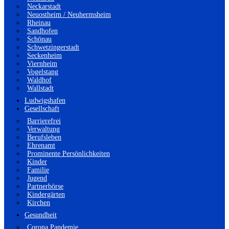
Neckarstadt
Neuostheim / Neuhermsheim
Rheinau
Sandhofen
Schönau
Schwetzingerstadt
Seckenheim
Viernheim
Vogelstang
Waldhof
Wallstadt
Ludwigshafen
Gesellschaft
Barrierefrei
Verwaltung
Berufsleben
Ehrenamt
Prominente Persönlichkeiten
Kinder
Familie
Jugend
Partnerbörse
Kindergärten
Kirchen
Gesundheit
Corona Pandemie