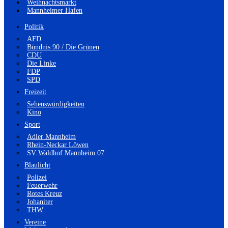
Weihnachtsmarkt
Mannheimer Hafen
Politik
AFD
Bündnis 90 / Die Grünen
CDU
Die Linke
FDP
SPD
Freizeit
Sehenswürdigkeiten
Kino
Sport
Adler Mannheim
Rhein-Neckar Löwen
SV Waldhof Mannheim 07
Blaulicht
Polizei
Feuerwehr
Rotes Kreuz
Johaniter
THW
Vereine