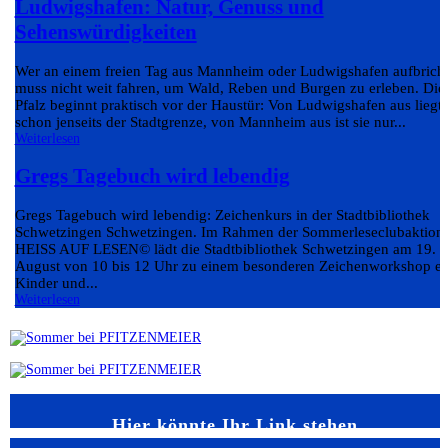
Ludwigshafen: Natur, Genuss und
Sehenswürdigkeiten
Wer an einem freien Tag aus Mannheim oder Ludwigshafen aufbricht
muss nicht weit fahren, um Wald, Reben und Burgen zu erleben. Die
Pfalz beginnt praktisch vor der Haustür: Von Ludwigshafen aus liegt 
schon jenseits der Stadtgrenze, von Mannheim aus ist sie nur...
Weiterlesen
Gregs Tagebuch wird lebendig
Gregs Tagebuch wird lebendig: Zeichenkurs in der Stadtbibliothek
Schwetzingen Schwetzingen. Im Rahmen der Sommerleseclubaktion
HEISS AUF LESEN© lädt die Stadtbibliothek Schwetzingen am 19.
August von 10 bis 12 Uhr zu einem besonderen Zeichenworkshop ei
Kinder und...
Weiterlesen
Hier könnte Ihr Link stehen