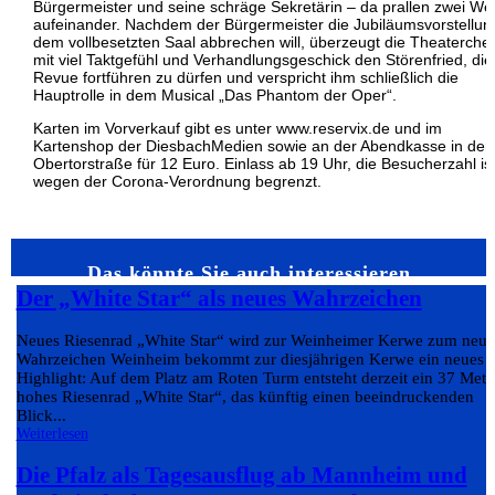
Bürgermeister und seine schräge Sekretärin – da prallen zwei We
aufeinander. Nachdem der Bürgermeister die Jubiläumsvorstellun
dem vollbesetzten Saal abbrechen will, überzeugt die Theaterchef
mit viel Taktgefühl und Verhandlungsgeschick den Störenfried, die
Revue fortführen zu dürfen und verspricht ihm schließlich die
Hauptrolle in dem Musical „Das Phantom der Oper“.
Karten im Vorverkauf gibt es unter www.reservix.de und im
Kartenshop der DiesbachMedien sowie an der Abendkasse in der
Obertorstraße für 12 Euro. Einlass ab 19 Uhr, die Besucherzahl is
wegen der Corona-Verordnung begrenzt.
Das könnte Sie auch interessieren…
Der „White Star“ als neues Wahrzeichen
Neues Riesenrad „White Star“ wird zur Weinheimer Kerwe zum neu
Wahrzeichen Weinheim bekommt zur diesjährigen Kerwe ein neues
Highlight: Auf dem Platz am Roten Turm entsteht derzeit ein 37 Mete
hohes Riesenrad „White Star“, das künftig einen beeindruckenden
Blick...
Weiterlesen
Die Pfalz als Tagesausflug ab Mannheim und