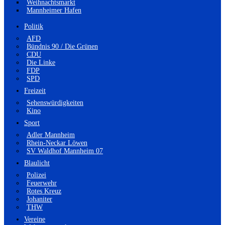
Weihnachtsmarkt
Mannheimer Hafen
Politik
AFD
Bündnis 90 / Die Grünen
CDU
Die Linke
FDP
SPD
Freizeit
Sehenswürdigkeiten
Kino
Sport
Adler Mannheim
Rhein-Neckar Löwen
SV Waldhof Mannheim 07
Blaulicht
Polizei
Feuerwehr
Rotes Kreuz
Johaniter
THW
Vereine