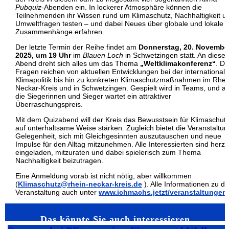
Pubquiz
-Abenden ein. In lockerer Atmosphäre können die
Teilnehmenden ihr Wissen rund um Klimaschutz, Nachhaltigkeit u
Umweltfragen testen – und dabei Neues über globale und lokale
Zusammenhänge erfahren.
Der letzte Termin der Reihe findet am
Donnerstag, 20. Novembe
2025, um 19 Uhr
im
Blauen Loch
in Schwetzingen statt. An diese
Abend dreht sich alles um das Thema
„Weltklimakonferenz“
. Di
Fragen reichen von aktuellen Entwicklungen bei der international
Klimapolitik bis hin zu konkreten Klimaschutzmaßnahmen im Rhei
Neckar-Kreis und in Schwetzingen. Gespielt wird in Teams, und au
die Siegerinnen und Sieger wartet ein attraktiver
Überraschungspreis.
Mit dem Quizabend will der Kreis das Bewusstsein für Klimaschut
auf unterhaltsame Weise stärken. Zugleich bietet die Veranstaltun
Gelegenheit, sich mit Gleichgesinnten auszutauschen und neue
Impulse für den Alltag mitzunehmen. Alle Interessierten sind herzl
eingeladen, mitzuraten und dabei spielerisch zum Thema
Nachhaltigkeit beizutragen.
Eine Anmeldung vorab ist nicht nötig, aber willkommen
(
Klimaschutz@rhein-neckar-kreis.de
). Alle Informationen zu de
Veranstaltung auch unter
www.ichmachs.jetzt/veranstaltungen
Das könnte Sie auch interessieren…