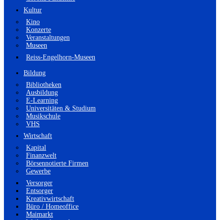
Kultur
Kino
Konzerte
Veranstaltungen
Museen
Reiss-Engelhorn-Museen
Bildung
Bibliotheken
Ausbildung
E-Learning
Universitäten & Studium
Musikschule
VHS
Wirtschaft
Kapital
Finanzwelt
Börsennotierte Firmen
Gewerbe
Versorger
Entsorger
Kreativwirtschaft
Büro / Homeoffice
Maimarkt