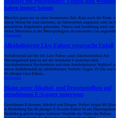
Sommer bei Pfitzenmeier: Fitness und Wellness
haben immer Saison
Manches passt nur zu einer bestimmten Zeit. Kurz nach der Ernte, v
einem Monat bis zum nächsten, an Jahreszeiten angepasst oder an da
persönliche Empfinden gebunden. Fitness und Ernährung wird von
vielen Menschen in der Metropolregion als saisonales Gut angesehen.
Weiterlesen
Alkoholisierter Lkw-Fahrer verursacht Unfall
Auffahrunfall auf der A6: Lkw-Fahrer unter Alkoholeinfluss Am
Dienstagabend kam es auf der Autobahn 6 zwischen dem
Autobahndreieck Hockenheim und dem Autobahnkreuz Walldorf zu
einem Auffahrunfall im zähfließenden Verkehr. Gegen 18 Uhr war ei
41-jähriger Lkw-Fahrer...
Weiterlesen
Mann unter Alkohol- und Drogeneinfluss auf
gestohlenem E-Scooter unterwegs
Gestohlener E-Scooter, Alkohol und Drogen: Polizei stoppt 46-Jährig
in Heidelberg Ein 46-jähriger E-Scooter-Fahrer ist am Dienstagabend
Heidelberg gleich wegen mehrerer Verstöße ins Visier der Polizei
geraten. Eine Streife des Polizeireviers Heidelberg-Mitte...