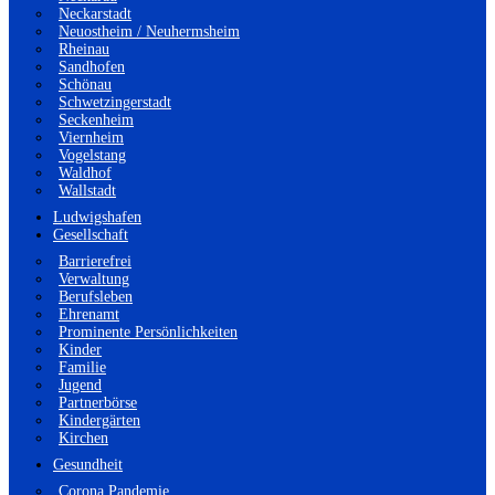
Neckarstadt
Neuostheim / Neuhermsheim
Rheinau
Sandhofen
Schönau
Schwetzingerstadt
Seckenheim
Viernheim
Vogelstang
Waldhof
Wallstadt
Ludwigshafen
Gesellschaft
Barrierefrei
Verwaltung
Berufsleben
Ehrenamt
Prominente Persönlichkeiten
Kinder
Familie
Jugend
Partnerbörse
Kindergärten
Kirchen
Gesundheit
Corona Pandemie