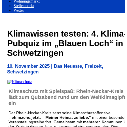
Wohnungsmarkt
Stellenmarkt
Wetter
Klimawissen testen: 4. Klima-
Pubquiz im „Blauen Loch“ in
Schwetzingen
10. November 2025
|
Das Neueste
,
Freizeit
,
Schwetzingen
Klimaschutz mit Spielspaß: Rhein-Neckar-Kreis
lädt zum Quizabend rund um den Weltklimagipfe
ein
Der Rhein-Neckar-Kreis setzt seine Klimaschutzoffensive
„ich.machs.jetzt. – Meiner Heimat zuliebe.“
mit einer besonder
Veranstaltungsreihe fort. Gemeinsam mit mehreren Kommunen lä
der Kreis in diesem Jahr zu insgesamt vier sogenannten
Klima-