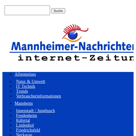
Suchen
nach:
Allgemeines
Natur & Umwelt
IT Technik
Trends
Verbraucherinformationen
Mannheim
Innenstadt / Jungbusch
Feudenheim
Käfertal
Lindenhof
Friedrichsfeld
Neckarau