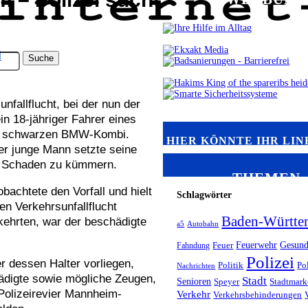
i
fallflucht, bei der nun der
n 18-jähriger Fahrer eines
en schwarzen BMW-Kombi.
HIER KÖNNTE IHR LIN
er junge Mann setzte seine
en Schaden zu kümmern.
THEMEN
bachtete den Vorfall und hielt
Schlagwörter
en Verkehrsunfallflucht
Baden-Württe
kkehrten, war der beschädigte
a5
Autobahn
Feuerwehr
Gesund
Fahndung
Feuer
Polizei
 dessen Halter vorliegen,
Politik
Po
Nachrichten
hädigte sowie mögliche Zeugen,
Stadt
Senioren
Speyer
Stadtmark
Polizeirevier Mannheim-
Verkehr
Verkehrsbehinderungen