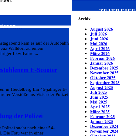
lden.
ZEITREIS
Archiv
ssieren…
August 2026
Juli 2026
Juni 2026
Mai 2026
enstagabend kam es auf der Autobahn
April 2026
euz Walldorf zu einem
März 2026
hriger Lkw-Fahrer...
Februar 2026
Januar 2026
Dezember 2025
estohlenem E-Scooter
November 2025
Oktober 2025
September 2025
August 2025
en in Heidelberg Ein 46-jähriger E-
Juli 2025
erer Verstöße ins Visier der Polizei
Juni 2025
Mai 2025
April 2025
März 2025
dung der Polizei
Februar 2025
Januar 2025
Dezember 2024
Polizei sucht nach einer 54-
November 2024
. Die Frau war in einer
Oktober 2024