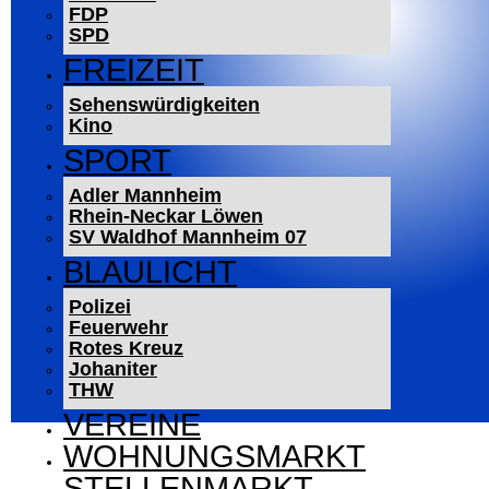
FDP
SPD
FREIZEIT
Sehenswürdigkeiten
Kino
SPORT
Adler Mannheim
Rhein-Neckar Löwen
SV Waldhof Mannheim 07
BLAULICHT
Polizei
Feuerwehr
Rotes Kreuz
Johaniter
THW
VEREINE
WOHNUNGSMARKT
STELLENMARKT