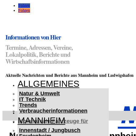
Folgen
Folgen
Informationen von Hier
Termine, Adressen, Vereine,
Lokalpolitik, Berichte und
Wirtschaftsinformationen
Aktuelle Nachrichten und Berichte aus Mannheim und Ludwigshafen
ALLGEMEINES
Natur & Umwelt
IT Technik
Trends
Verbraucherinformationen
< UKRAINE >
MANNHEIM
Kommunale Fahrzeuge für
Czernowitz
Innenstadt / Jungbusch
Nutzfahrzeuge für Czernowitz
Nach Unfallflucht in Mannhei