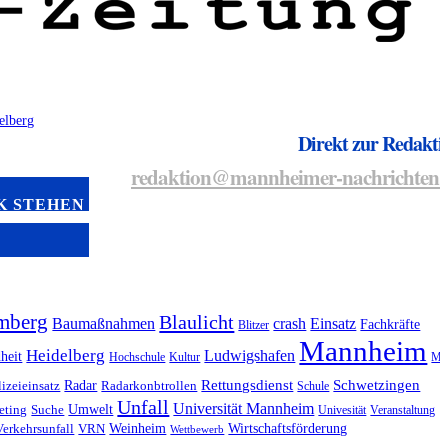
Direkt zur Redakti
redaktion@mannheimer-nachrichten.
K STEHEN
mberg
Blaulicht
Baumaßnahmen
crash
Einsatz
Fachkräfte
Blitzer
Mannheim
Heidelberg
Ludwigshafen
heit
Hochschule
Kultur
Mu
Radar
Rettungsdienst
Schwetzingen
lizeieinsatz
Radarkonbtrollen
Schule
Unfall
Universität Mannheim
Umwelt
eting
Suche
Univesität
Veranstaltung
Weinheim
Wirtschaftsförderung
Verkehrsunfall
VRN
Wettbewerb