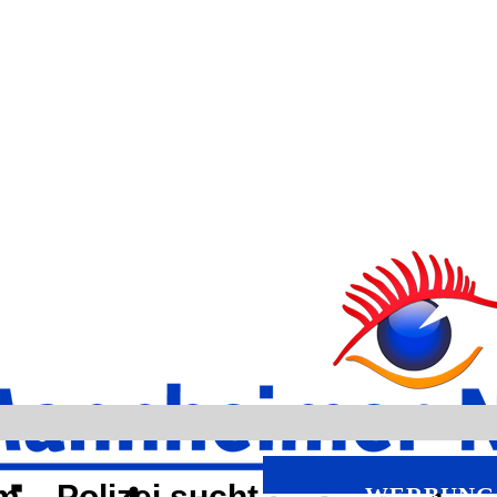
m – Polizei sucht
WERBUNG