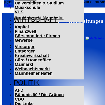
psychiatrischen Einrichtung untergebracht und kehrte von einem Aus
Universitäten & Studium
Der Mannheimer Wasserturm
Weiterlesen
Musikschule
Das Technoseum Mannheim
VHS
Die Alte Feuerwache
Der Maimarkt Mannheim
WIRTSCHAFT
Mannheim – Veranstaltungen 
LESERBRIEFE
Kapital
ARCHIV
Finanzwelt
Das Neueste
Börsennotierte Firmen
Leitartikel
Gewerbe
WERBUNG
Versorger
Entsorger
Kreativwirtschaft
Büro / Homeoffice
Maimarkt
Weihnachtsmarkt
Mannheimer Hafen
POLITIK
AFD
Bündnis 90 / Die Grünen
CDU
Die Linke