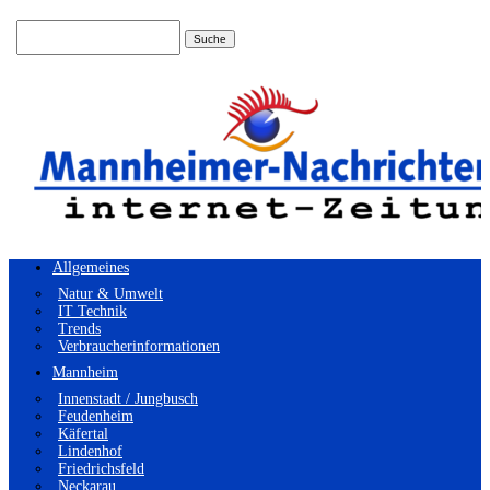
Suchen
nach:
Allgemeines
Natur & Umwelt
IT Technik
Trends
Verbraucherinformationen
Mannheim
Innenstadt / Jungbusch
Feudenheim
Käfertal
Lindenhof
Friedrichsfeld
Neckarau