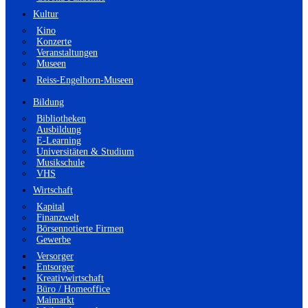
Kultur
Kino
Konzerte
Veranstaltungen
Museen
Reiss-Engelhorn-Museen
Bildung
Bibliotheken
Ausbildung
E-Learning
Universitäten & Studium
Musikschule
VHS
Wirtschaft
Kapital
Finanzwelt
Börsennotierte Firmen
Gewerbe
Versorger
Entsorger
Kreativwirtschaft
Büro / Homeoffice
Maimarkt