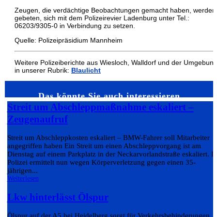
Zeugen, die verdächtige Beobachtungen gemacht haben, werden
gebeten, sich mit dem Polizeirevier Ladenburg unter Tel.:
06203/9305-0 in Verbindung zu setzen.
Quelle: Polizeipräsidium Mannheim
Weitere Polizeiberichte aus Wiesloch, Walldorf und der Umgebun
in unserer Rubrik:
Blaulicht
Das könnte Sie auch interessieren…
Streit um Abschleppmaßnahme eskaliert –
Zeugenaufruf
Streit um Abschleppkosten eskaliert – BMW-Fahrer soll Mitarbeiter
angegriffen haben Ein Streit um einen Abschleppvorgang ist am
Dienstag auf einem Parkplatz in der Neckarvorlandstraße eskaliert. D
Polizei ermittelt nun wegen Körperverletzung gegen einen 35-
jährigen...
Weiterlesen
Lkw hinterlässt Ölspur
Ölspur auf der A5 bei Heidelberg sorgt für Verkehrsbehinderungen