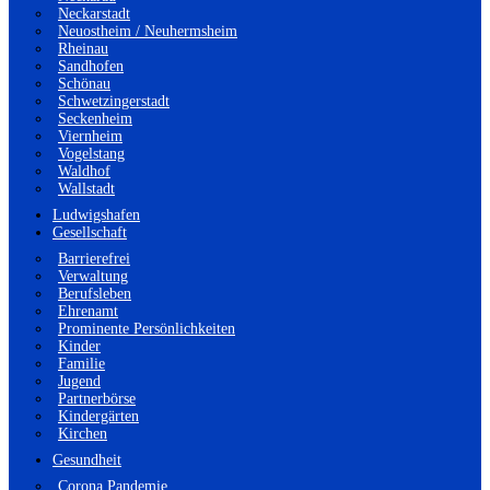
Neckarstadt
Neuostheim / Neuhermsheim
Rheinau
Sandhofen
Schönau
Schwetzingerstadt
Seckenheim
Viernheim
Vogelstang
Waldhof
Wallstadt
Ludwigshafen
Gesellschaft
Barrierefrei
Verwaltung
Berufsleben
Ehrenamt
Prominente Persönlichkeiten
Kinder
Familie
Jugend
Partnerbörse
Kindergärten
Kirchen
Gesundheit
Corona Pandemie