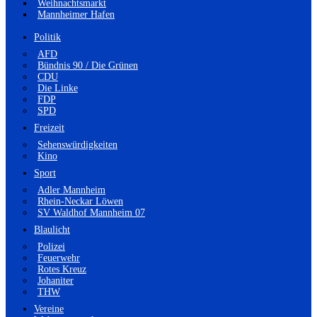
Weihnachtsmarkt
Mannheimer Hafen
Politik
AFD
Bündnis 90 / Die Grünen
CDU
Die Linke
FDP
SPD
Freizeit
Sehenswürdigkeiten
Kino
Sport
Adler Mannheim
Rhein-Neckar Löwen
SV Waldhof Mannheim 07
Blaulicht
Polizei
Feuerwehr
Rotes Kreuz
Johaniter
THW
Vereine