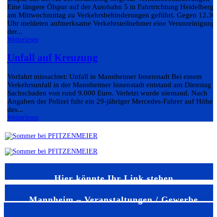
Eine längere Ölspur auf der Autobahn 5 in Fahrtrichtung Heidelberg 
am Mittwochmittag zu Verkehrsbehinderungen geführt. Gegen 12.30
Uhr meldeten aufmerksame Verkehrsteilnehmer eine Verunreinigung
der...
Weiterlesen
Unfall auf Kreuzung
Vorfahrt missachtet: Unfall in Mannheimer Innenstadt Bei einem
Verkehrsunfall in der Mannheimer Innenstadt entstand am Dienstag e
Sachschaden von rund 9.000 Euro. Verletzt wurde niemand. Nach
Angaben der Polizei fuhr ein 29-jähriger Mercedes-Fahrer auf Höhe
des...
Weiterlesen
Hier könnte Ihr Link stehen
Mannheim – Veranstaltungen / Gewerbe