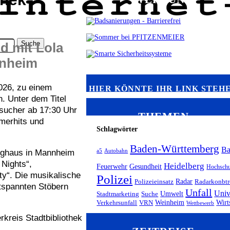
d mit Lola
nnheim
2026, zu einem
HIER KÖNNTE IHR LINK STEH
n. Unter dem Titel
sucher ab 17:30 Uhr
THEMEN
merhits und
Schlagwörter
Baden-Württemberg
B
erghaus in Mannheim
a5
Autobahn
Nights“,
Heidelberg
Feuerwehr
Gesundheit
Hochschu
y“. Die musikalische
Polizei
Radar
Polizeieinsatz
Radarkonbtr
tspannten Stöbern
Unfall
Univ
Umwelt
Stadtmarketing
Suche
Weinheim
Wirt
Verkehrsunfall
VRN
Wettbewerb
kreis Stadtbibliothek