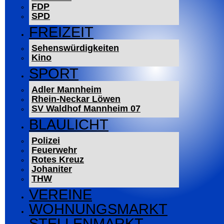
FDP
SPD
FREIZEIT
Sehenswürdigkeiten
Kino
SPORT
Adler Mannheim
Rhein-Neckar Löwen
SV Waldhof Mannheim 07
BLAULICHT
Polizei
Feuerwehr
Rotes Kreuz
Johaniter
THW
VEREINE
WOHNUNGSMARKT
STELLENMARKT