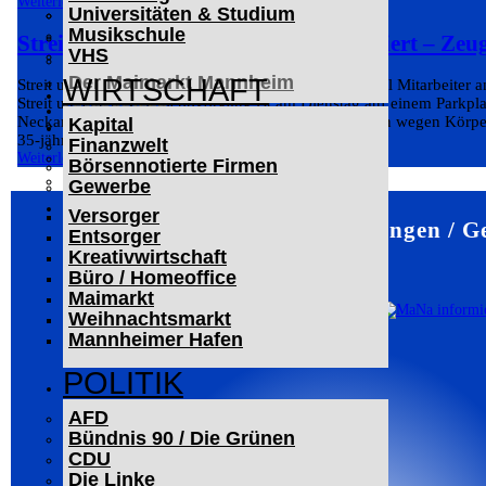
Weiterlesen
Universitäten & Studium
Der Mannheimer Wasserturm
Musikschule
Das Technoseum Mannheim
Streit um Abschleppmaßnahme eskaliert – Zeu
VHS
Die Alte Feuerwache
Der Maimarkt Mannheim
WIRTSCHAFT
Streit um Abschleppkosten eskaliert – BMW-Fahrer soll Mitarbeiter 
Streit um einen Abschleppvorgang ist am Dienstag auf einem Parkpla
LESERBRIEFE
Neckarvorlandstraße eskaliert. Die Polizei ermittelt nun wegen Körp
Kapital
ARCHIV
35-jährigen...
Finanzwelt
Das Neueste
Weiterlesen
Börsennotierte Firmen
Leitartikel
Gewerbe
WERBUNG
Versorger
Mannheim – Veranstaltungen / G
Entsorger
Kreativwirtschaft
Büro / Homeoffice
Maimarkt
Weihnachtsmarkt
Mannheimer Hafen
POLITIK
AFD
Bündnis 90 / Die Grünen
CDU
Die Linke