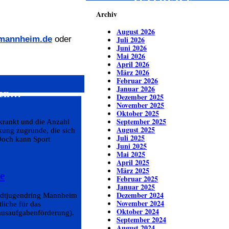
ZEITREISE
Archiv
August 2026
@mannheim.de
oder
Juli 2026
Juni 2026
Mai 2026
April 2026
März 2026
Februar 2026
Januar 2026
ren…
Dezember 2025
November 2025
Oktober 2025
September 2025
krankt und die Anzahl
August 2025
nkung zugrunde, die sich
Juli 2025
Doch kann Sport
Juni 2025
Mai 2025
April 2025
März 2025
e
Februar 2025
Januar 2025
Dezember 2024
tadtjugendring Mannheim
November 2024
liche für das
Oktober 2024
ausaufgabenförderung).
September 2024
August 2024