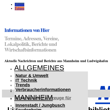
Folgen
Folgen
Informationen von Hier
Termine, Adressen, Vereine,
Lokalpolitik, Berichte und
Wirtschaftsinformationen
Aktuelle Nachrichten und Berichte aus Mannheim und Ludwigshafen
ALLGEMEINES
Natur & Umwelt
IT Technik
Trends
Verbraucherinformationen
< UKRAINE >
MANNHEIM
Kommunale Fahrzeuge für
Czernowitz
Innenstadt / Jungbusch
Nutzfahrzeuge für Czernowitz
Livemusik in der Musikbiblio