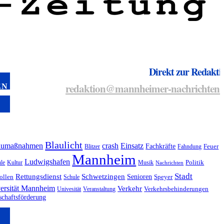
Direkt zur Redakti
redaktion@mannheimer-nachrichten.
EN
Blaulicht
aumaßnahmen
crash
Einsatz
Fachkräfte
Blitzer
Fahndung
Feuer
Mannheim
Ludwigshafen
le
Kultur
Musik
Politik
Nachrichten
Stadt
Rettungsdienst
Schwetzingen
Senioren
ollen
Schule
Speyer
ersität Mannheim
Verkehr
Univesität
Veranstaltung
Verkehrsbehinderungen
schaftsförderung