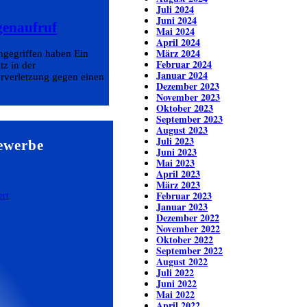
Juli 2024
Juni 2024
genaufruf
Mai 2024
April 2024
März 2024
angegriffen haben Ein
Februar 2024
tz in der
Januar 2024
erverletzung gegen einen
Dezember 2023
November 2023
Oktober 2023
September 2023
August 2023
Juli 2023
ewerbe
Juni 2023
Mai 2023
April 2023
März 2023
Februar 2023
Januar 2023
Dezember 2022
November 2022
Oktober 2022
September 2022
August 2022
Juli 2022
Juni 2022
Mai 2022
April 2022