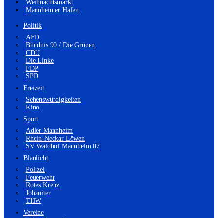
Weihnachtsmarkt
Mannheimer Hafen
Politik
AFD
Bündnis 90 / Die Grünen
CDU
Die Linke
FDP
SPD
Freizeit
Sehenswürdigkeiten
Kino
Sport
Adler Mannheim
Rhein-Neckar Löwen
SV Waldhof Mannheim 07
Blaulicht
Polizei
Feuerwehr
Rotes Kreuz
Johaniter
THW
Vereine