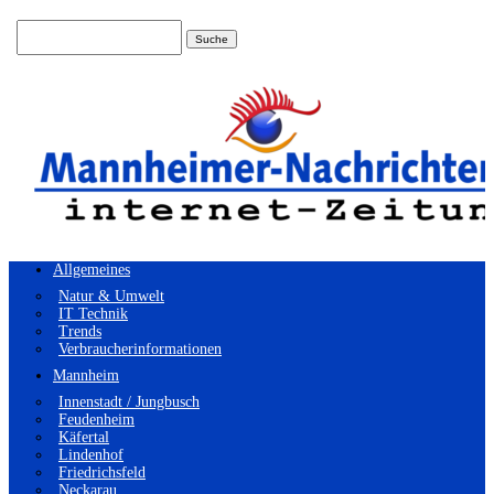
Suchen
nach:
Allgemeines
Natur & Umwelt
IT Technik
Trends
Verbraucherinformationen
Mannheim
Innenstadt / Jungbusch
Feudenheim
Käfertal
Lindenhof
Friedrichsfeld
Neckarau