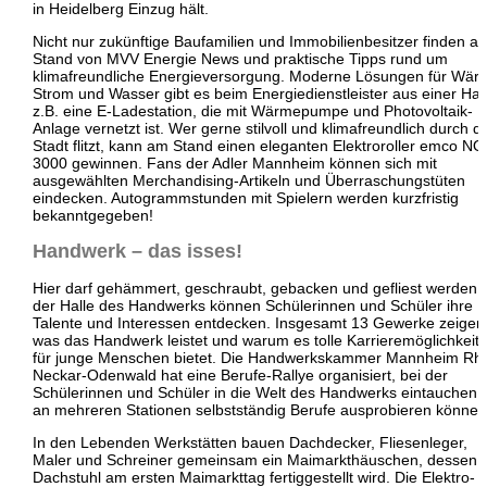
in Heidelberg Einzug hält.
Nicht nur zukünftige Baufamilien und Immobilienbesitzer finden a
Stand von MVV Energie News und praktische Tipps rund um
klimafreundliche Energieversorgung. Moderne Lösungen für Wär
Strom und Wasser gibt es beim Energiedienstleister aus einer Ha
z.B. eine E-Ladestation, die mit Wärmepumpe und Photovoltaik-
Anlage vernetzt ist. Wer gerne stilvoll und klimafreundlich durch di
Stadt flitzt, kann am Stand einen eleganten Elektroroller emco N
3000 gewinnen. Fans der Adler Mannheim können sich mit
ausgewählten Merchandising-Artikeln und Überraschungstüten
eindecken. Autogrammstunden mit Spielern werden kurzfristig
bekanntgegeben!
Handwerk – das isses!
Hier darf gehämmert, geschraubt, gebacken und gefliest werden: 
der Halle des Handwerks können Schülerinnen und Schüler ihre
Talente und Interessen entdecken. Insgesamt 13 Gewerke zeigen
was das Handwerk leistet und warum es tolle Karrieremöglichkeit
für junge Menschen bietet. Die Handwerkskammer Mannheim Rhe
Neckar-Odenwald hat eine Berufe-Rallye organisiert, bei der
Schülerinnen und Schüler in die Welt des Handwerks eintauchen 
an mehreren Stationen selbstständig Berufe ausprobieren können
In den Lebenden Werkstätten bauen Dachdecker, Fliesenleger,
Maler und Schreiner gemeinsam ein Maimarkthäuschen, dessen
Dachstuhl am ersten Maimarkttag fertiggestellt wird. Die Elektro-