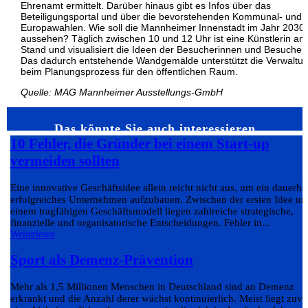
Ehrenamt ermittelt. Darüber hinaus gibt es Infos über das
Beteiligungsportal und über die bevorstehenden Kommunal- und
Europawahlen. Wie soll die Mannheimer Innenstadt im Jahr 2030
aussehen? Täglich zwischen 10 und 12 Uhr ist eine Künstlerin am
Stand und visualisiert die Ideen der Besucherinnen und Besucher.
Das dadurch entstehende Wandgemälde unterstützt die Verwaltu
beim Planungsprozess für den öffentlichen Raum.
Quelle: MAG Mannheimer Ausstellungs-GmbH
Das könnte Sie auch interessieren…
10 Fehler, die Gründer bei einem Start-up
vermeiden sollten
Eine innovative Geschäftsidee allein reicht nicht aus, um ein dauerha
erfolgreiches Unternehmen aufzubauen. Zwischen der ersten Idee un
einem tragfähigen Geschäftsmodell liegen zahlreiche strategische,
finanzielle und organisatorische Entscheidungen. Fehler in...
Weiterlesen
Sport als Demenz-Prävention
Mehr als 1,5 Millionen Menschen in Deutschland sind an Demenz
erkrankt und die Anzahl derer wächst kontinuierlich. Meist liegt zuvo