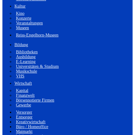
Kultur
Kino
Konzerte
Veranstaltungen
Museen
Reiss-Engelhorn-Museen
Bildung
Bibliotheken
Ausbildung
E-Learning
Universitäten & Studium
Musikschule
VHS
Wirtschaft
Kapital
Finanzwelt
Börsennotierte Firmen
Gewerbe
Versorger
Entsorger
Kreativwirtschaft
Büro / Homeoffice
Maimarkt