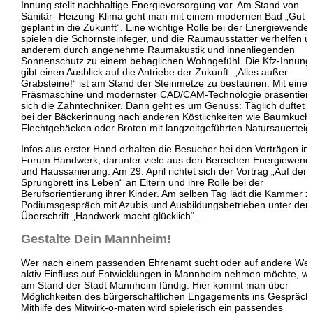
Innung stellt nachhaltige Energieversorgung vor. Am Stand von
Sanitär- Heizung-Klima geht man mit einem modernen Bad „Gut
geplant in die Zukunft“. Eine wichtige Rolle bei der Energiewende
spielen die Schornsteinfeger, und die Raumausstatter verhelfen u
anderem durch angenehme Raumakustik und innenliegenden
Sonnenschutz zu einem behaglichen Wohngefühl. Die Kfz-Innung
gibt einen Ausblick auf die Antriebe der Zukunft. „Alles außer
Grabsteine!“ ist am Stand der Steinmetze zu bestaunen. Mit einer
Fräsmaschine und modernster CAD/CAM-Technologie präsentier
sich die Zahntechniker. Dann geht es um Genuss: Täglich duftet 
bei der Bäckerinnung nach anderen Köstlichkeiten wie Baumkuch
Flechtgebäcken oder Broten mit langzeitgeführten Natursauerteig
Infos aus erster Hand erhalten die Besucher bei den Vorträgen im
Forum Handwerk, darunter viele aus den Bereichen Energiewend
und Haussanierung. Am 29. April richtet sich der Vortrag „Auf dem
Sprungbrett ins Leben“ an Eltern und ihre Rolle bei der
Berufsorientierung ihrer Kinder. Am selben Tag lädt die Kammer 
Podiumsgespräch mit Azubis und Ausbildungsbetrieben unter der
Überschrift „Handwerk macht glücklich“.
Gestalte Dein Mannheim!
Wer nach einem passenden Ehrenamt sucht oder auf andere Wei
aktiv Einfluss auf Entwicklungen in Mannheim nehmen möchte, wi
am Stand der Stadt Mannheim fündig. Hier kommt man über
Möglichkeiten des bürgerschaftlichen Engagements ins Gespräch
Mithilfe des Mitwirk-o-maten wird spielerisch ein passendes