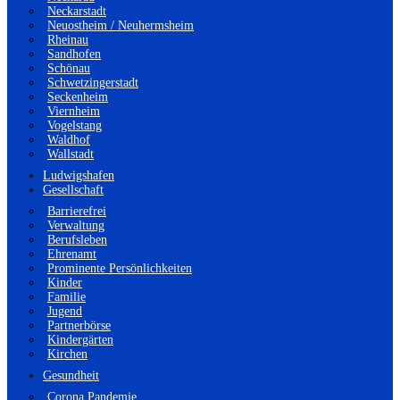
Neckarstadt
Neuostheim / Neuhermsheim
Rheinau
Sandhofen
Schönau
Schwetzingerstadt
Seckenheim
Viernheim
Vogelstang
Waldhof
Wallstadt
Ludwigshafen
Gesellschaft
Barrierefrei
Verwaltung
Berufsleben
Ehrenamt
Prominente Persönlichkeiten
Kinder
Familie
Jugend
Partnerbörse
Kindergärten
Kirchen
Gesundheit
Corona Pandemie