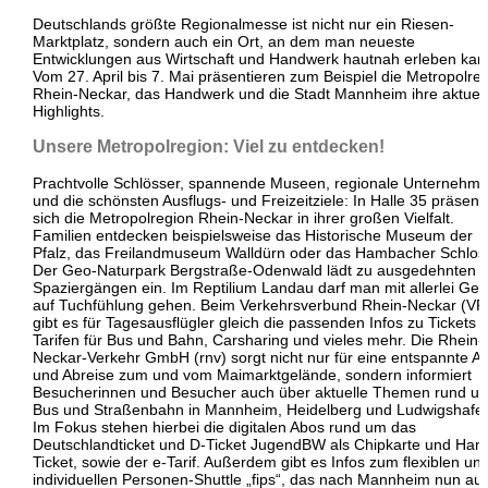
Deutschlands größte Regionalmesse ist nicht nur ein Riesen-
Marktplatz, sondern auch ein Ort, an dem man neueste
Entwicklungen aus Wirtschaft und Handwerk hautnah erleben kan
Vom 27. April bis 7. Mai präsentieren zum Beispiel die Metropolre
Rhein-Neckar, das Handwerk und die Stadt Mannheim ihre aktuel
Highlights.
Unsere Metropolregion: Viel zu entdecken!
Prachtvolle Schlösser, spannende Museen, regionale Unternehm
und die schönsten Ausflugs- und Freizeitziele: In Halle 35 präsenti
sich die Metropolregion Rhein-Neckar in ihrer großen Vielfalt.
Familien entdecken beispielsweise das Historische Museum der
Pfalz, das Freilandmuseum Walldürn oder das Hambacher Schlos
Der Geo-Naturpark Bergstraße-Odenwald lädt zu ausgedehnten
Spaziergängen ein. Im Reptilium Landau darf man mit allerlei Geti
auf Tuchfühlung gehen. Beim Verkehrsverbund Rhein-Neckar (V
gibt es für Tagesausflügler gleich die passenden Infos zu Tickets 
Tarifen für Bus und Bahn, Carsharing und vieles mehr. Die Rhein-
Neckar-Verkehr GmbH (rnv) sorgt nicht nur für eine entspannte A
und Abreise zum und vom Maimarktgelände, sondern informiert
Besucherinnen und Besucher auch über aktuelle Themen rund u
Bus und Straßenbahn in Mannheim, Heidelberg und Ludwigshafe
Im Fokus stehen hierbei die digitalen Abos rund um das
Deutschlandticket und D-Ticket JugendBW als Chipkarte und Han
Ticket, sowie der e-Tarif. Außerdem gibt es Infos zum flexiblen un
individuellen Personen-Shuttle „fips“, das nach Mannheim nun au