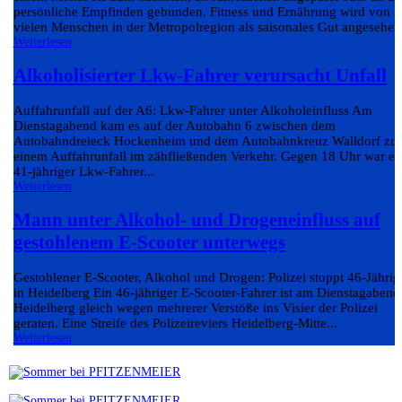
persönliche Empfinden gebunden. Fitness und Ernährung wird von
vielen Menschen in der Metropolregion als saisonales Gut angesehen.
Weiterlesen
Alkoholisierter Lkw-Fahrer verursacht Unfall
Auffahrunfall auf der A6: Lkw-Fahrer unter Alkoholeinfluss Am
Dienstagabend kam es auf der Autobahn 6 zwischen dem
Autobahndreieck Hockenheim und dem Autobahnkreuz Walldorf zu
einem Auffahrunfall im zähfließenden Verkehr. Gegen 18 Uhr war ei
41-jähriger Lkw-Fahrer...
Weiterlesen
Mann unter Alkohol- und Drogeneinfluss auf
gestohlenem E-Scooter unterwegs
Gestohlener E-Scooter, Alkohol und Drogen: Polizei stoppt 46-Jährig
in Heidelberg Ein 46-jähriger E-Scooter-Fahrer ist am Dienstagabend
Heidelberg gleich wegen mehrerer Verstöße ins Visier der Polizei
geraten. Eine Streife des Polizeireviers Heidelberg-Mitte...
Weiterlesen