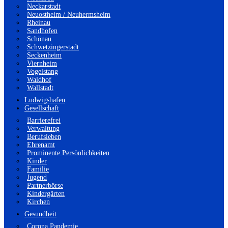
Neckarstadt
Neuostheim / Neuhermsheim
Rheinau
Sandhofen
Schönau
Schwetzingerstadt
Seckenheim
Viernheim
Vogelstang
Waldhof
Wallstadt
Ludwigshafen
Gesellschaft
Barrierefrei
Verwaltung
Berufsleben
Ehrenamt
Prominente Persönlichkeiten
Kinder
Familie
Jugend
Partnerbörse
Kindergärten
Kirchen
Gesundheit
Corona Pandemie