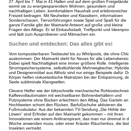
27. April bis 7. Mai in 41 Hallen und auf dem großen Freigelände,
womit sie zu energiesparendem Wohnen, gesundem und
nachhaltigen Leben, komfortablem Haushalt und erlebnisreicher
Freizeit beitragen. Mit Neuheiten und Klassikern, informativen
Sonderschauen, Tiervorführungen sowie Spiel und Spaß für die
ganze Familie gibt der Maimarkt Antwort auf große und kleine
Fragen des Alltags. Er ist Einkaufsstadt, Treffpunkt und Ideenpool
und lädt zum Ausprobieren und Mitmachen ein.
Suchen und entdecken: Das alles gibt es!
Vom kompostierbaren Teebeutel bis zu Whirlpools, die ohne Chlor
auskommen: Der Maimarkt steht für Neues für alle Lebensbereich
Dabei spielt Nachhaltigkeit eine immer größere Rolle. Intelligente
Stromspeichersysteme, selbstkühlende Mehrwegbecher, Hybridau
und Designermöbel aus Altholz sind nur einige Beispiele dafür. D
Körper helfen viskoelastische Matratzen bei der Entspannung, der
Seele subliminale Klangwellen.
Clevere Helfer wie der blitzschnelle mechanische Rohkostschneide
Kaffeevollautomaten mit wechselbaren Bohnenbehältern und
Putzsysteme ohne Bücken erleichtern den Alltag. Das Garteln an
Hochbeeten schont den Rücken, Barfußschuhe aktivieren die
Fußmuskulatur. Aus der bekannten TV-Sendung „Die Höhle der
Löwen“ sind Erfinder auf den Maimarkt gekommen – mit ihren
Innovationen wie einem Antitranspirant, das man nur dreimal in de
Woche anwenden muss, oder einer Kräuter-Räucherbox, die lästi
Insekten vertreibt.