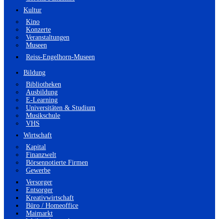
Kultur
Kino
Konzerte
Veranstaltungen
Museen
Reiss-Engelhorn-Museen
Bildung
Bibliotheken
Ausbildung
E-Learning
Universitäten & Studium
Musikschule
VHS
Wirtschaft
Kapital
Finanzwelt
Börsennotierte Firmen
Gewerbe
Versorger
Entsorger
Kreativwirtschaft
Büro / Homeoffice
Maimarkt