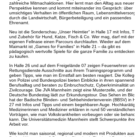
zahlreiche Mitmachaktionen. Hier lernt man den Alltag aus neuer
Perspektive kennen und kommt miteinander ins Gespräch: über
umsichtiges Verhalten im öffentlichen Raum, Lebensmittelversor
durch die Landwirtschaft, Bürgerbeteiligung und ein passendes
Ehrenamt.
Neu ist die Sonderschau „Unser Heimtier“ in Halle 17 mit Infos, Ti
und Zubehör für Hund, Katze, Fisch & Co. Wer mag, darf mit der
eigenen Fellnase einen Parcours durchlaufen. Wieder auf dem
Maimarkt ist „Games for Families“ in Halle 21 – da gibt es
pädagogisch wertvolle Spiele für die ganze Familie zu entdecken
zu kaufen.
In Halle 26 und auf dem Freigelände 07 zeigen Feuerwehren und
Rettungsdienste Ausschnitte aus ihrem Trainingsprogramm und
geben Tipps, wie man im Ernstfall am besten reagiert. Die Kolleg
von Polizei und Bundespolizei bieten Einblicke in ihren spannend
Berufsalltag und beraten zu Einbruchschutz, Cyberkriminalität und
Zivilcourage. Die JVA Mannheim zeigt eine Musterzelle, und der
Deutsche Bundestag lädt zur Erkundungstour. Das Sehen im Blick
hat der Badische Blinden- und Sehbehindertenverein (BBSV) in Ha
27 mit Infos und Tipps und einem begehbaren Auge. Hochkarätig
Medizinerinnen und Mediziner erklären in rund 50 verständlichen
Vorträgen, wie man Volkskrankheiten vorbeugen oder sie behand
kann. Die Universitätsmedizin Mannheim stellt Schwerpunkte ihrer
Arbeit vor.
Wie kocht man saisonal, regional und modern mit Produkten aus