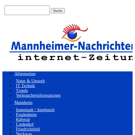
Suchen
nach:
Allgemeines
Natur & Umwelt
IT Technik
Trends
Verbraucherinformationen
Mannheim
Innenstadt / Jungbusch
Feudenheim
Käfertal
Lindenhof
Friedrichsfeld
Neckarau