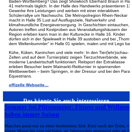
Baden-Württemberg? Das zeigt Showkoch Eberhard Braun in Hal
41 mehrmals täglich. In der Halle des Handwerks präsentieren 13
Gewerke ihre Leistungen und werben mit einer interaktiven
Schülerrallye um Nachwuchs. Die Metropolregion Rhein-Neckar
macht in Halle 35 Lust auf Ausflugsziele, Nahverkehr und
klimafreundliche Energieversorgung. In Geschichten eintauchen,
Autoren treffen und Kostproben aus Veranstaltungshäusern der
Region erleben kann man in der Kulturecke in Halle 16. Kinder
dürfen sich in der Spielewelt in Halle 39 austoben und bei „Thomy
dem Weltenbummler“ in Halle 01 spielen, malen und mit Lego ba
Kühe, Küken, Kaninchen und viele mehr: In den Tier(lehr)schau-
Zelten und auf dem Turnierplatz zeigen Tierzuchtverbände, wie
moderne Landwirtschaft funktioniert. Reitsport der Extraklasse
erleben Besucher beim Maimarkt-Reitturnier in spannenden
Wettbewerben – beim Springen, in der Dressur und bei den Para-
Equestrians.
offizelle Webseite…
Das könnte Sie auch interessieren…
Sommer bei Pfitzenmeier: Fitness und Wellness
haben immer Saison
Manches passt nur zu einer bestimmten Zeit. Kurz nach der Ernte, v
einem Monat bis zum nächsten, an Jahreszeiten angepasst oder an da