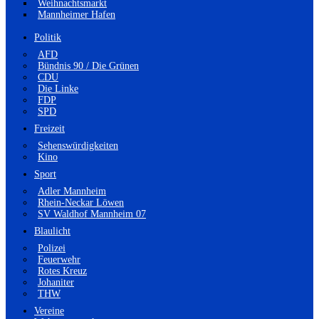
Weihnachtsmarkt
Mannheimer Hafen
Politik
AFD
Bündnis 90 / Die Grünen
CDU
Die Linke
FDP
SPD
Freizeit
Sehenswürdigkeiten
Kino
Sport
Adler Mannheim
Rhein-Neckar Löwen
SV Waldhof Mannheim 07
Blaulicht
Polizei
Feuerwehr
Rotes Kreuz
Johaniter
THW
Vereine