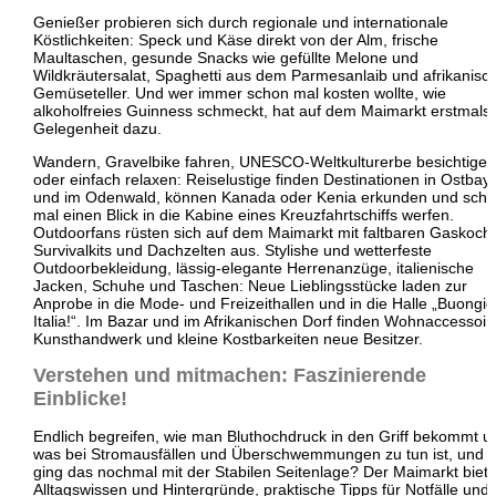
Genießer probieren sich durch regionale und internationale
Köstlichkeiten: Speck und Käse direkt von der Alm, frische
Maultaschen, gesunde Snacks wie gefüllte Melone und
Wildkräutersalat, Spaghetti aus dem Parmesanlaib und afrikanisc
Gemüseteller. Und wer immer schon mal kosten wollte, wie
alkoholfreies Guinness schmeckt, hat auf dem Maimarkt erstmals 
Gelegenheit dazu.
Wandern, Gravelbike fahren, UNESCO-Weltkulturerbe besichtigen
oder einfach relaxen: Reiselustige finden Destinationen in Ostbay
und im Odenwald, können Kanada oder Kenia erkunden und sch
mal einen Blick in die Kabine eines Kreuzfahrtschiffs werfen.
Outdoorfans rüsten sich auf dem Maimarkt mit faltbaren Gaskoch
Survivalkits und Dachzelten aus. Stylishe und wetterfeste
Outdoorbekleidung, lässig-elegante Herrenanzüge, italienische
Jacken, Schuhe und Taschen: Neue Lieblingsstücke laden zur
Anprobe in die Mode- und Freizeithallen und in die Halle „Buongi
Italia!“. Im Bazar und im Afrikanischen Dorf finden Wohnaccessoir
Kunsthandwerk und kleine Kostbarkeiten neue Besitzer.
Verstehen und mitmachen: Faszinierende
Einblicke!
Endlich begreifen, wie man Bluthochdruck in den Griff bekommt u
was bei Stromausfällen und Überschwemmungen zu tun ist, und 
ging das nochmal mit der Stabilen Seitenlage? Der Maimarkt biete
Alltagswissen und Hintergründe, praktische Tipps für Notfälle und