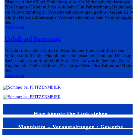
Ölspur auf der A5 bei Heidelberg sorgt für Verkehrsbehinderungen
Eine längere Ölspur auf der Autobahn 5 in Fahrtrichtung Heidelberg 
am Mittwochmittag zu Verkehrsbehinderungen geführt. Gegen 12.30
Uhr meldeten aufmerksame Verkehrsteilnehmer eine Verunreinigung
der...
Weiterlesen
Unfall auf Kreuzung
Vorfahrt missachtet: Unfall in Mannheimer Innenstadt Bei einem
Verkehrsunfall in der Mannheimer Innenstadt entstand am Dienstag e
Sachschaden von rund 9.000 Euro. Verletzt wurde niemand. Nach
Angaben der Polizei fuhr ein 29-jähriger Mercedes-Fahrer auf Höhe
des...
Weiterlesen
Hier könnte Ihr Link stehen
Mannheim – Veranstaltungen / Gewerbe