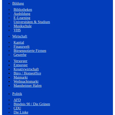
Bildung
Bibliotheken
Ausbildung
E-Learning
Universitäten & Studium
Musikschule
VHS
Wirtschaft
Kapital
Finanzwelt
Börsennotierte Firmen
Gewerbe
Versorger
Entsorger
Kreativwirtschaft
Büro / Homeoffice
Maimarkt
Weihnachtsmarkt
Mannheimer Hafen
Politik
AFD
Bündnis 90 / Die Grünen
CDU
Die Linke