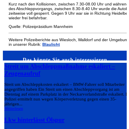
Kurz nach den Kollisionen, zwischen 7.30-08.00 Uhr und während
des Abschleppvorgangs, zwischen 8.30-8.40 Uhr wurde die Auto
zeitweise voll gesperrt. Gegen 9 Uhr war sie in Richtung Heidelbe
wieder frei befahrbar.
Quelle: Polizeipräsidium Mannheim
Weitere Polizeiberichte aus Wiesloch, Walldorf und der Umgebun
in unserer Rubrik:
Blaulicht
Das könnte Sie auch interessieren…
Streit um Abschleppmaßnahme eskaliert –
Zeugenaufruf
Streit um Abschleppkosten eskaliert – BMW-Fahrer soll Mitarbeiter
angegriffen haben Ein Streit um einen Abschleppvorgang ist am
Dienstag auf einem Parkplatz in der Neckarvorlandstraße eskaliert. D
Polizei ermittelt nun wegen Körperverletzung gegen einen 35-
jährigen...
Weiterlesen
Lkw hinterlässt Ölspur