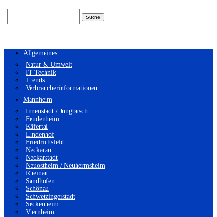
Suchen
nach:
Allgemeines
Natur & Umwelt
IT Technik
Trends
Verbraucherinformationen
Mannheim
Innenstadt / Jungbusch
Feudenheim
Käfertal
Lindenhof
Friedrichsfeld
Neckarau
Neckarstadt
Neuostheim / Neuhermsheim
Rheinau
Sandhofen
Schönau
Schwetzingerstadt
Seckenheim
Viernheim