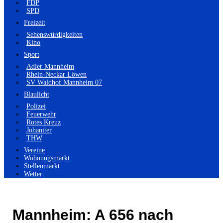
FDP
SPD
Freizeit
Sehenswürdigkeiten
Kino
Sport
Adler Mannheim
Rhein-Neckar Löwen
SV Waldhof Mannheim 07
Blaulicht
Polizei
Feuerwehr
Rotes Kreuz
Johaniter
THW
Vereine
Wohnungsmarkt
Stellenmarkt
Wetter
Mannheim: A 656 nach