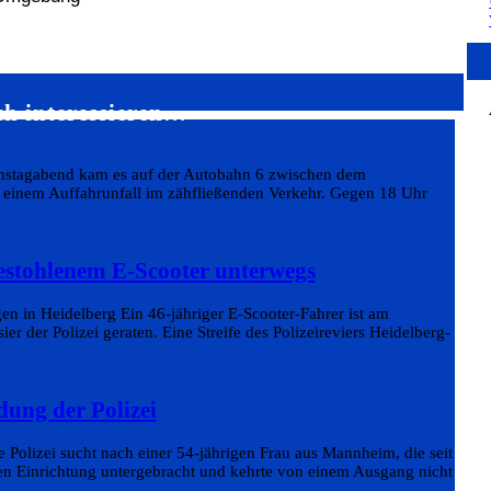
ch interessieren…
enstagabend kam es auf der Autobahn 6 zwischen dem
inem Auffahrunfall im zähfließenden Verkehr. Gegen 18 Uhr
estohlenem E-Scooter unterwegs
en in Heidelberg Ein 46-jähriger E-Scooter-Fahrer ist am
r der Polizei geraten. Eine Streife des Polizeireviers Heidelberg-
dung der Polizei
 Polizei sucht nach einer 54-jährigen Frau aus Mannheim, die seit
hen Einrichtung untergebracht und kehrte von einem Ausgang nicht