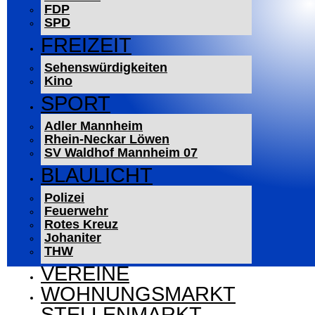
FDP
SPD
FREIZEIT
Sehenswürdigkeiten
Kino
SPORT
Adler Mannheim
Rhein-Neckar Löwen
SV Waldhof Mannheim 07
BLAULICHT
Polizei
Feuerwehr
Rotes Kreuz
Johaniter
THW
VEREINE
WOHNUNGSMARKT
STELLENMARKT