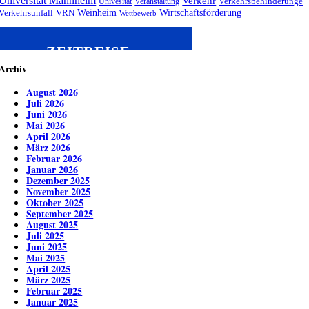
Universität Mannheim
Verkehr
Univesität
Veranstaltung
Verkehrsbehinderungen
Weinheim
Wirtschaftsförderung
Verkehrsunfall
VRN
Wettbewerb
ZEITREISE
Archiv
August 2026
Juli 2026
Juni 2026
Mai 2026
April 2026
März 2026
Februar 2026
Januar 2026
Dezember 2025
November 2025
Oktober 2025
September 2025
August 2025
Juli 2025
Juni 2025
Mai 2025
April 2025
März 2025
Februar 2025
Januar 2025