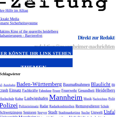
Direkt zur Redakti
redaktion@mannheimer-nachrichten.
IER KÖNNTE IHR LINK STEHEN
THEMEN
Schlagwörter
Baden-Württemberg
Blaulicht
Baumaßnahmen
Blit
a5
Autobahn
Heidelberg
crash
Einsatz
Fachkräfte
Feuerwehr
Gesundheit
Fahndung
Feuer
Mannheim
Ludwigshafen
Hochschule
Kultur
Musik
Politi
Nachrichten
Polizei
Radar
Rettungsdienst
Polizeieinsatz
Radarkonbtrollen
Schule
Unfal
Stadt
Schwetzingen
Senioren
Umwelt
Speyer
Stadtmarketing
Suche