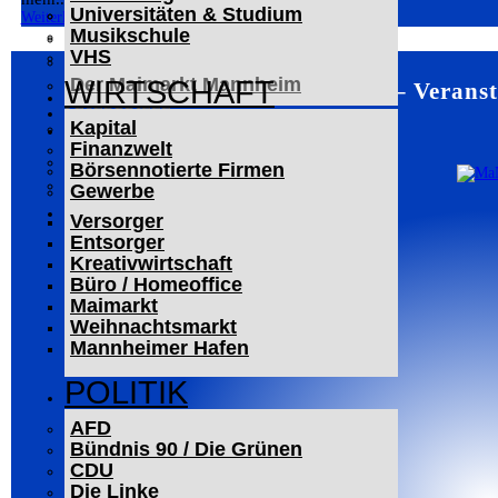
Universitäten & Studium
Der Mannheimer Wasserturm
Weiterlesen
Musikschule
Das Technoseum Mannheim
VHS
Die Alte Feuerwache
Der Maimarkt Mannheim
WIRTSCHAFT
Mannheim – Veranst
LESERBRIEFE
Kapital
ARCHIV
Finanzwelt
Das Neueste
Börsennotierte Firmen
Leitartikel
Gewerbe
WERBUNG
Versorger
Entsorger
Kreativwirtschaft
Büro / Homeoffice
Maimarkt
Weihnachtsmarkt
Mannheimer Hafen
POLITIK
AFD
Bündnis 90 / Die Grünen
CDU
Die Linke