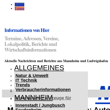
Folgen
Folgen
Informationen von Hier
Termine, Adressen, Vereine,
Lokalpolitik, Berichte und
Wirtschaftsinformationen
Aktuelle Nachrichten und Berichte aus Mannheim und Ludwigshafen
ALLGEMEINES
Natur & Umwelt
IT Technik
Trends
Verbraucherinformationen
< UKRAINE >
MANNHEIM
Kommunale Fahrzeuge für
Czernowitz
Innenstadt / Jungbusch
Nutzfahrzeuge für Czernowitz
Mannheim-Feudenheim: Autofa