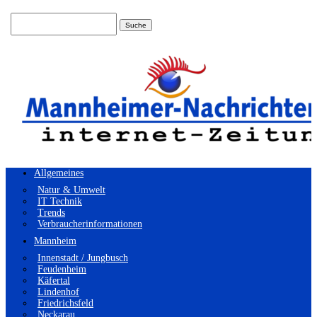
Suchen
nach:
Allgemeines
Natur & Umwelt
IT Technik
Trends
Verbraucherinformationen
Mannheim
Innenstadt / Jungbusch
Feudenheim
Käfertal
Lindenhof
Friedrichsfeld
Neckarau