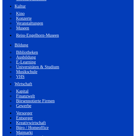
Kultur
Kino
Konzerte
Veranstaltungen
Museen
Reiss-Engelhorn-Museen
Bildung
Bibliotheken
Ausbildung
E-Learning
Universitäten & Studium
Musikschule
VHS
Wirtschaft
Kapital
Finanzwelt
Börsennotierte Firmen
Gewerbe
Versorger
Entsorger
Kreativwirtschaft
Büro / Homeoffice
Maimarkt