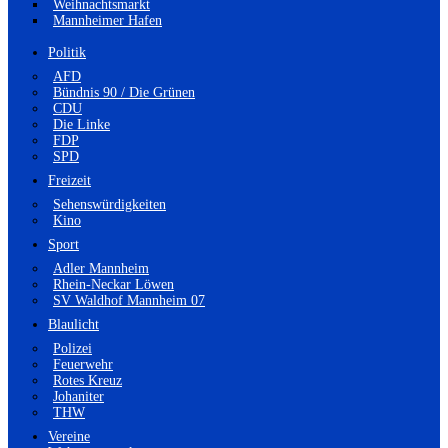
Weihnachtsmarkt
Mannheimer Hafen
Politik
AFD
Bündnis 90 / Die Grünen
CDU
Die Linke
FDP
SPD
Freizeit
Sehenswürdigkeiten
Kino
Sport
Adler Mannheim
Rhein-Neckar Löwen
SV Waldhof Mannheim 07
Blaulicht
Polizei
Feuerwehr
Rotes Kreuz
Johaniter
THW
Vereine