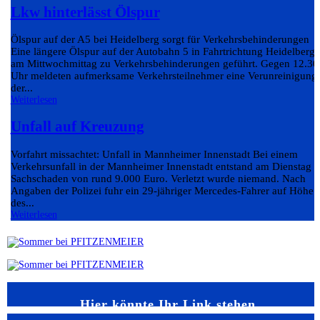
Lkw hinterlässt Ölspur
Ölspur auf der A5 bei Heidelberg sorgt für Verkehrsbehinderungen
Eine längere Ölspur auf der Autobahn 5 in Fahrtrichtung Heidelberg 
am Mittwochmittag zu Verkehrsbehinderungen geführt. Gegen 12.30
Uhr meldeten aufmerksame Verkehrsteilnehmer eine Verunreinigung
der...
Weiterlesen
Unfall auf Kreuzung
Vorfahrt missachtet: Unfall in Mannheimer Innenstadt Bei einem
Verkehrsunfall in der Mannheimer Innenstadt entstand am Dienstag e
Sachschaden von rund 9.000 Euro. Verletzt wurde niemand. Nach
Angaben der Polizei fuhr ein 29-jähriger Mercedes-Fahrer auf Höhe
des...
Weiterlesen
Hier könnte Ihr Link stehen