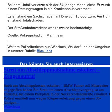
Bei dem Unfall verletzte sich der 34-jährige Mann leicht. Er wurde
einem Rettungswagen in ein Krankenhaus verbracht.
Es entstand ein Sachschaden in Höhe von 15.000 Euro. Am Hond
entstand Totalschaden.
Der Straßenbahnverkehr war zeitweise beeinträchtigt.
Quelle: Polizeipräsidium Mannheim
Weitere Polizeiberichte aus Wiesloch, Walldorf und der Umgebun
in unserer Rubrik:
Blaulicht
Das könnte Sie auch interessieren…
Streit um Abschleppmaßnahme eskaliert –
Zeugenaufruf
Streit um Abschleppkosten eskaliert – BMW-Fahrer soll Mitarbeiter
angegriffen haben Ein Streit um einen Abschleppvorgang ist am
Dienstag auf einem Parkplatz in der Neckarvorlandstraße eskaliert. D
Polizei ermittelt nun wegen Körperverletzung gegen einen 35-
jährigen...
Weiterlesen