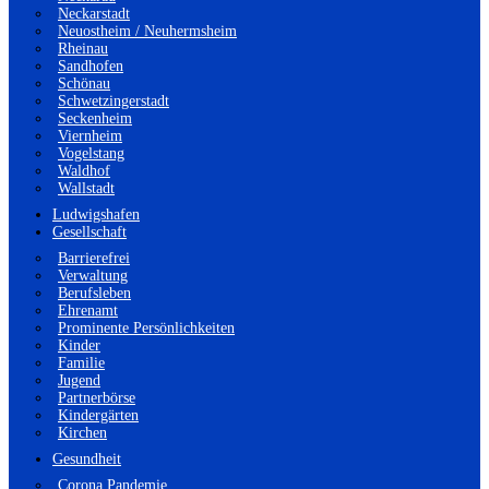
Neckarstadt
Neuostheim / Neuhermsheim
Rheinau
Sandhofen
Schönau
Schwetzingerstadt
Seckenheim
Viernheim
Vogelstang
Waldhof
Wallstadt
Ludwigshafen
Gesellschaft
Barrierefrei
Verwaltung
Berufsleben
Ehrenamt
Prominente Persönlichkeiten
Kinder
Familie
Jugend
Partnerbörse
Kindergärten
Kirchen
Gesundheit
Corona Pandemie