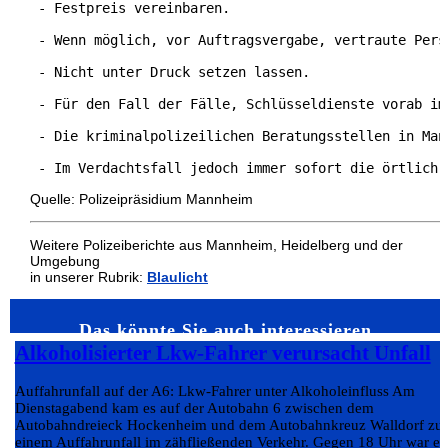
 - Festpreis vereinbaren. 
 - Wenn möglich, vor Auftragsvergabe, vertraute Pers
 - Nicht unter Druck setzen lassen. 
 - Für den Fall der Fälle, Schlüsseldienste vorab im
 - Die kriminalpolizeilichen Beratungsstellen in Man
 - Im Verdachtsfall jedoch immer sofort die örtlich 
Quelle: Polizeipräsidium Mannheim
Weitere Polizeiberichte aus Mannheim, Heidelberg und der
Umgebung
in unserer Rubrik:
Blaulicht
Das könnte Sie auch interessieren…
Alkoholisierter Lkw-Fahrer verursacht Unfall
Auffahrunfall auf der A6: Lkw-Fahrer unter Alkoholeinfluss Am
Dienstagabend kam es auf der Autobahn 6 zwischen dem
Autobahndreieck Hockenheim und dem Autobahnkreuz Walldorf zu
einem Auffahrunfall im zähfließenden Verkehr. Gegen 18 Uhr war ei