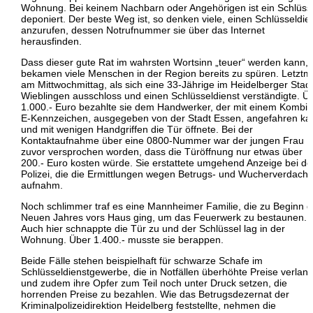
Wohnung. Bei keinem Nachbarn oder Angehörigen ist ein Schlüss
deponiert. Der beste Weg ist, so denken viele, einen Schlüsseldie
anzurufen, dessen Notrufnummer sie über das Internet
herausfinden.
Dass dieser gute Rat im wahrsten Wortsinn „teuer“ werden kann,
bekamen viele Menschen in der Region bereits zu spüren. Letztm
am Mittwochmittag, als sich eine 33-Jährige im Heidelberger Stadtt
Wieblingen ausschloss und einen Schlüsseldienst verständigte. Ü
1.000.- Euro bezahlte sie dem Handwerker, der mit einem Kombi 
E-Kennzeichen, ausgegeben von der Stadt Essen, angefahren k
und mit wenigen Handgriffen die Tür öffnete. Bei der
Kontaktaufnahme über eine 0800-Nummer war der jungen Frau
zuvor versprochen worden, dass die Türöffnung nur etwas über
200.- Euro kosten würde. Sie erstattete umgehend Anzeige bei de
Polizei, die die Ermittlungen wegen Betrugs- und Wucherverdacht
aufnahm.
Noch schlimmer traf es eine Mannheimer Familie, die zu Beginn 
Neuen Jahres vors Haus ging, um das Feuerwerk zu bestaunen.
Auch hier schnappte die Tür zu und der Schlüssel lag in der
Wohnung. Über 1.400.- musste sie berappen.
Beide Fälle stehen beispielhaft für schwarze Schafe im
Schlüsseldienstgewerbe, die in Notfällen überhöhte Preise verlan
und zudem ihre Opfer zum Teil noch unter Druck setzen, die
horrenden Preise zu bezahlen. Wie das Betrugsdezernat der
Kriminalpolizeidirektion Heidelberg feststellte, nehmen die