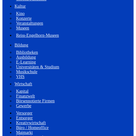
Kultur
Kino
Konzerte
Veranstaltungen
Museen
Reiss-Engelhorn-Museen
Bildung
Bibliotheken
Ausbildung
E-Learning
Universitäten & Studium
Musikschule
VHS
Wirtschaft
Kapital
Finanzwelt
Börsennotierte Firmen
Gewerbe
Versorger
Entsorger
Kreativwirtschaft
Büro / Homeoffice
Maimarkt