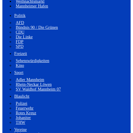
Weihnachtsmarkt
Mannheimer Hafen
Politik
AFD
Bündnis 90 / Die Grünen
CDU
Die Linke
FDP
SPD
Freizeit
Sehenswürdigkeiten
Kino
Sport
Adler Mannheim
Rhein-Neckar Löwen
SV Waldhof Mannheim 07
Blaulicht
Polizei
Feuerwehr
Rotes Kreuz
Johaniter
THW
Vereine