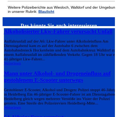
Weitere Polizeiberichte aus Wiesloch, Walldorf und der Umgebun
in unserer Rubrik:
Blaulicht
Das könnte Sie auch interessieren…
Alkoholisierter Lkw-Fahrer verursacht Unfall
Auffahrunfall auf der A6: Lkw-Fahrer unter Alkoholeinfluss Am
Dienstagabend kam es auf der Autobahn 6 zwischen dem
Autobahndreieck Hockenheim und dem Autobahnkreuz Walldorf zu
einem Auffahrunfall im zähfließenden Verkehr. Gegen 18 Uhr war ei
41-jähriger Lkw-Fahrer...
Weiterlesen
Mann unter Alkohol- und Drogeneinfluss auf
gestohlenem E-Scooter unterwegs
Gestohlener E-Scooter, Alkohol und Drogen: Polizei stoppt 46-Jährig
in Heidelberg Ein 46-jähriger E-Scooter-Fahrer ist am Dienstagabend
Heidelberg gleich wegen mehrerer Verstöße ins Visier der Polizei
geraten. Eine Streife des Polizeireviers Heidelberg-Mitte...
Weiterlesen