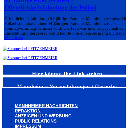
54-Jährige Frau vermisst –
Öffentlichkeitsfahndung der Polizei
Öffentlichkeitsfahndung: 54-jährige Frau aus Mannheim vermisst Di
Polizei sucht nach einer 54-jährigen Frau aus Mannheim, die seit
Sonntagvormittag vermisst wird. Die Frau war in einer psychiatrisch
Einrichtung untergebracht und kehrte von einem Ausgang nicht mehr.
Weiterlesen
Hier könnte Ihr Link stehen
Mannheim – Veranstaltungen / Gewerbe
MANNHEIMER NACHRICHTEN
REDAKTION
ANZEIGEN UND WERBUNG
PUBLIC RELATIONS
IMPRESSUM