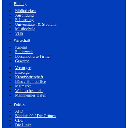
Bildung
Bibliotheken
Ausbildung
E-Learning
Universitäten & Studium
Musikschule
VHS
Wirtschaft
Kapital
Finanzwelt
Börsennotierte Firmen
Gewerbe
Versorger
Entsorger
Kreativwirtschaft
Büro / Homeoffice
Maimarkt
Weihnachtsmarkt
Mannheimer Hafen
Politik
AFD
Bündnis 90 / Die Grünen
CDU
Die Linke