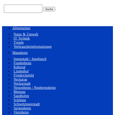
Suchen
nach:
Allgemeines
Natur & Umwelt
IT Technik
Trends
Verbraucherinformationen
Mannheim
Innenstadt / Jungbusch
Feudenheim
Käfertal
Lindenhof
Friedrichsfeld
Neckarau
Neckarstadt
Neuostheim / Neuhermsheim
Rheinau
Sandhofen
Schönau
Schwetzingerstadt
Seckenheim
Viernheim