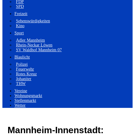
FDP
SPD
Freizeit
Sehenswürdigkeiten
Kino
Sport
Adler Mannheim
Rhein-Neckar Löwen
SV Waldhof Mannheim 07
Blaulicht
Polizei
Feuerwehr
Rotes Kreuz
Johaniter
THW
Vereine
Wohnungsmarkt
Stellenmarkt
Wetter
Mannheim-Innenstadt: