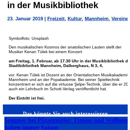
in der Musikbibliothek
23. Januar 2019
|
Freizeit
,
Kultur
,
Mannheim
,
Vereine
Symbolfoto: Unsplash
Den musikalischen Kosmos der anatolischen Lauten stellt der
Musiker Kenan Tülek bei einem Konzert
am Freitag, 1. Februar, ab 17.30 Uhr in der Musikbibliothek de
Stadtbibliothek Mannheim, Dalberghaus, N 3, 4,
vor. Kenan Tülek ist Dozent an der Orientalischen Musikakademie
Mannheim und an der Popakademie. Bei seiner Spieltechnik
konzentriert er sich auf die virtuose Şelpe-Technik, über die er 20
auch ein Lehrbuch im Schott-Verlag veröffentlicht hat.
Der Eintritt ist frei.
Das könnte Sie auch interessieren…
Sommer bei Pfitzenmeier: Fitness und Wellness
haben immer Saison