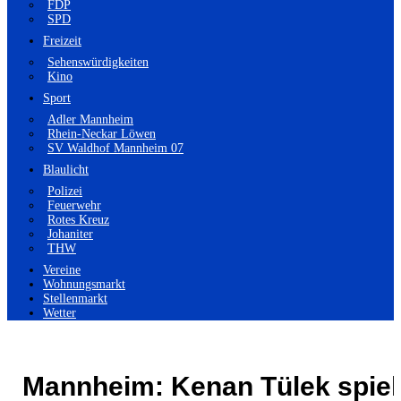
FDP
SPD
Freizeit
Sehenswürdigkeiten
Kino
Sport
Adler Mannheim
Rhein-Neckar Löwen
SV Waldhof Mannheim 07
Blaulicht
Polizei
Feuerwehr
Rotes Kreuz
Johaniter
THW
Vereine
Wohnungsmarkt
Stellenmarkt
Wetter
Mannheim: Kenan Tülek spiel