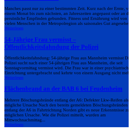
Manches passt nur zu einer bestimmten Zeit. Kurz nach der Ernte, v
einem Monat bis zum nächsten, an Jahreszeiten angepasst oder an da
persönliche Empfinden gebunden. Fitness und Ernährung wird von
vielen Menschen in der Metropolregion als saisonales Gut angesehen.
Weiterlesen
54-Jährige Frau vermisst –
Öffentlichkeitsfahndung der Polizei
Öffentlichkeitsfahndung: 54-jährige Frau aus Mannheim vermisst Di
Polizei sucht nach einer 54-jährigen Frau aus Mannheim, die seit
Sonntagvormittag vermisst wird. Die Frau war in einer psychiatrisch
Einrichtung untergebracht und kehrte von einem Ausgang nicht mehr.
Weiterlesen
Flächenbrand an der BAB 6 bei Feudenheim
Mehrere Böschungsbrände entlang der A6: Defekter Lkw-Reifen als
mögliche Ursache Nach den bereits gemeldeten Böschungsbränden
entlang der A6 in Fahrtrichtung Norden gibt es neue Erkenntnisse zu
möglichen Ursache. Wie die Polizei mitteilt, wurden am
Mittwochnachmittag...
Weiterlesen