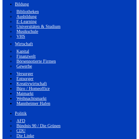
Bildung
Bibliotheken
Ausbildung
E-Learning
Universitäten & Studium
Musikschule
VHS
Wirtschaft
Kapital
Finanzwelt
Börsennotierte Firmen
Gewerbe
Versorger
Entsorger
Kreativwirtschaft
Büro / Homeoffice
Maimarkt
Weihnachtsmarkt
Mannheimer Hafen
Politik
AFD
Bündnis 90 / Die Grünen
CDU
Die Linke