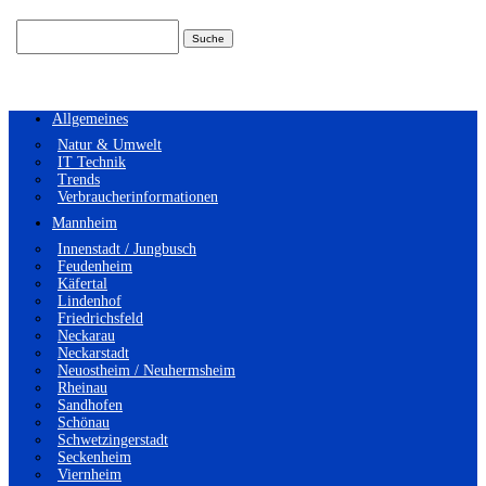
Suchen
nach:
Allgemeines
Natur & Umwelt
IT Technik
Trends
Verbraucherinformationen
Mannheim
Innenstadt / Jungbusch
Feudenheim
Käfertal
Lindenhof
Friedrichsfeld
Neckarau
Neckarstadt
Neuostheim / Neuhermsheim
Rheinau
Sandhofen
Schönau
Schwetzingerstadt
Seckenheim
Viernheim