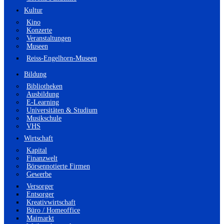
Kultur
Kino
Konzerte
Veranstaltungen
Museen
Reiss-Engelhorn-Museen
Bildung
Bibliotheken
Ausbildung
E-Learning
Universitäten & Studium
Musikschule
VHS
Wirtschaft
Kapital
Finanzwelt
Börsennotierte Firmen
Gewerbe
Versorger
Entsorger
Kreativwirtschaft
Büro / Homeoffice
Maimarkt