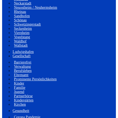
Neckarstadt
Neuostheim / Neuhermsheim
Rheinau
Sandhofen
Schönau
Schwetzingerstadt
Seckenheim
Viernheim
Vogelstang
Waldhof
Wallstadt
Ludwigshafen
Gesellschaft
Barrierefrei
Verwaltung
Berufsleben
Ehrenamt
Prominente Persönlichkeiten
Kinder
Familie
Jugend
Partnerbörse
Kindergärten
Kirchen
Gesundheit
Corona Pandemie