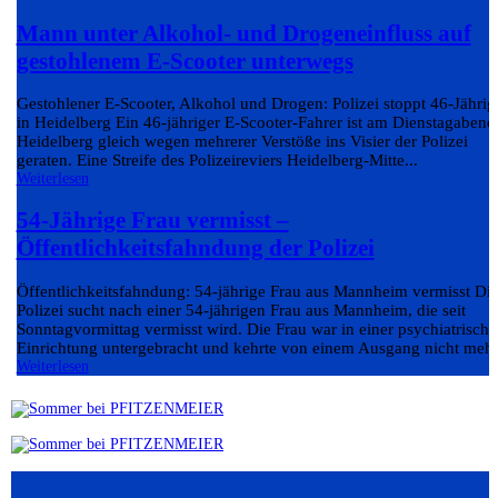
Mann unter Alkohol- und Drogeneinfluss auf
gestohlenem E-Scooter unterwegs
Gestohlener E-Scooter, Alkohol und Drogen: Polizei stoppt 46-Jährig
in Heidelberg Ein 46-jähriger E-Scooter-Fahrer ist am Dienstagabend
Heidelberg gleich wegen mehrerer Verstöße ins Visier der Polizei
geraten. Eine Streife des Polizeireviers Heidelberg-Mitte...
Weiterlesen
54-Jährige Frau vermisst –
Öffentlichkeitsfahndung der Polizei
Öffentlichkeitsfahndung: 54-jährige Frau aus Mannheim vermisst Di
Polizei sucht nach einer 54-jährigen Frau aus Mannheim, die seit
Sonntagvormittag vermisst wird. Die Frau war in einer psychiatrisch
Einrichtung untergebracht und kehrte von einem Ausgang nicht mehr.
Weiterlesen