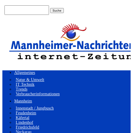
Suchen
nach:
Allgemeines
Natur & Umwelt
IT Technik
Trends
Verbraucherinformationen
Mannheim
Innenstadt / Jungbusch
Feudenheim
Käfertal
Lindenhof
Friedrichsfeld
Neckarau