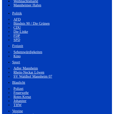
Weihnachtsmarkt
Mannheimer Hafen
Politik
AFD
Bündnis 90 / Die Grünen
CDU
Die Linke
FDP
SPD
Freizeit
Sehenswürdigkeiten
Kino
Sport
Adler Mannheim
Rhein-Neckar Löwen
SV Waldhof Mannheim 07
Blaulicht
Polizei
Feuerwehr
Rotes Kreuz
Johaniter
THW
Vereine