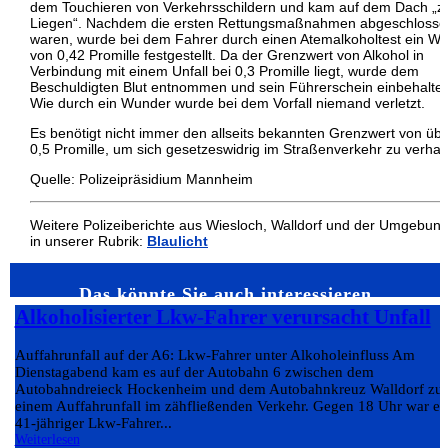
dem Touchieren von Verkehrsschildern und kam auf dem Dach „
Liegen“. Nachdem die ersten Rettungsmaßnahmen abgeschlosse
waren, wurde bei dem Fahrer durch einen Atemalkoholtest ein We
von 0,42 Promille festgestellt. Da der Grenzwert von Alkohol in
Verbindung mit einem Unfall bei 0,3 Promille liegt, wurde dem
Beschuldigten Blut entnommen und sein Führerschein einbehalte
Wie durch ein Wunder wurde bei dem Vorfall niemand verletzt.
Es benötigt nicht immer den allseits bekannten Grenzwert von üb
0,5 Promille, um sich gesetzeswidrig im Straßenverkehr zu verhal
Quelle: Polizeipräsidium Mannheim
Weitere Polizeiberichte aus Wiesloch, Walldorf und der Umgebun
in unserer Rubrik:
Blaulicht
Das könnte Sie auch interessieren…
Alkoholisierter Lkw-Fahrer verursacht Unfall
Auffahrunfall auf der A6: Lkw-Fahrer unter Alkoholeinfluss Am
Dienstagabend kam es auf der Autobahn 6 zwischen dem
Autobahndreieck Hockenheim und dem Autobahnkreuz Walldorf zu
einem Auffahrunfall im zähfließenden Verkehr. Gegen 18 Uhr war ei
41-jähriger Lkw-Fahrer...
Weiterlesen