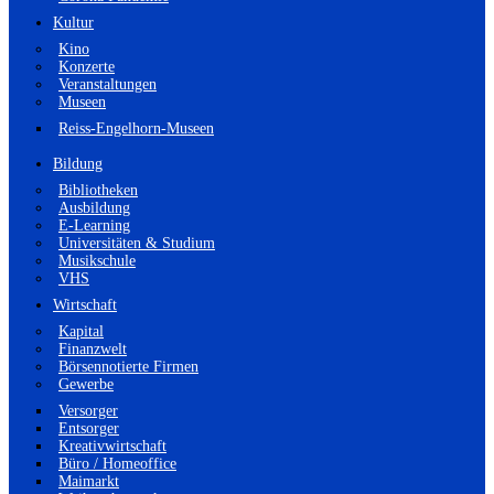
Kultur
Kino
Konzerte
Veranstaltungen
Museen
Reiss-Engelhorn-Museen
Bildung
Bibliotheken
Ausbildung
E-Learning
Universitäten & Studium
Musikschule
VHS
Wirtschaft
Kapital
Finanzwelt
Börsennotierte Firmen
Gewerbe
Versorger
Entsorger
Kreativwirtschaft
Büro / Homeoffice
Maimarkt