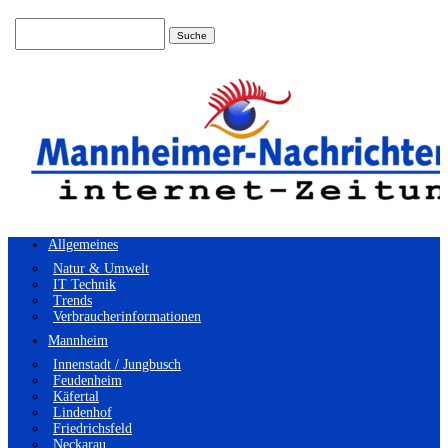
Suchen
nach:
Allgemeines
Natur & Umwelt
IT Technik
Trends
Verbraucherinformationen
Mannheim
Innenstadt / Jungbusch
Feudenheim
Käfertal
Lindenhof
Friedrichsfeld
Neckarau