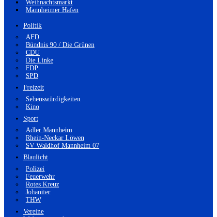
Weihnachtsmarkt
Mannheimer Hafen
Politik
AFD
Bündnis 90 / Die Grünen
CDU
Die Linke
FDP
SPD
Freizeit
Sehenswürdigkeiten
Kino
Sport
Adler Mannheim
Rhein-Neckar Löwen
SV Waldhof Mannheim 07
Blaulicht
Polizei
Feuerwehr
Rotes Kreuz
Johaniter
THW
Vereine