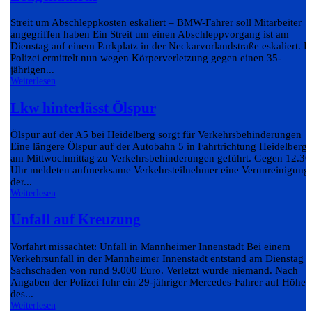
Streit um Abschleppkosten eskaliert – BMW-Fahrer soll Mitarbeiter
angegriffen haben Ein Streit um einen Abschleppvorgang ist am
Dienstag auf einem Parkplatz in der Neckarvorlandstraße eskaliert. D
Polizei ermittelt nun wegen Körperverletzung gegen einen 35-
jährigen...
Weiterlesen
Lkw hinterlässt Ölspur
Ölspur auf der A5 bei Heidelberg sorgt für Verkehrsbehinderungen
Eine längere Ölspur auf der Autobahn 5 in Fahrtrichtung Heidelberg 
am Mittwochmittag zu Verkehrsbehinderungen geführt. Gegen 12.30
Uhr meldeten aufmerksame Verkehrsteilnehmer eine Verunreinigung
der...
Weiterlesen
Unfall auf Kreuzung
Vorfahrt missachtet: Unfall in Mannheimer Innenstadt Bei einem
Verkehrsunfall in der Mannheimer Innenstadt entstand am Dienstag e
Sachschaden von rund 9.000 Euro. Verletzt wurde niemand. Nach
Angaben der Polizei fuhr ein 29-jähriger Mercedes-Fahrer auf Höhe
des...
Weiterlesen