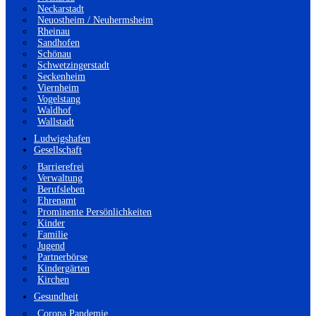
Neckarstadt
Neuostheim / Neuhermsheim
Rheinau
Sandhofen
Schönau
Schwetzingerstadt
Seckenheim
Viernheim
Vogelstang
Waldhof
Wallstadt
Ludwigshafen
Gesellschaft
Barrierefrei
Verwaltung
Berufsleben
Ehrenamt
Prominente Persönlichkeiten
Kinder
Familie
Jugend
Partnerbörse
Kindergärten
Kirchen
Gesundheit
Corona Pandemie