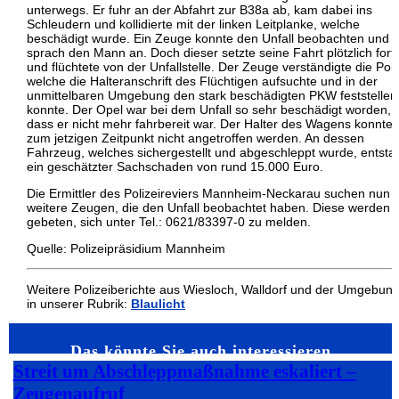
unterwegs. Er fuhr an der Abfahrt zur B38a ab, kam dabei ins
Schleudern und kollidierte mit der linken Leitplanke, welche
beschädigt wurde. Ein Zeuge konnte den Unfall beobachten und
sprach den Mann an. Doch dieser setzte seine Fahrt plötzlich fort
und flüchtete von der Unfallstelle. Der Zeuge verständigte die Poli
welche die Halteranschrift des Flüchtigen aufsuchte und in der
unmittelbaren Umgebung den stark beschädigten PKW feststellen
konnte. Der Opel war bei dem Unfall so sehr beschädigt worden,
dass er nicht mehr fahrbereit war. Der Halter des Wagens konnte 
zum jetzigen Zeitpunkt nicht angetroffen werden. An dessen
Fahrzeug, welches sichergestellt und abgeschleppt wurde, entsta
ein geschätzter Sachschaden von rund 15.000 Euro.
Die Ermittler des Polizeireviers Mannheim-Neckarau suchen nun
weitere Zeugen, die den Unfall beobachtet haben. Diese werden
gebeten, sich unter Tel.: 0621/83397-0 zu melden.
Quelle: Polizeipräsidium Mannheim
Weitere Polizeiberichte aus Wiesloch, Walldorf und der Umgebun
in unserer Rubrik:
Blaulicht
Das könnte Sie auch interessieren…
Streit um Abschleppmaßnahme eskaliert –
Zeugenaufruf