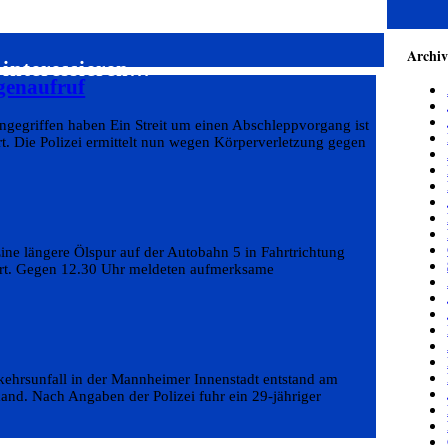
Archi
 interessieren…
genaufruf
angegriffen haben Ein Streit um einen Abschleppvorgang ist
rt. Die Polizei ermittelt nun wegen Körperverletzung gegen
ine längere Ölspur auf der Autobahn 5 in Fahrtrichtung
hrt. Gegen 12.30 Uhr meldeten aufmerksame
kehrsunfall in der Mannheimer Innenstadt entstand am
and. Nach Angaben der Polizei fuhr ein 29-jähriger