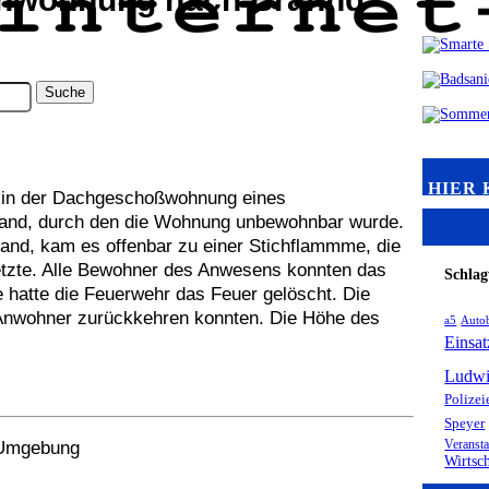
HIER 
 in der Dachgeschoßwohnung eines
rand, durch den die Wohnung unbewohnbar wurde.
and, kam es offenbar zu einer Stichflammme, die
setzte. Alle Bewohner des Anwesens konnten das
Schlag
e hatte die Feuerwehr das Feuer gelöscht. Die
Anwohner zurückkehren konnten. Die Höhe des
a5
Auto
Einsat
Ludwi
Polizei
Speyer
Veransta
r Umgebung
Wirtsc