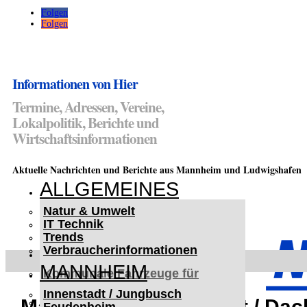
Folgen
Folgen
Informationen von Hier
Termine, Adressen, Vereine,
Lokalpolitik, Berichte und
Wirtschaftsinformationen
Aktuelle Nachrichten und Berichte aus Mannheim und Ludwigshafen
ALLGEMEINES
Natur & Umwelt
IT Technik
Trends
Verbraucherinformationen
< UKRAINE >
MANNHEIM
Kommunale Fahrzeuge für
Czernowitz
Innenstadt / Jungbusch
Nutzfahrzeuge für Czernowitz
Mannheim-Neckarstadt / Da