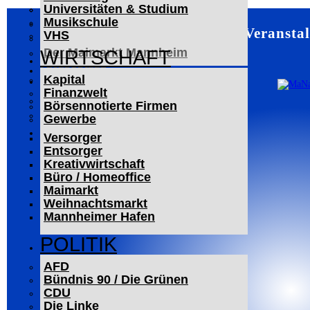
Universitäten & Studium
Der Mannheimer Wasserturm
Musikschule
Das Technoseum Mannheim
Mannheim – Veranstal
VHS
Die Alte Feuerwache
Der Maimarkt Mannheim
WIRTSCHAFT
LESERBRIEFE
Kapital
ARCHIV
Finanzwelt
Das Neueste
Börsennotierte Firmen
Leitartikel
Gewerbe
WERBUNG
Versorger
Entsorger
Kreativwirtschaft
Büro / Homeoffice
Maimarkt
Weihnachtsmarkt
Mannheimer Hafen
POLITIK
AFD
Bündnis 90 / Die Grünen
CDU
Die Linke