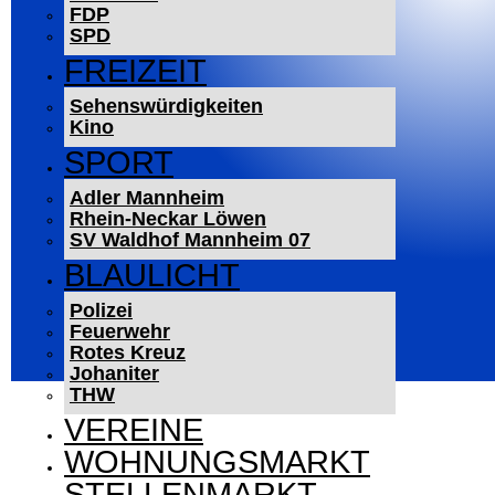
FDP
SPD
FREIZEIT
Sehenswürdigkeiten
Kino
SPORT
Adler Mannheim
Rhein-Neckar Löwen
SV Waldhof Mannheim 07
BLAULICHT
Polizei
Feuerwehr
Rotes Kreuz
Johaniter
THW
VEREINE
WOHNUNGSMARKT
STELLENMARKT