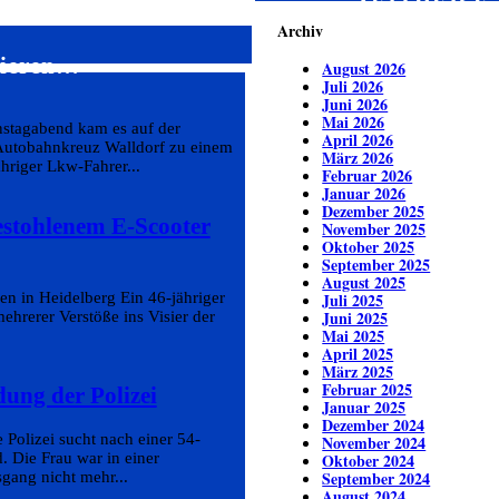
ZEITREISE
Archiv
sieren…
August 2026
Juli 2026
Juni 2026
Mai 2026
nstagabend kam es auf der
April 2026
utobahnkreuz Walldorf zu einem
März 2026
hriger Lkw-Fahrer...
Februar 2026
Januar 2026
Dezember 2025
estohlenem E-Scooter
November 2025
Oktober 2025
September 2025
August 2025
en in Heidelberg Ein 46-jähriger
Juli 2025
Juni 2025
hrerer Verstöße ins Visier der
Mai 2025
April 2025
März 2025
Februar 2025
dung der Polizei
Januar 2025
Dezember 2024
Polizei sucht nach einer 54-
November 2024
. Die Frau war in einer
Oktober 2024
September 2024
gang nicht mehr...
August 2024