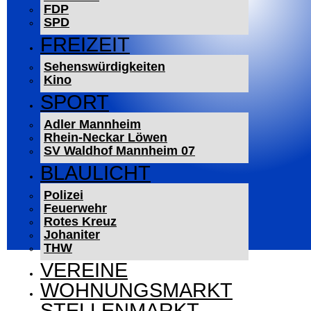
FDP
SPD
FREIZEIT
Sehenswürdigkeiten
Kino
SPORT
Adler Mannheim
Rhein-Neckar Löwen
SV Waldhof Mannheim 07
BLAULICHT
Polizei
Feuerwehr
Rotes Kreuz
Johaniter
THW
VEREINE
WOHNUNGSMARKT
STELLENMARKT