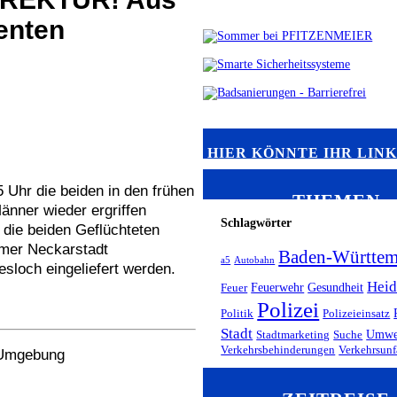
enten
HIER KÖNNTE IHR LIN
Uhr die beiden in den frühen
THEMEN
nner wieder ergriffen
Schlagwörter
ie beiden Geflüchteten
imer Neckarstadt
Baden-Württem
a5
Autobahn
sloch eingeliefert werden.
Heid
Feuerwehr
Gesundheit
Feuer
Polizei
Politik
Polizeieinsatz
Stadt
Umwe
Stadtmarketing
Suche
Verkehrsbehinderungen
Verkehrsunf
r Umgebung