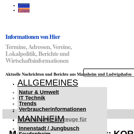
Folgen
Folgen
Informationen von Hier
Termine, Adressen, Vereine,
Lokalpolitik, Berichte und
Wirtschaftsinformationen
Suchen
Aktuelle Nachrichten und Berichte aus Mannheim und Ludwigshafen
nach:
ALLGEMEINES
Natur & Umwelt
IT Technik
Trends
Verbraucherinformationen
< UKRAINE >
MANNHEIM
Kommunale Fahrzeuge für
Czernowitz
Innenstadt / Jungbusch
Nutzfahrzeuge für Czernowitz
Mannheim-Neckarstadt: KO