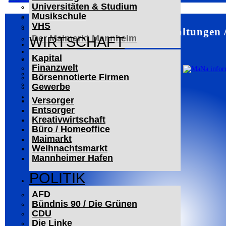
Universitäten & Studium
Der Mannheimer Wasserturm
Musikschule
Das Technoseum Mannheim
VHS
Die Alte Feuerwache
Mannheim – Veranstaltungen 
Der Maimarkt Mannheim
WIRTSCHAFT
LESERBRIEFE
Kapital
ARCHIV
Finanzwelt
Das Neueste
Börsennotierte Firmen
Leitartikel
Gewerbe
WERBUNG
Versorger
Entsorger
Kreativwirtschaft
Büro / Homeoffice
Maimarkt
Weihnachtsmarkt
Mannheimer Hafen
POLITIK
AFD
Bündnis 90 / Die Grünen
CDU
Die Linke