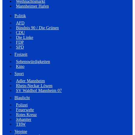
Weihnachtsmarkt
Mannheimer Hafen
Politik
AFD
Bündnis 90 / Die Grünen
CDU
Die Linke
FDP
SPD
Freizeit
Sehenswürdigkeiten
Kino
Sport
Adler Mannheim
Rhein-Neckar Löwen
SV Waldhof Mannheim 07
Blaulicht
Polizei
Feuerwehr
Rotes Kreuz
Johaniter
THW
Vereine