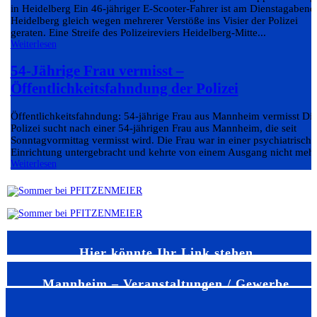
in Heidelberg Ein 46-jähriger E-Scooter-Fahrer ist am Dienstagabend
Heidelberg gleich wegen mehrerer Verstöße ins Visier der Polizei
geraten. Eine Streife des Polizeireviers Heidelberg-Mitte...
Weiterlesen
54-Jährige Frau vermisst –
Öffentlichkeitsfahndung der Polizei
Öffentlichkeitsfahndung: 54-jährige Frau aus Mannheim vermisst Di
Polizei sucht nach einer 54-jährigen Frau aus Mannheim, die seit
Sonntagvormittag vermisst wird. Die Frau war in einer psychiatrisch
Einrichtung untergebracht und kehrte von einem Ausgang nicht mehr.
Weiterlesen
Hier könnte Ihr Link stehen
Mannheim – Veranstaltungen / Gewerbe