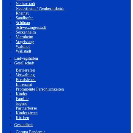
Neckarstadt
Neuostheim / Neuhermsheim
Rheinau
Sandhofen
Schönau
Schwetzingerstadt
Seckenheim
Viernheim
Vogelstang
Waldhof
Wallstadt
Ludwigshafen
Gesellschaft
Barrierefrei
Verwaltung
Berufsleben
Ehrenamt
Prominente Persönlichkeiten
Kinder
Familie
Jugend
Partnerbörse
Kindergärten
Kirchen
Gesundheit
Corona Pandemie