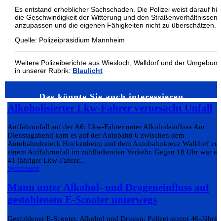
Es entstand erheblicher Sachschaden. Die Polizei weist darauf hin
die Geschwindigkeit der Witterung und den Straßenverhältnissen
anzupassen und die eigenen Fähigkeiten nicht zu überschätzen.
Quelle: Polizeipräsidium Mannheim
Weitere Polizeiberichte aus Wiesloch, Walldorf und der Umgebun
in unserer Rubrik:
Blaulicht
Das könnte Sie auch interessieren…
Alkoholisierter Lkw-Fahrer verursacht Unfall
Auffahrunfall auf der A6: Lkw-Fahrer unter Alkoholeinfluss Am
Dienstagabend kam es auf der Autobahn 6 zwischen dem
Autobahndreieck Hockenheim und dem Autobahnkreuz Walldorf zu
einem Auffahrunfall im zähfließenden Verkehr. Gegen 18 Uhr war ei
41-jähriger Lkw-Fahrer...
Weiterlesen
Mann unter Alkohol- und Drogeneinfluss auf
gestohlenem E-Scooter unterwegs
Gestohlener E-Scooter, Alkohol und Drogen: Polizei stoppt 46-Jährig