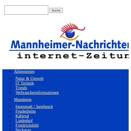
Suchen
nach:
Allgemeines
Natur & Umwelt
IT Technik
Trends
Verbraucherinformationen
Mannheim
Innenstadt / Jungbusch
Feudenheim
Käfertal
Lindenhof
Friedrichsfeld
Neckarau