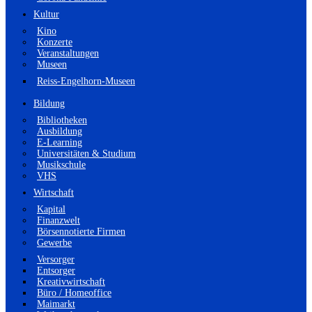
Kultur
Kino
Konzerte
Veranstaltungen
Museen
Reiss-Engelhorn-Museen
Bildung
Bibliotheken
Ausbildung
E-Learning
Universitäten & Studium
Musikschule
VHS
Wirtschaft
Kapital
Finanzwelt
Börsennotierte Firmen
Gewerbe
Versorger
Entsorger
Kreativwirtschaft
Büro / Homeoffice
Maimarkt