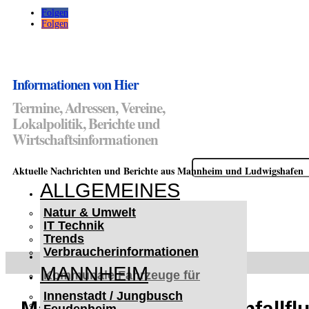
Folgen
Folgen
Informationen von Hier
Termine, Adressen, Vereine,
Lokalpolitik, Berichte und
Wirtschaftsinformationen
Suchen
Aktuelle Nachrichten und Berichte aus Mannheim und Ludwigshafen
nach:
ALLGEMEINES
Natur & Umwelt
IT Technik
Trends
Verbraucherinformationen
< UKRAINE >
MANNHEIM
Kommunale Fahrzeuge für
Czernowitz
Innenstadt / Jungbusch
Nutzfahrzeuge für Czernowitz
Mannheim, Rheinau: Unfallfl