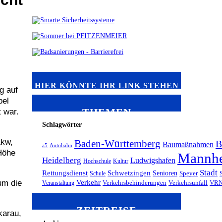
HIER KÖNNTE IHR LINK STEHEN
g auf
pel
THEMEN
 war.
Schlagwörter
Lkw,
Baden-Württemberg
B
Baumaßnahmen
a5
Autobahn
Höhe
Mannh
Heidelberg
Ludwigshafen
Hochschule
Kultur
Stadt
Rettungsdienst
Schwetzingen
Senioren
Schule
Speyer
Verkehr
um die
Veranstaltung
Verkehrsbehinderungen
Verkehrsunfall
VR
ZEITREISE
karau,