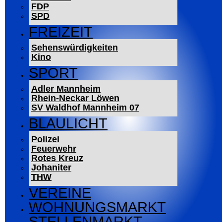
FDP
SPD
FREIZEIT
Sehenswürdigkeiten
Kino
SPORT
Adler Mannheim
Rhein-Neckar Löwen
SV Waldhof Mannheim 07
BLAULICHT
Polizei
Feuerwehr
Rotes Kreuz
Johaniter
THW
VEREINE
WOHNUNGSMARKT
STELLENMARKT