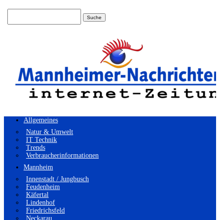
Suchen
nach:
Allgemeines
Natur & Umwelt
IT Technik
Trends
Verbraucherinformationen
Mannheim
Innenstadt / Jungbusch
Feudenheim
Käfertal
Lindenhof
Friedrichsfeld
Neckarau