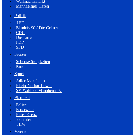
Weihnachtsmarkt
Mannheimer Hafen
Politik
AFD
Bündnis 90 / Die Grünen
CDU
Die Linke
FDP
SPD
Freizeit
Sehenswürdigkeiten
Kino
Sport
Adler Mannheim
Rhein-Neckar Löwen
SV Waldhof Mannheim 07
Blaulicht
Polizei
Feuerwehr
Rotes Kreuz
Johaniter
THW
Vereine