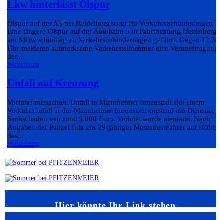
Lkw hinterlässt Ölspur
Ölspur auf der A5 bei Heidelberg sorgt für Verkehrsbehinderungen
Eine längere Ölspur auf der Autobahn 5 in Fahrtrichtung Heidelberg 
am Mittwochmittag zu Verkehrsbehinderungen geführt. Gegen 12.30
Uhr meldeten aufmerksame Verkehrsteilnehmer eine Verunreinigung
der...
Weiterlesen
Unfall auf Kreuzung
Vorfahrt missachtet: Unfall in Mannheimer Innenstadt Bei einem
Verkehrsunfall in der Mannheimer Innenstadt entstand am Dienstag e
Sachschaden von rund 9.000 Euro. Verletzt wurde niemand. Nach
Angaben der Polizei fuhr ein 29-jähriger Mercedes-Fahrer auf Höhe
des...
Weiterlesen
Hier könnte Ihr Link stehen