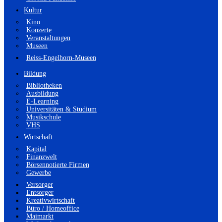
Kultur
Kino
Konzerte
Veranstaltungen
Museen
Reiss-Engelhorn-Museen
Bildung
Bibliotheken
Ausbildung
E-Learning
Universitäten & Studium
Musikschule
VHS
Wirtschaft
Kapital
Finanzwelt
Börsennotierte Firmen
Gewerbe
Versorger
Entsorger
Kreativwirtschaft
Büro / Homeoffice
Maimarkt