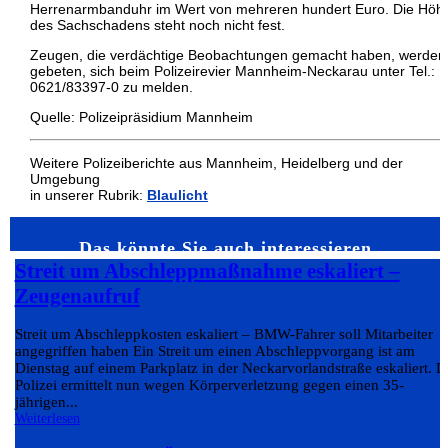
Herrenarmbanduhr im Wert von mehreren hundert Euro. Die Höh
des Sachschadens steht noch nicht fest.
Zeugen, die verdächtige Beobachtungen gemacht haben, werden
gebeten, sich beim Polizeirevier Mannheim-Neckarau unter Tel.:
0621/83397-0 zu melden.
Quelle: Polizeipräsidium Mannheim
Weitere Polizeiberichte aus Mannheim, Heidelberg und der
Umgebung
in unserer Rubrik:
Blaulicht
Das könnte Sie auch interessieren…
Streit um Abschleppmaßnahme eskaliert –
Zeugenaufruf
Streit um Abschleppkosten eskaliert – BMW-Fahrer soll Mitarbeiter
angegriffen haben Ein Streit um einen Abschleppvorgang ist am
Dienstag auf einem Parkplatz in der Neckarvorlandstraße eskaliert. D
Polizei ermittelt nun wegen Körperverletzung gegen einen 35-
jährigen...
Weiterlesen