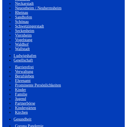
Neckarstadt
Neuostheim / Neuhermsheim
Rheinau
Sandhofen
Schönau
Schwetzingerstadt
Seckenheim
Viernheim
Vogelstang
Waldhof
Wallstadt
Ludwigshafen
Gesellschaft
Barrierefrei
Verwaltung
Berufsleben
Ehrenamt
Prominente Persönlichkeiten
Kinder
Familie
Jugend
Partnerbörse
Kindergärten
Kirchen
Gesundheit
Corona Pandemie