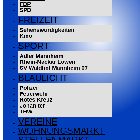
FDP
SPD
FREIZEIT
Sehenswürdigkeiten
Kino
SPORT
Adler Mannheim
Rhein-Neckar Löwen
SV Waldhof Mannheim 07
BLAULICHT
Polizei
Feuerwehr
Rotes Kreuz
Johaniter
THW
VEREINE
WOHNUNGSMARKT
STELLENMARKT