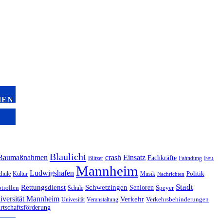
HEN
Blaulicht
Baumaßnahmen
crash
Einsatz
Fachkräfte
Blitzer
Fahndung
Feue
Mannheim
Ludwigshafen
hule
Kultur
Musik
Politik
Nachrichten
Stadt
Rettungsdienst
Schwetzingen
Senioren
trollen
Schule
Speyer
iversität Mannheim
Verkehr
Univesität
Veranstaltung
Verkehrsbehinderungen
rtschaftsförderung