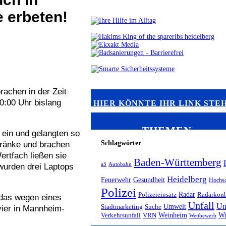
 erbeten!
rachen in der Zeit
0:00 Uhr bislang
HIER KÖNNTE IHR LINK STE
THEMEN
 ein und gelangten so
Schlagwörter
hränke und brachen
Wertfach ließen sie
Baden-Württemberg
a5
Autobahn
wurden drei Laptops
Heidelberg
Feuerwehr
Gesundheit
Hochsc
Polizei
Radar
Polizeieinsatz
Radarkonb
 das wegen eines
Unfall
Un
Umwelt
Stadtmarketing
Suche
vier in Mannheim-
Weinheim
Wi
Verkehrsunfall
VRN
Wettbewerb