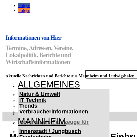
Folgen
Folgen
Informationen von Hier
Termine, Adressen, Vereine,
Lokalpolitik, Berichte und
Wirtschaftsinformationen
Suchen
Aktuelle Nachrichten und Berichte aus Mannheim und Ludwigshafen
nach:
ALLGEMEINES
Natur & Umwelt
IT Technik
Trends
Verbraucherinformationen
< UKRAINE >
MANNHEIM
Kommunale Fahrzeuge für
Czernowitz
Innenstadt / Jungbusch
Nutzfahrzeuge für Czernowitz
Mannheim-Sandhofen: Einbru