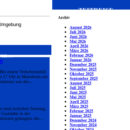
ZEITREISE
Archiv
r Umgebung
August 2026
Juli 2026
Juni 2026
Mai 2026
April 2026
März 2026
eren…
Februar 2026
Januar 2026
hn
Dezember 2025
November 2025
 Bei einem Verkehrsunfall
Oktober 2025
ch 17 Uhr in Mannheim ein
September 2025
tnissen war der...
August 2025
Juli 2025
Juni 2025
Mai 2025
April 2025
März 2025
te sind zwischen Sonntag,
Februar 2025
Gaststätte in der
Januar 2025
nissen gelangten die...
Dezember 2024
November 2024
Oktober 2024