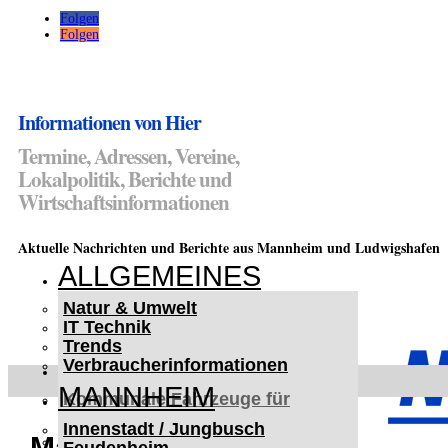
Folgen
Folgen
Informationen von Hier
Termine, Adressen, Vereine,
Lokalpolitik, Berichte und
Wirtschaftsinformationen
Aktuelle Nachrichten und Berichte aus Mannheim und Ludwigshafen
ALLGEMEINES
Natur & Umwelt
IT Technik
Trends
Verbraucherinformationen
< UKRAINE >
MANNHEIM
Kommunale Fahrzeuge für
Czernowitz
Innenstadt / Jungbusch
Nutzfahrzeuge für Czernowitz
Mannheim, Sandhofen: