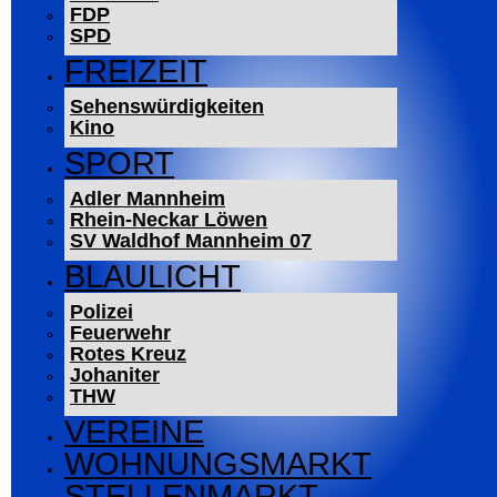
FDP
SPD
FREIZEIT
Sehenswürdigkeiten
Kino
SPORT
Adler Mannheim
Rhein-Neckar Löwen
SV Waldhof Mannheim 07
BLAULICHT
Polizei
Feuerwehr
Rotes Kreuz
Johaniter
THW
VEREINE
WOHNUNGSMARKT
STELLENMARKT