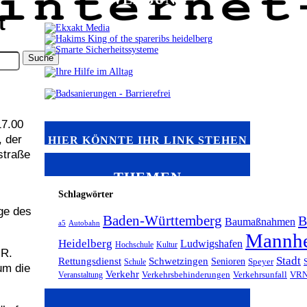
t
17.00
, der
HIER KÖNNTE IHR LINK STEHEN
straße
THEMEN
Schlagwörter
ge des
Baden-Württemberg
B
Baumaßnahmen
a5
Autobahn
Mannh
Heidelberg
Ludwigshafen
Hochschule
Kultur
UR.
Stadt
Rettungsdienst
Schwetzingen
Senioren
Schule
Speyer
um die
Verkehr
Veranstaltung
Verkehrsbehinderungen
Verkehrsunfall
VR