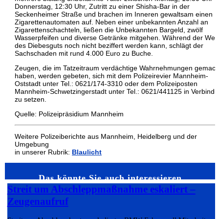
Donnerstag, 12:30 Uhr, Zutritt zu einer Shisha-Bar in der
Seckenheimer Straße und brachen im Inneren gewaltsam einen
Zigarettenautomaten auf. Neben einer unbekannten Anzahl an
Zigarettenschachteln, ließen die Unbekannten Bargeld, zwölf
Wasserpfeifen und diverse Getränke mitgehen. Während der Wer
des Diebesguts noch nicht beziffert werden kann, schlägt der
Sachschaden mit rund 4.000 Euro zu Buche.
Zeugen, die im Tatzeitraum verdächtige Wahrnehmungen gemach
haben, werden gebeten, sich mit dem Polizeirevier Mannheim-
Oststadt unter Tel.: 0621/174-3310 oder dem Polizeiposten
Mannheim-Schwetzingerstadt unter Tel.: 0621/441125 in Verbind
zu setzen.
Quelle: Polizeipräsidium Mannheim
Weitere Polizeiberichte aus Mannheim, Heidelberg und der
Umgebung
in unserer Rubrik:
Blaulicht
Das könnte Sie auch interessieren…
Streit um Abschleppmaßnahme eskaliert –
Zeugenaufruf