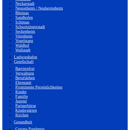
Neckarstadt
Neuostheim / Neuhermsheim
Rheinau
Sandhofen
Schönau
Schwetzingerstadt
Seckenheim
Viernheim
Vogelstang
Waldhof
Wallstadt
Ludwigshafen
Gesellschaft
Barrierefrei
Verwaltung
Berufsleben
Ehrenamt
Prominente Persönlichkeiten
Kinder
Familie
Jugend
Partnerbörse
Kindergärten
Kirchen
Gesundheit
Corona Pandemie