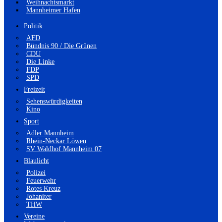
Weihnachtsmarkt
Mannheimer Hafen
Politik
AFD
Bündnis 90 / Die Grünen
CDU
Die Linke
FDP
SPD
Freizeit
Sehenswürdigkeiten
Kino
Sport
Adler Mannheim
Rhein-Neckar Löwen
SV Waldhof Mannheim 07
Blaulicht
Polizei
Feuerwehr
Rotes Kreuz
Johaniter
THW
Vereine