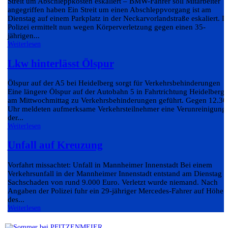
Streit um Abschleppkosten eskaliert – BMW-Fahrer soll Mitarbeiter
angegriffen haben Ein Streit um einen Abschleppvorgang ist am
Dienstag auf einem Parkplatz in der Neckarvorlandstraße eskaliert. D
Polizei ermittelt nun wegen Körperverletzung gegen einen 35-
jährigen...
Weiterlesen
Lkw hinterlässt Ölspur
Ölspur auf der A5 bei Heidelberg sorgt für Verkehrsbehinderungen
Eine längere Ölspur auf der Autobahn 5 in Fahrtrichtung Heidelberg 
am Mittwochmittag zu Verkehrsbehinderungen geführt. Gegen 12.30
Uhr meldeten aufmerksame Verkehrsteilnehmer eine Verunreinigung
der...
Weiterlesen
Unfall auf Kreuzung
Vorfahrt missachtet: Unfall in Mannheimer Innenstadt Bei einem
Verkehrsunfall in der Mannheimer Innenstadt entstand am Dienstag e
Sachschaden von rund 9.000 Euro. Verletzt wurde niemand. Nach
Angaben der Polizei fuhr ein 29-jähriger Mercedes-Fahrer auf Höhe
des...
Weiterlesen