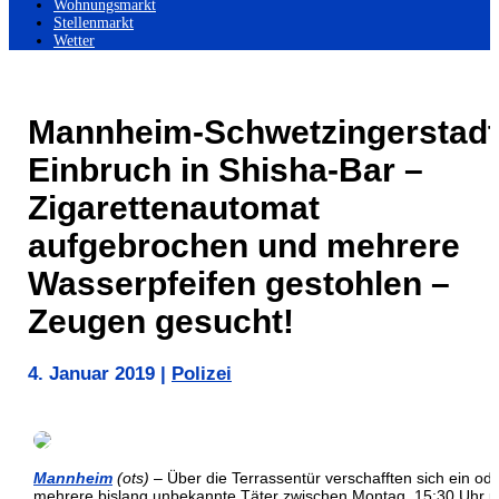
Wohnungsmarkt
Stellenmarkt
Wetter
Mannheim-Schwetzingerstadt
Einbruch in Shisha-Bar –
Zigarettenautomat
aufgebrochen und mehrere
Wasserpfeifen gestohlen –
Zeugen gesucht!
4. Januar 2019
|
Polizei
Mannheim
(ots)
– Über die Terrassentür verschafften sich ein od
mehrere bislang unbekannte Täter zwischen Montag, 15:30 Uhr 