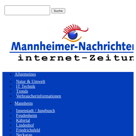
Suchen
nach:
Allgemeines
Natur & Umwelt
IT Technik
Trends
Verbraucherinformationen
Mannheim
Innenstadt / Jungbusch
Feudenheim
Käfertal
Lindenhof
Friedrichsfeld
Neckarau