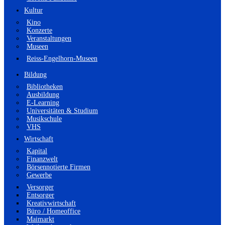
Kultur
Kino
Konzerte
Veranstaltungen
Museen
Reiss-Engelhorn-Museen
Bildung
Bibliotheken
Ausbildung
E-Learning
Universitäten & Studium
Musikschule
VHS
Wirtschaft
Kapital
Finanzwelt
Börsennotierte Firmen
Gewerbe
Versorger
Entsorger
Kreativwirtschaft
Büro / Homeoffice
Maimarkt