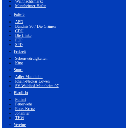
Weihnachtsmarkt
Mannheimer Hafen
Politik
AFD
Bündnis 90 / Die Grünen
CDU
Die Linke
FDP
SPD
Freizeit
Sehenswürdigkeiten
Kino
Sport
Adler Mannheim
Rhein-Neckar Löwen
SV Waldhof Mannheim 07
Blaulicht
Polizei
Feuerwehr
Rotes Kreuz
Johaniter
THW
Vereine