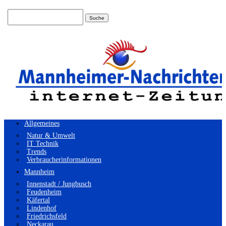
Suchen
nach:
Allgemeines
Natur & Umwelt
IT Technik
Trends
Verbraucherinformationen
Mannheim
Innenstadt / Jungbusch
Feudenheim
Käfertal
Lindenhof
Friedrichsfeld
Neckarau