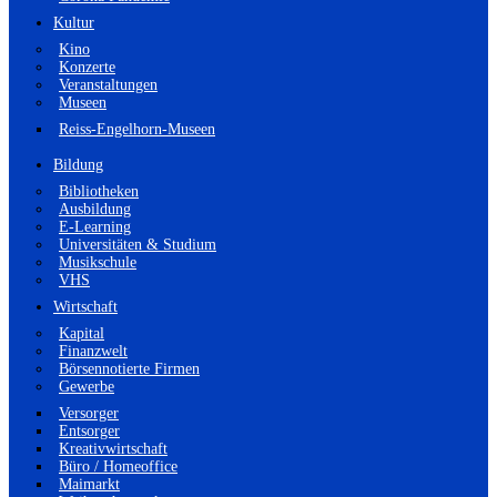
Kultur
Kino
Konzerte
Veranstaltungen
Museen
Reiss-Engelhorn-Museen
Bildung
Bibliotheken
Ausbildung
E-Learning
Universitäten & Studium
Musikschule
VHS
Wirtschaft
Kapital
Finanzwelt
Börsennotierte Firmen
Gewerbe
Versorger
Entsorger
Kreativwirtschaft
Büro / Homeoffice
Maimarkt