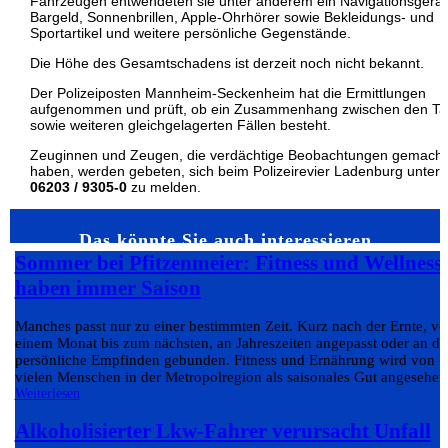
Fahrzeugen entwendeten sie unter anderem ein Navigationsgerät
Bargeld, Sonnenbrillen, Apple-Ohrhörer sowie Bekleidungs- und
Sportartikel und weitere persönliche Gegenstände.
Die Höhe des Gesamtschadens ist derzeit noch nicht bekannt.
Der Polizeiposten Mannheim-Seckenheim hat die Ermittlungen
aufgenommen und prüft, ob ein Zusammenhang zwischen den Ta
sowie weiteren gleichgelagerten Fällen besteht.
Zeuginnen und Zeugen, die verdächtige Beobachtungen gemacht
haben, werden gebeten, sich beim Polizeirevier Ladenburg unter
06203 / 9305-0
zu melden.
Das könnte Sie auch interessieren…
Sommer bei Pfitzenmeier: Fitness und Wellness
haben immer Saison
Manches passt nur zu einer bestimmten Zeit. Kurz nach der Ernte, v
einem Monat bis zum nächsten, an Jahreszeiten angepasst oder an da
persönliche Empfinden gebunden. Fitness und Ernährung wird von
vielen Menschen in der Metropolregion als saisonales Gut angesehen.
Weiterlesen
Alkoholisierter Lkw-Fahrer verursacht Unfall