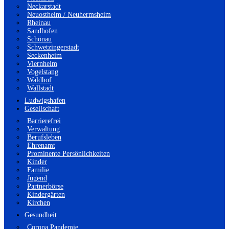
Neckarstadt
Neuostheim / Neuhermsheim
Rheinau
Sandhofen
Schönau
Schwetzingerstadt
Seckenheim
Viernheim
Vogelstang
Waldhof
Wallstadt
Ludwigshafen
Gesellschaft
Barrierefrei
Verwaltung
Berufsleben
Ehrenamt
Prominente Persönlichkeiten
Kinder
Familie
Jugend
Partnerbörse
Kindergärten
Kirchen
Gesundheit
Corona Pandemie