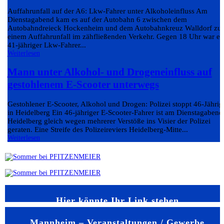
Auffahrunfall auf der A6: Lkw-Fahrer unter Alkoholeinfluss Am
Dienstagabend kam es auf der Autobahn 6 zwischen dem
Autobahndreieck Hockenheim und dem Autobahnkreuz Walldorf zu
einem Auffahrunfall im zähfließenden Verkehr. Gegen 18 Uhr war ei
41-jähriger Lkw-Fahrer...
Weiterlesen
Mann unter Alkohol- und Drogeneinfluss auf
gestohlenem E-Scooter unterwegs
Gestohlener E-Scooter, Alkohol und Drogen: Polizei stoppt 46-Jährig
in Heidelberg Ein 46-jähriger E-Scooter-Fahrer ist am Dienstagabend
Heidelberg gleich wegen mehrerer Verstöße ins Visier der Polizei
geraten. Eine Streife des Polizeireviers Heidelberg-Mitte...
Weiterlesen
Hier könnte Ihr Link stehen
Mannheim – Veranstaltungen / Gewerbe