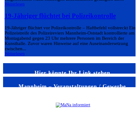
Weiterlesen
19-Jähriger flüchtet bei Polizeikontrolle
19-Jähriger flüchtet vor Polizeikontrolle – Haftbefehl vollstreckt Eine
Polizeistreife des Polizeireviers Mannheim-Oststadt kontrollierte am
Montagabend gegen 23 Uhr mehrere Personen im Bereich der
Kunsthalle. Zuvor waren Hinweise auf eine Auseinandersetzung
zwischen...
Weiterlesen
Hier könnte Ihr Link stehen
Mannheim – Veranstaltungen / Gewerbe