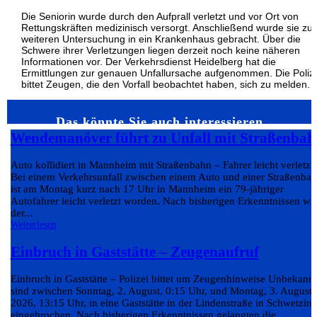
Die Seniorin wurde durch den Aufprall verletzt und vor Ort von
Rettungskräften medizinisch versorgt. Anschließend wurde sie zur
weiteren Untersuchung in ein Krankenhaus gebracht. Über die
Schwere ihrer Verletzungen liegen derzeit noch keine näheren
Informationen vor. Der Verkehrsdienst Heidelberg hat die
Ermittlungen zur genauen Unfallursache aufgenommen. Die Poliz
bittet Zeugen, die den Vorfall beobachtet haben, sich zu melden.
Das könnte Sie auch interessieren…
Wendemanöver führt zu Unfall mit Straßenbah
Auto kollidiert in Mannheim mit Straßenbahn – Fahrer leicht verletzt
Bei einem Verkehrsunfall zwischen einem Auto und einer Straßenba
ist am Montag kurz nach 17 Uhr in Mannheim ein 79-jähriger
Autofahrer leicht verletzt worden. Nach bisherigen Erkenntnissen wa
der...
Weiterlesen
Einbruch in Gaststätte – Zeugenaufruf
Einbruch in Gaststätte – Polizei bittet um Zeugenhinweise Unbekann
sind zwischen Sonntag, 2. August, 0:15 Uhr, und Montag, 3. August
2026, 13:15 Uhr, in eine Gaststätte in der Lindenstraße in Schwetzin
eingebrochen. Nach bisherigen Erkenntnissen gelangten die...