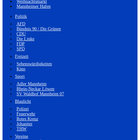
Weihnachtsmarkt
Mannheimer Hafen
Politik
AFD
Bündnis 90 / Die Grünen
CDU
Die Linke
FDP
SPD
Freizeit
Sehenswürdigkeiten
Kino
Sport
Adler Mannheim
Rhein-Neckar Löwen
SV Waldhof Mannheim 07
Blaulicht
Polizei
Feuerwehr
Rotes Kreuz
Johaniter
THW
Vereine