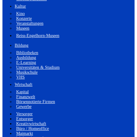
Kultur
Kino
Konzerte
Veranstaltungen
Museen
Reiss-Engelhorn-Museen
Bildung
Bibliotheken
Ausbildung
E-Learning
Universitäten & Studium
Musikschule
VHS
Wirtschaft
Kapital
Finanzwelt
Börsennotierte Firmen
Gewerbe
Versorger
Entsorger
Kreativwirtschaft
Büro / Homeoffice
Maimarkt