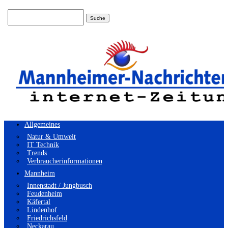
Suchen
nach:
Allgemeines
Natur & Umwelt
IT Technik
Trends
Verbraucherinformationen
Mannheim
Innenstadt / Jungbusch
Feudenheim
Käfertal
Lindenhof
Friedrichsfeld
Neckarau