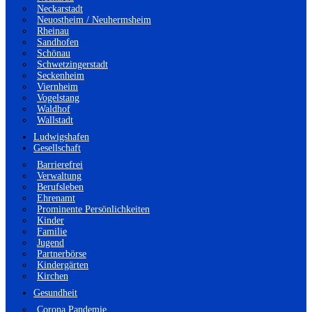
Neckarstadt
Neuostheim / Neuhermsheim
Rheinau
Sandhofen
Schönau
Schwetzingerstadt
Seckenheim
Viernheim
Vogelstang
Waldhof
Wallstadt
Ludwigshafen
Gesellschaft
Barrierefrei
Verwaltung
Berufsleben
Ehrenamt
Prominente Persönlichkeiten
Kinder
Familie
Jugend
Partnerbörse
Kindergärten
Kirchen
Gesundheit
Corona Pandemie