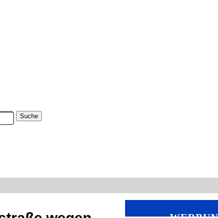
nstraße wegen
WERBU