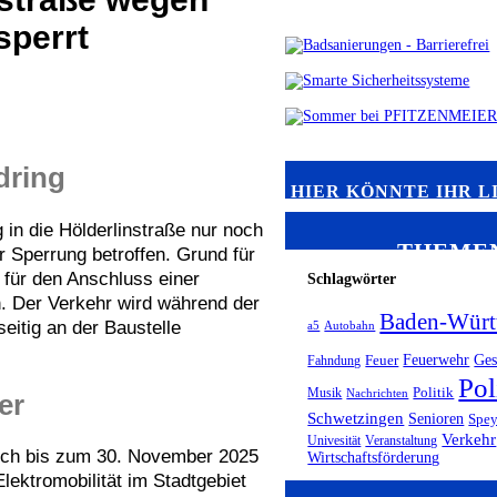
sperrt
dring
HIER KÖNNTE IHR L
in die Hölderlinstraße nur noch
THEME
r Sperrung betroffen. Grund für
 für den Anschluss einer
Schlagwörter
n. Der Verkehr wird während der
Baden-Würt
eitig an der Baustelle
a5
Autobahn
Feuerwehr
Ges
Fahndung
Feuer
Pol
Musik
Politik
Nachrichten
er
Schwetzingen
Senioren
Spey
Verkehr
Univesität
Veranstaltung
lich bis zum 30. November 2025
Wirtschaftsförderung
Elektromobilität im Stadtgebiet