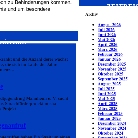
doch zu Behinderungen kommen.
ZEITREI
dnis und um besondere
Archiv
August 2026
Juli 2026
Juni 2026
Mai 2026
essieren…
April 2026
März 2026
Februar 2026
Januar 2026
krankt und die Anzahl derer wächst
Dezember 2025
e, die sich im Laufe der Jahre
November 2025
menz...
Oktober 2025
September 2025
August 2025
he
Juli 2025
Juni 2025
Mai 2025
adtjugendring Mannheim e. V. sucht
April 2025
as Sprachförderprojekt misha
März 2025
Projekt...
Februar 2025
Januar 2025
Dezember 2024
genaufruf
November 2024
Oktober 2024
ngegriffen haben Ein Streit um einen
September 2024