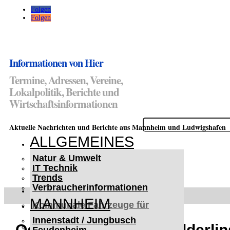
Folgen
Folgen
Informationen von Hier
Termine, Adressen, Vereine,
Lokalpolitik, Berichte und
Wirtschaftsinformationen
Suchen
Aktuelle Nachrichten und Berichte aus Mannheim und Ludwigshafen
nach:
ALLGEMEINES
Natur & Umwelt
IT Technik
Trends
Verbraucherinformationen
< UKRAINE >
MANNHEIM
Kommunale Fahrzeuge für
Czernowitz
Innenstadt / Jungbusch
Nutzfahrzeuge für Czernowitz
Odenwaldring Ecke Hölderli