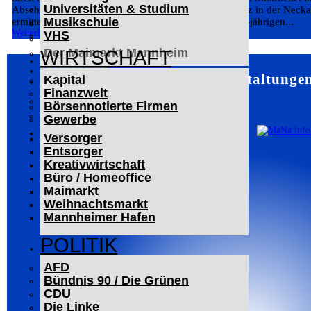
Universitäten & Studium
Der Mannheimer Wasserturm
Abschleppvorgang ist am Dienstag auf einem Parkplatz in der Neckarv
Musikschule
ermittelt nun wegen Körperverletzung gegen einen 35-jährigen...
Das Technoseum Mannheim
Weiterlesen
VHS
Die Alte Feuerwache
Der Maimarkt Mannheim
WIRTSCHAFT
LESERBRIEFE
Mannheim – Veranstaltungen
Kapital
ARCHIV
Finanzwelt
Das Neueste
Börsennotierte Firmen
Leitartikel
Gewerbe
WERBUNG
Versorger
Entsorger
Kreativwirtschaft
Büro / Homeoffice
Maimarkt
Weihnachtsmarkt
Mannheimer Hafen
POLITIK
AFD
Bündnis 90 / Die Grünen
CDU
Die Linke