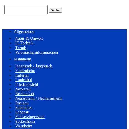
Suchen
nach:
Allgemeines
Natur & Umwelt
IT Technik
Trends
Verbraucherinformationen
Mannheim
Innenstadt / Jungbusch
Feudenheim
Käfertal
Lindenhof
Friedrichsfeld
Neckarau
Neckarstadt
Neuostheim / Neuhermsheim
Rheinau
Sandhofen
Schönau
Schwetzingerstadt
Seckenheim
Viernheim