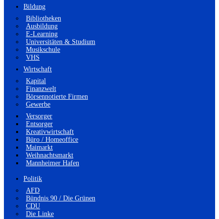
Bildung
Bibliotheken
Ausbildung
E-Learning
Universitäten & Studium
Musikschule
VHS
Wirtschaft
Kapital
Finanzwelt
Börsennotierte Firmen
Gewerbe
Versorger
Entsorger
Kreativwirtschaft
Büro / Homeoffice
Maimarkt
Weihnachtsmarkt
Mannheimer Hafen
Politik
AFD
Bündnis 90 / Die Grünen
CDU
Die Linke