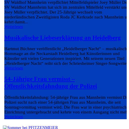
SV Waldhof Mannheim verpflichtet Mittelfeldspieler Joey Müller Der
SV Waldhof Mannheim hat sich im zentralen Mittelfeld verstärkt und
Joey Müller verpflichtet. Der 25-Jährige wechselt vom
niederländischen Zweitligisten Roda JC Kerkrade nach Mannheim u
kehrt damit...
Weiterlesen
Musikalische Liebeserklärung an Heidelberg
Hartmut Büchner veröffentlicht „Heidelberger Nacht“ – musikalische
Hommage an die Neckarstadt Heidelberg hat Künstlerinnen und
Künstler seit vielen Generationen inspiriert. Mit seinem neuen Titel
„Heidelberger Nacht“ reiht sich der Schriesheimer Singer-Songwriter.
Weiterlesen
54-Jährige Frau vermisst –
Öffentlichkeitsfahndung der Polizei
Öffentlichkeitsfahndung: 54-jährige Frau aus Mannheim vermisst Di
Polizei sucht nach einer 54-jährigen Frau aus Mannheim, die seit
Sonntagvormittag vermisst wird. Die Frau war in einer psychiatrisch
Einrichtung untergebracht und kehrte von einem Ausgang nicht mehr.
Weiterlesen