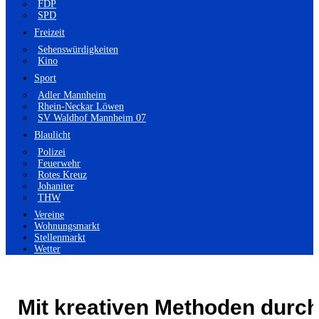
FDP
SPD
Freizeit
Sehenswürdigkeiten
Kino
Sport
Adler Mannheim
Rhein-Neckar Löwen
SV Waldhof Mannheim 07
Blaulicht
Polizei
Feuerwehr
Rotes Kreuz
Johaniter
THW
Vereine
Wohnungsmarkt
Stellenmarkt
Wetter
Mit kreativen Methoden durc