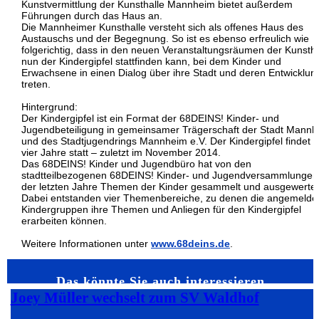
Kunstvermittlung der Kunsthalle Mannheim bietet außerdem
Führungen durch das Haus an.
Die Mannheimer Kunsthalle versteht sich als offenes Haus des
Austauschs und der Begegnung. So ist es ebenso erfreulich wie
folgerichtig, dass in den neuen Veranstaltungsräumen der Kunstha
nun der Kindergipfel stattfinden kann, bei dem Kinder und
Erwachsene in einen Dialog über ihre Stadt und deren Entwicklun
treten.
Hintergrund:
Der Kindergipfel ist ein Format der 68DEINS! Kinder- und
Jugendbeteiligung in gemeinsamer Trägerschaft der Stadt Mann
und des Stadtjugendrings Mannheim e.V. Der Kindergipfel findet a
vier Jahre statt – zuletzt im November 2014.
Das 68DEINS! Kinder und Jugendbüro hat von den
stadtteilbezogenen 68DEINS! Kinder- und Jugendversammlungen
der letzten Jahre Themen der Kinder gesammelt und ausgewertet
Dabei entstanden vier Themenbereiche, zu denen die angemelde
Kindergruppen ihre Themen und Anliegen für den Kindergipfel
erarbeiten können.
Weitere Informationen unter
www.68deins.de
.
Das könnte Sie auch interessieren…
Joey Müller wechselt zum SV Waldhof