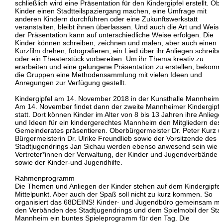
schließlich wird eine Präsentation für den Kindergipfel erstellt. Ob 
Kinder einen Stadtteilspaziergang machen, eine Umfrage mit
anderen Kindern durchführen oder eine Zukunftswerkstatt
veranstalten, bleibt ihnen überlassen. Und auch die Art und Weise
der Präsentation kann auf unterschiedliche Weise erfolgen. Die
Kinder können schreiben, zeichnen und malen, aber auch einen
Kurzfilm drehen, fotografieren, ein Lied über ihr Anliegen schreibe
oder ein Theaterstück vorbereiten. Um ihr Thema kreativ zu
erarbeiten und eine gelungene Präsentation zu erstellen, bekom
die Gruppen eine Methodensammlung mit vielen Ideen und
Anregungen zur Verfügung gestellt.
Kindergipfel am 14. November 2018 in der Kunsthalle Mannheim
Am 14. November findet dann der zweite Mannheimer Kindergipfe
statt. Dort können Kinder im Alter von 8 bis 13 Jahren ihre Anliege
und Ideen für ein kindergerechtes Mannheim den Mitgliedern des
Gemeinderates präsentieren. Oberbürgermeister Dr. Peter Kurz 
Bürgermeisterin Dr. Ulrike Freundlieb sowie der Vorsitzende des
Stadtjugendrings Jan Sichau werden ebenso anwesend sein wie d
Vertreter*innen der Verwaltung, der Kinder und Jugendverbände
sowie der Kinder-und Jugendhilfe.
Rahmenprogramm
Die Themen und Anliegen der Kinder stehen auf dem Kindergipfel
Mittelpunkt. Aber auch der Spaß soll nicht zu kurz kommen. So
organisiert das 68DEINS! Kinder- und Jugendbüro gemeinsam mi
den Verbänden des Stadtjugendrings und dem Spielmobil der Sta
Mannheim ein buntes Spieleprogramm für den Tag. Die