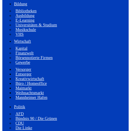
Bildung
Bibliotheken
Ausbildung
E-Learning
Universitäten & Studium
Musikschule
VHS
Wirtschaft
Kapital
Finanzwelt
Börsennotierte Firmen
Gewerbe
Versorger
Entsorger
Kreativwirtschaft
Büro / Homeoffice
Maimarkt
Weihnachtsmarkt
Mannheimer Hafen
Politik
AFD
Bündnis 90 / Die Grünen
CDU
Die Linke