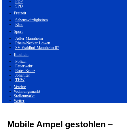
FDP
SPD
Freizeit
Sehenswürdigkeiten
Kino
Sport
Adler Mannheim
Rhein-Neckar Löwen
SV Waldhof Mannheim 07
Blaulicht
Polizei
Feuerwehr
Rotes Kreuz
Johaniter
THW
Vereine
Wohnungsmarkt
Stellenmarkt
Wetter
Mobile Ampel gestohlen –