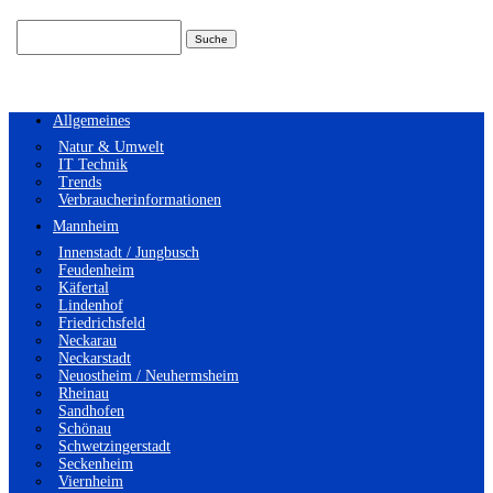
Suchen
nach:
Allgemeines
Natur & Umwelt
IT Technik
Trends
Verbraucherinformationen
Mannheim
Innenstadt / Jungbusch
Feudenheim
Käfertal
Lindenhof
Friedrichsfeld
Neckarau
Neckarstadt
Neuostheim / Neuhermsheim
Rheinau
Sandhofen
Schönau
Schwetzingerstadt
Seckenheim
Viernheim