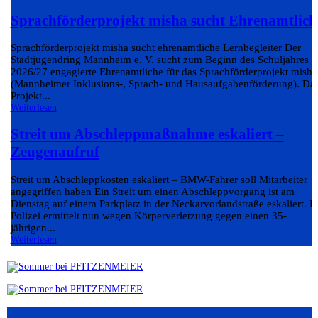
Sprachförderprojekt misha sucht Ehrenamtlich
Sprachförderprojekt misha sucht ehrenamtliche Lernbegleiter Der
Stadtjugendring Mannheim e. V. sucht zum Beginn des Schuljahres
2026/27 engagierte Ehrenamtliche für das Sprachförderprojekt misha
(Mannheimer Inklusions-, Sprach- und Hausaufgabenförderung). Da
Projekt...
Weiterlesen
Streit um Abschleppmaßnahme eskaliert –
Zeugenaufruf
Streit um Abschleppkosten eskaliert – BMW-Fahrer soll Mitarbeiter
angegriffen haben Ein Streit um einen Abschleppvorgang ist am
Dienstag auf einem Parkplatz in der Neckarvorlandstraße eskaliert. D
Polizei ermittelt nun wegen Körperverletzung gegen einen 35-
jährigen...
Weiterlesen