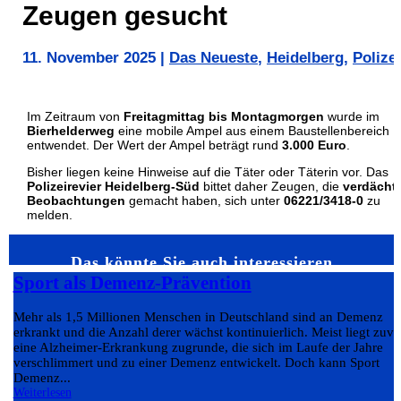
Zeugen gesucht
11. November 2025
|
Das Neueste
,
Heidelberg
,
Polizei
Im Zeitraum von
Freitagmittag bis Montagmorgen
wurde im
Bierhelderweg
eine mobile Ampel aus einem Baustellenbereich
entwendet. Der Wert der Ampel beträgt rund
3.000 Euro
.
Bisher liegen keine Hinweise auf die Täter oder Täterin vor. Das
Polizeirevier Heidelberg-Süd
bittet daher Zeugen, die
verdächt
Beobachtungen
gemacht haben, sich unter
06221/3418-0
zu
melden.
Das könnte Sie auch interessieren…
Sport als Demenz-Prävention
Mehr als 1,5 Millionen Menschen in Deutschland sind an Demenz
erkrankt und die Anzahl derer wächst kontinuierlich. Meist liegt zuvo
eine Alzheimer-Erkrankung zugrunde, die sich im Laufe der Jahre
verschlimmert und zu einer Demenz entwickelt. Doch kann Sport
Demenz...
Weiterlesen