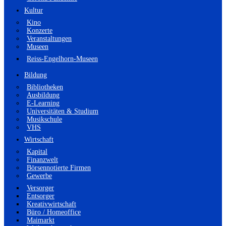
Kultur
Kino
Konzerte
Veranstaltungen
Museen
Reiss-Engelhorn-Museen
Bildung
Bibliotheken
Ausbildung
E-Learning
Universitäten & Studium
Musikschule
VHS
Wirtschaft
Kapital
Finanzwelt
Börsennotierte Firmen
Gewerbe
Versorger
Entsorger
Kreativwirtschaft
Büro / Homeoffice
Maimarkt