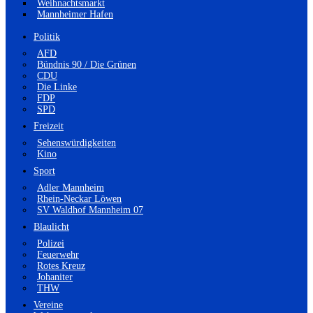
Weihnachtsmarkt
Mannheimer Hafen
Politik
AFD
Bündnis 90 / Die Grünen
CDU
Die Linke
FDP
SPD
Freizeit
Sehenswürdigkeiten
Kino
Sport
Adler Mannheim
Rhein-Neckar Löwen
SV Waldhof Mannheim 07
Blaulicht
Polizei
Feuerwehr
Rotes Kreuz
Johaniter
THW
Vereine