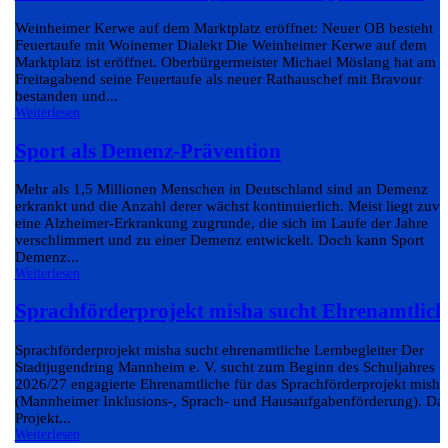
Weinheimer Kerwe auf dem Marktplatz eröffnet: Neuer OB besteht
Feuertaufe mit Woinemer Dialekt Die Weinheimer Kerwe auf dem
Marktplatz ist eröffnet. Oberbürgermeister Michael Möslang hat am
Freitagabend seine Feuertaufe als neuer Rathauschef mit Bravour
bestanden und...
Weiterlesen
Sport als Demenz-Prävention
Mehr als 1,5 Millionen Menschen in Deutschland sind an Demenz
erkrankt und die Anzahl derer wächst kontinuierlich. Meist liegt zuvo
eine Alzheimer-Erkrankung zugrunde, die sich im Laufe der Jahre
verschlimmert und zu einer Demenz entwickelt. Doch kann Sport
Demenz...
Weiterlesen
Sprachförderprojekt misha sucht Ehrenamtlich
Sprachförderprojekt misha sucht ehrenamtliche Lernbegleiter Der
Stadtjugendring Mannheim e. V. sucht zum Beginn des Schuljahres
2026/27 engagierte Ehrenamtliche für das Sprachförderprojekt misha
(Mannheimer Inklusions-, Sprach- und Hausaufgabenförderung). Da
Projekt...
Weiterlesen