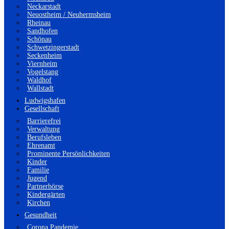
Neckarstadt
Neuostheim / Neuhermsheim
Rheinau
Sandhofen
Schönau
Schwetzingerstadt
Seckenheim
Viernheim
Vogelstang
Waldhof
Wallstadt
Ludwigshafen
Gesellschaft
Barrierefrei
Verwaltung
Berufsleben
Ehrenamt
Prominente Persönlichkeiten
Kinder
Familie
Jugend
Partnerbörse
Kindergärten
Kirchen
Gesundheit
Corona Pandemie