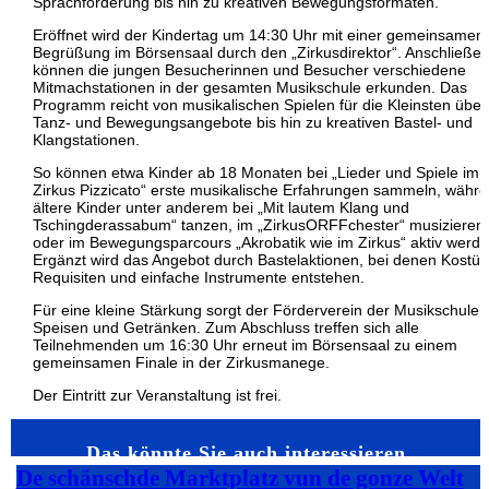
Sprachförderung bis hin zu kreativen Bewegungsformaten.
Eröffnet wird der Kindertag um 14:30 Uhr mit einer gemeinsamen
Begrüßung im Börsensaal durch den „Zirkusdirektor“. Anschließe
können die jungen Besucherinnen und Besucher verschiedene
Mitmachstationen in der gesamten Musikschule erkunden. Das
Programm reicht von musikalischen Spielen für die Kleinsten über
Tanz- und Bewegungsangebote bis hin zu kreativen Bastel- und
Klangstationen.
So können etwa Kinder ab 18 Monaten bei „Lieder und Spiele im
Zirkus Pizzicato“ erste musikalische Erfahrungen sammeln, währ
ältere Kinder unter anderem bei „Mit lautem Klang und
Tschingderassabum“ tanzen, im „ZirkusORFFchester“ musizieren
oder im Bewegungsparcours „Akrobatik wie im Zirkus“ aktiv werde
Ergänzt wird das Angebot durch Bastelaktionen, bei denen Kostü
Requisiten und einfache Instrumente entstehen.
Für eine kleine Stärkung sorgt der Förderverein der Musikschule 
Speisen und Getränken. Zum Abschluss treffen sich alle
Teilnehmenden um 16:30 Uhr erneut im Börsensaal zu einem
gemeinsamen Finale in der Zirkusmanege.
Der Eintritt zur Veranstaltung ist frei.
Das könnte Sie auch interessieren…
De schänschde Marktplatz vun de gonze Welt