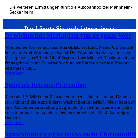
Die weiteren Ermittlungen führt die Autobahnpolizei Mannheim-
Seckenheim.
Das könnte Sie auch interessieren…
De schänschde Marktplatz vun de gonze Welt
Weinheimer Kerwe auf dem Marktplatz eröffnet: Neuer OB besteht
Feuertaufe mit Woinemer Dialekt Die Weinheimer Kerwe auf dem
Marktplatz ist eröffnet. Oberbürgermeister Michael Möslang hat am
Freitagabend seine Feuertaufe als neuer Rathauschef mit Bravour
bestanden und...
Weiterlesen
Sport als Demenz-Prävention
Mehr als 1,5 Millionen Menschen in Deutschland sind an Demenz
erkrankt und die Anzahl derer wächst kontinuierlich. Meist liegt zuvo
eine Alzheimer-Erkrankung zugrunde, die sich im Laufe der Jahre
verschlimmert und zu einer Demenz entwickelt. Doch kann Sport
Demenz...
Weiterlesen
Sprachförderprojekt misha sucht Ehrenamtlich