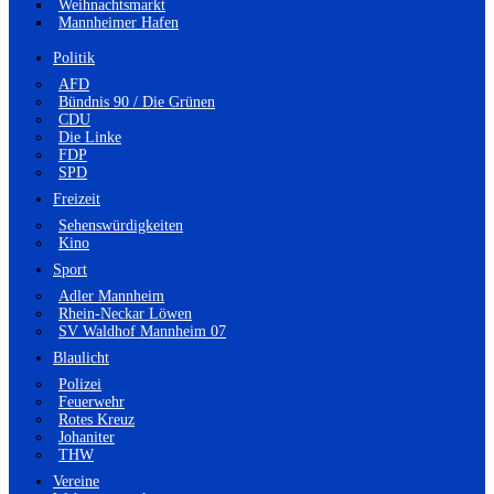
Weihnachtsmarkt
Mannheimer Hafen
Politik
AFD
Bündnis 90 / Die Grünen
CDU
Die Linke
FDP
SPD
Freizeit
Sehenswürdigkeiten
Kino
Sport
Adler Mannheim
Rhein-Neckar Löwen
SV Waldhof Mannheim 07
Blaulicht
Polizei
Feuerwehr
Rotes Kreuz
Johaniter
THW
Vereine