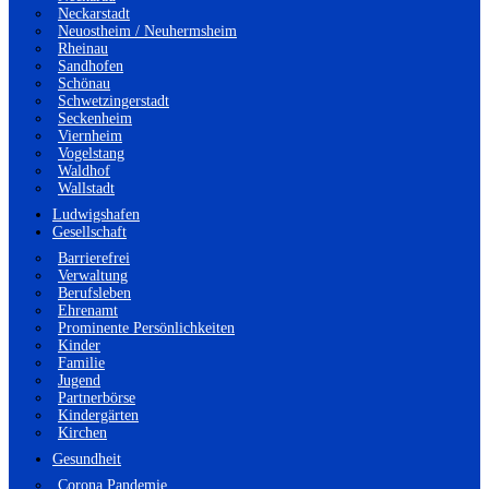
Neckarstadt
Neuostheim / Neuhermsheim
Rheinau
Sandhofen
Schönau
Schwetzingerstadt
Seckenheim
Viernheim
Vogelstang
Waldhof
Wallstadt
Ludwigshafen
Gesellschaft
Barrierefrei
Verwaltung
Berufsleben
Ehrenamt
Prominente Persönlichkeiten
Kinder
Familie
Jugend
Partnerbörse
Kindergärten
Kirchen
Gesundheit
Corona Pandemie