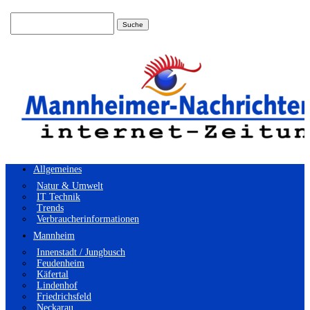
Suchen
nach:
Allgemeines
Natur & Umwelt
IT Technik
Trends
Verbraucherinformationen
Mannheim
Innenstadt / Jungbusch
Feudenheim
Käfertal
Lindenhof
Friedrichsfeld
Neckarau