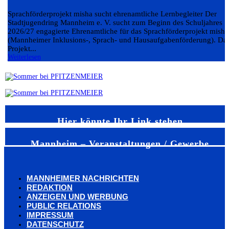
Sprachförderprojekt misha sucht ehrenamtliche Lernbegleiter Der
Stadtjugendring Mannheim e. V. sucht zum Beginn des Schuljahres
2026/27 engagierte Ehrenamtliche für das Sprachförderprojekt misha
(Mannheimer Inklusions-, Sprach- und Hausaufgabenförderung). Da
Projekt...
Weiterlesen
Hier könnte Ihr Link stehen
Mannheim – Veranstaltungen / Gewerbe
MANNHEIMER NACHRICHTEN
REDAKTION
ANZEIGEN UND WERBUNG
PUBLIC RELATIONS
IMPRESSUM
DATENSCHUTZ