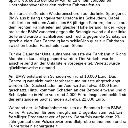
Spur blieb, setzte der BMW-Fahrer zu einem verbotenen
Überholmanöver über den rechten Fahrstreifen an.
Beim anschließenden Wiedereinscheren auf die linke Spur geriet 
BMW aus bislang ungeklärter Ursache ins Schleudern. Dabei
kollidierte er mit dem Audi eines 68-jährigen Fahrers, der sich auf
dem rechten Fahrstreifen auf gleicher Höhe befand. In der Folge
prallte der BMW zunächst gegen die Betongleitwand auf der linke
Seite und wurde anschließend nach rechts gegen die Schutzplan
geschleudert. Das Fahrzeug kam schließlich quer zur Fahrbahn
zwischen beiden Fahrstreifen zum Stehen.
Für die Dauer der Unfallaufnahme musste die Fahrbahn in Richtu
Mannheim kurzzeitig gesperrt werden. Der Verkehr wurde
anschließend an der Unfallstelle vorbeigeleitet. Verletzt wurde
glücklicherweise niemand.
Am BMW entstand ein Schaden von rund 10.000 Euro. Das
Fahrzeug war nicht mehr fahrbereit und musste abgeschleppt
werden. Der Sachschaden am Audi wird auf etwa 8.000 Euro
geschätzt. Hinzu kommen Schäden an der Betongleitwand und de
Schutzplanke in Höhe von rund 4.000 Euro. Insgesamt beläuft sic
der entstandene Sachschaden auf etwa 22.000 Euro.
Während der Unfallaufnahme stellten die Beamten beim BMW-
Fahrer Anzeichen für einen möglichen Drogenkonsum fest. Ein
freiwilliger Drogentest verlief positiv. Daraufhin wurde dem 23-
Jährigen auf dem Polizeirevier eine Blutprobe entnommen und se
Führerschein sichergestellt.