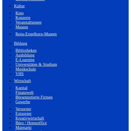
Kultur
Kino
Konzerte
Veranstaltungen
Museen
Reiss-Engelhorn-Museen
Bildung
Bibliotheken
Ausbildung
E-Learning
Universitäten & Studium
Musikschule
VHS
Wirtschaft
Kapital
Finanzwelt
Börsennotierte Firmen
Gewerbe
Versorger
Entsorger
Kreativwirtschaft
Büro / Homeoffice
Maimarkt