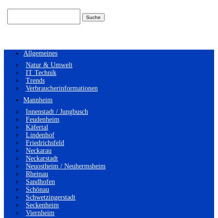
Suchen
nach:
Allgemeines
Natur & Umwelt
IT Technik
Trends
Verbraucherinformationen
Mannheim
Innenstadt / Jungbusch
Feudenheim
Käfertal
Lindenhof
Friedrichsfeld
Neckarau
Neckarstadt
Neuostheim / Neuhermsheim
Rheinau
Sandhofen
Schönau
Schwetzingerstadt
Seckenheim
Viernheim