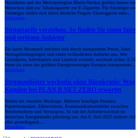
Mannheim und der Metropolregion Rhein-Neckar greifen immer meh
Menschen statt zur Tabakzigarette zur E-Zigarette. Für Einsteiger und
Umsteiger stellen sich dabei ähnliche Fragen: Einweggerät oder...
Weiterlesen
Stromtarife verstehen: So finden Sie einen faire
und seriösen Anbieter
Ein fairer Stromtarif zeichnet sich durch transparente Preise, klare
Vertragsbedingungen und einen verlässlichen Anbieter aus. Wer
Grundpreis, Arbeitspreis und Laufzeit versteht, wechselt sicher. E.ON
bietet als einer der größten Energieversorger Europas transparente...
Weiterlesen
Stromanbieter wechseln ohne Bürokratie: Was
Kunden bei PLAN B NET ZERO erwartet
Sieben bis vierzehn Werktage. Mehrere beteiligte Parteien.
Papierformulare, Zählerstände, Kommunikationsfehler zwischen
Netzbetreibern und Versorgern. So sah der Anbieterwechsel im
deutschen Energiemarkt jahrelang aus. Am 6. Juni 2025 änderte sich
alles grundlegend....
Weiterlesen