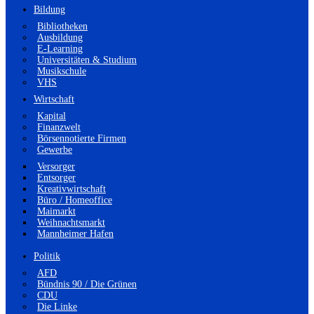
Bildung
Bibliotheken
Ausbildung
E-Learning
Universitäten & Studium
Musikschule
VHS
Wirtschaft
Kapital
Finanzwelt
Börsennotierte Firmen
Gewerbe
Versorger
Entsorger
Kreativwirtschaft
Büro / Homeoffice
Maimarkt
Weihnachtsmarkt
Mannheimer Hafen
Politik
AFD
Bündnis 90 / Die Grünen
CDU
Die Linke