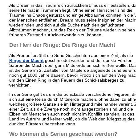
Als Dream in das Traumreich zurückkehrt, muss er feststellen, da
seine Heimat in Trümmern liegt. Ohne einen Herrscher sind die
Träume ins Chaos gestürzt und einige Albträume konnten in die W
der Menschen entfliehen. Dream muss seine Insignien der Macht
wiederfinden und sich auf die Suche nach den geflüchteten
Albträumen machen, um das Reich der Träume wieder in seinen
früheren Zustand zurückverwandeln zu können.
Der Herr der Ringe: Die Ringe der Macht
Als Prequel erzählt die Serie Geschichten aus einer Zeit, als die
Ringe der Macht
geschmiedet wurden und der dunkle Fürsten
Sauron die Macht über ganz Mittelerde an sich reißen wollte. Dab
ist die Serie im 2. Zeitalter von Mittelerde angesiedelt und es wird
noch gut 1000 Jahre dauern, bevor Frodo sich auf den Weg mach
um den Einen Ring in den Feuern des Schicksalsberges zu
vernichten.
In der Serie geht es um die Schicksale verschiedener Figuren, die
sich auf eine Reise durch Mittelerde machen, ohne dabei zu ahne
welches größere Ganze sie im Hintergrund miteinander vereint. Z
einer Zeit, als die Zwerge noch nicht ausgestorben sind und die
Elben mit Menschen auch noch nicht im Konflikt standen, ist das
Land im Aufruhr und keiner weiß, ob die Welt den Kriegszug des
dunklen Fürsten überstehen kann.
Wo können die Serien geschaut werden?