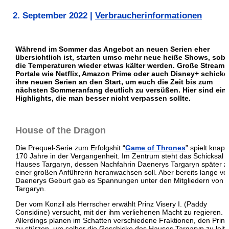
2. September 2022
|
Verbraucherinformationen
Während im Sommer das Angebot an neuen Serien eher
übersichtlich ist, starten umso mehr neue heiße Shows, soba
die Temperaturen wieder etwas kälter werden. Große Streami
Portale wie Netflix, Amazon Prime oder auch Disney+ schicke
ihre neuen Serien an den Start, um euch die Zeit bis zum
nächsten Sommeranfang deutlich zu versüßen. Hier sind ein
Highlights, die man besser nicht verpassen sollte.
House of the Dragon
Die Prequel-Serie zum Erfolgshit “
Game of Thrones
” spielt knapp
170 Jahre in der Vergangenheit. Im Zentrum steht das Schicksal 
Hauses Targaryn, dessen Nachfahrin Daenerys Targaryn später z
einer großen Anführerin heranwachsen soll. Aber bereits lange vo
Daenerys Geburt gab es Spannungen unter den Mitgliedern von
Targaryn.
Der vom Konzil als Herrscher erwählt Prinz Visery I. (Paddy
Considine) versucht, mit der ihm verliehenen Macht zu regieren.
Allerdings planen im Schatten verschiedene Fraktionen, den Prin
zu stürzen, um selber die Geschicke des Hauses Targaryn zu leite