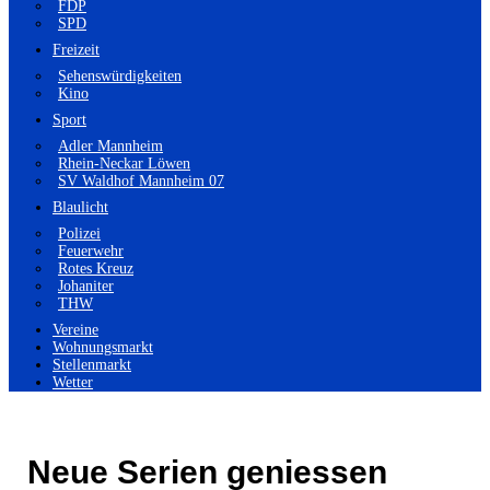
FDP
SPD
Freizeit
Sehenswürdigkeiten
Kino
Sport
Adler Mannheim
Rhein-Neckar Löwen
SV Waldhof Mannheim 07
Blaulicht
Polizei
Feuerwehr
Rotes Kreuz
Johaniter
THW
Vereine
Wohnungsmarkt
Stellenmarkt
Wetter
Neue Serien geniessen