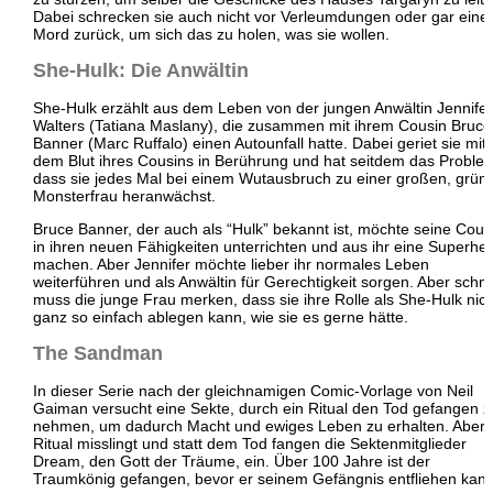
Dabei schrecken sie auch nicht vor Verleumdungen oder gar ein
Mord zurück, um sich das zu holen, was sie wollen.
She-Hulk: Die Anwältin
She-Hulk erzählt aus dem Leben von der jungen Anwältin Jennifer
Walters (Tatiana Maslany), die zusammen mit ihrem Cousin Bruce
Banner (Marc Ruffalo) einen Autounfall hatte. Dabei geriet sie mit
dem Blut ihres Cousins in Berührung und hat seitdem das Proble
dass sie jedes Mal bei einem Wutausbruch zu einer großen, grün
Monsterfrau heranwächst.
Bruce Banner, der auch als “Hulk” bekannt ist, möchte seine Cous
in ihren neuen Fähigkeiten unterrichten und aus ihr eine Superhel
machen. Aber Jennifer möchte lieber ihr normales Leben
weiterführen und als Anwältin für Gerechtigkeit sorgen. Aber schne
muss die junge Frau merken, dass sie ihre Rolle als She-Hulk nich
ganz so einfach ablegen kann, wie sie es gerne hätte.
The Sandman
In dieser Serie nach der gleichnamigen Comic-Vorlage von Neil
Gaiman versucht eine Sekte, durch ein Ritual den Tod gefangen z
nehmen, um dadurch Macht und ewiges Leben zu erhalten. Aber 
Ritual misslingt und statt dem Tod fangen die Sektenmitglieder
Dream, den Gott der Träume, ein. Über 100 Jahre ist der
Traumkönig gefangen, bevor er seinem Gefängnis entfliehen kann