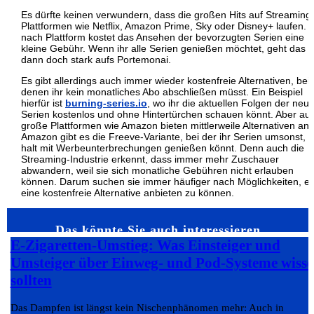
Es dürfte keinen verwundern, dass die großen Hits auf Streaming
Plattformen wie Netflix, Amazon Prime, Sky oder Disney+ laufen. 
nach Plattform kostet das Ansehen der bevorzugten Serien eine
kleine Gebühr. Wenn ihr alle Serien genießen möchtet, geht das 
dann doch stark aufs Portemonai.
Es gibt allerdings auch immer wieder kostenfreie Alternativen, bei
denen ihr kein monatliches Abo abschließen müsst. Ein Beispiel
hierfür ist
burning-series.io
, wo ihr die aktuellen Folgen der neu
Serien kostenlos und ohne Hintertürchen schauen könnt. Aber au
große Plattformen wie Amazon bieten mittlerweile Alternativen an.
Amazon gibt es die Freeve-Variante, bei der ihr Serien umsonst, 
halt mit Werbeunterbrechungen genießen könnt. Denn auch die
Streaming-Industrie erkennt, dass immer mehr Zuschauer
abwandern, weil sie sich monatliche Gebühren nicht erlauben
können. Darum suchen sie immer häufiger nach Möglichkeiten, e
eine kostenfreie Alternative anbieten zu können.
Das könnte Sie auch interessieren…
E-Zigaretten-Umstieg: Was Einsteiger und
Umsteiger über Einweg- und Pod-Systeme wiss
sollten
Das Dampfen ist längst kein Nischenphänomen mehr: Auch in