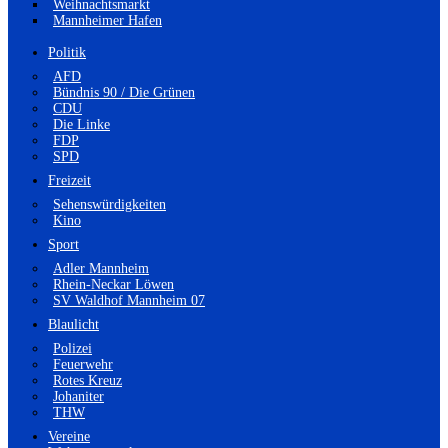
Weihnachtsmarkt
Mannheimer Hafen
Politik
AFD
Bündnis 90 / Die Grünen
CDU
Die Linke
FDP
SPD
Freizeit
Sehenswürdigkeiten
Kino
Sport
Adler Mannheim
Rhein-Neckar Löwen
SV Waldhof Mannheim 07
Blaulicht
Polizei
Feuerwehr
Rotes Kreuz
Johaniter
THW
Vereine