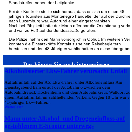
Standstreifen neben der Leitplanke.
Bei der Kontrolle stellte sich heraus, dass es sich um einen 48-
jährigen Touristen aus Montenegro handelte, der auf der Durchrei
nach Luxemburg war. Aufgrund einer eingeschränkten
Nachtsehfähigkeit hatte der Mann offenbar die Orientierung verlo
und war zu Fuß auf die Bundesstraße geraten.
Die Polizei nahm den Mann vorsorglich in Obhut. Im weiteren Verl
konnten die Einsatzkräfte Kontakt zu seinen Reisebegleitern
herstellen und den 48-Jährigen wohlbehalten an diese übergeben
Das könnte Sie auch interessieren…
Alkoholisierter Lkw-Fahrer verursacht Unfall
Auffahrunfall auf der A6: Lkw-Fahrer unter Alkoholeinfluss Am
Dienstagabend kam es auf der Autobahn 6 zwischen dem
Autobahndreieck Hockenheim und dem Autobahnkreuz Walldorf zu
einem Auffahrunfall im zähfließenden Verkehr. Gegen 18 Uhr war ei
41-jähriger Lkw-Fahrer...
Weiterlesen
Mann unter Alkohol- und Drogeneinfluss auf
gestohlenem E-Scooter unterwegs