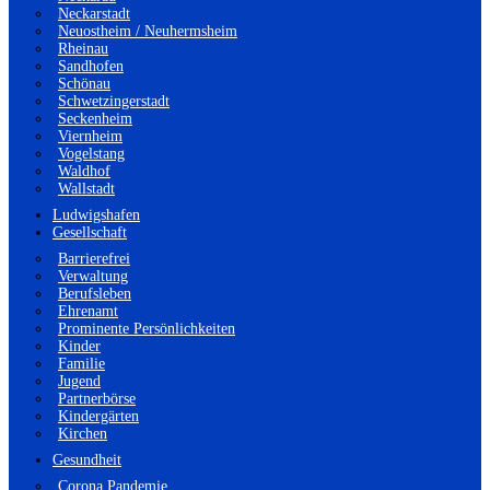
Neckarstadt
Neuostheim / Neuhermsheim
Rheinau
Sandhofen
Schönau
Schwetzingerstadt
Seckenheim
Viernheim
Vogelstang
Waldhof
Wallstadt
Ludwigshafen
Gesellschaft
Barrierefrei
Verwaltung
Berufsleben
Ehrenamt
Prominente Persönlichkeiten
Kinder
Familie
Jugend
Partnerbörse
Kindergärten
Kirchen
Gesundheit
Corona Pandemie