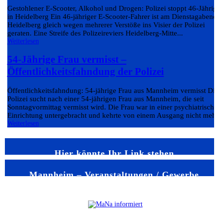
Gestohlener E-Scooter, Alkohol und Drogen: Polizei stoppt 46-Jährig
in Heidelberg Ein 46-jähriger E-Scooter-Fahrer ist am Dienstagabend
Heidelberg gleich wegen mehrerer Verstöße ins Visier der Polizei
geraten. Eine Streife des Polizeireviers Heidelberg-Mitte...
Weiterlesen
54-Jährige Frau vermisst –
Öffentlichkeitsfahndung der Polizei
Öffentlichkeitsfahndung: 54-jährige Frau aus Mannheim vermisst Di
Polizei sucht nach einer 54-jährigen Frau aus Mannheim, die seit
Sonntagvormittag vermisst wird. Die Frau war in einer psychiatrisch
Einrichtung untergebracht und kehrte von einem Ausgang nicht mehr.
Weiterlesen
Hier könnte Ihr Link stehen
Mannheim – Veranstaltungen / Gewerbe