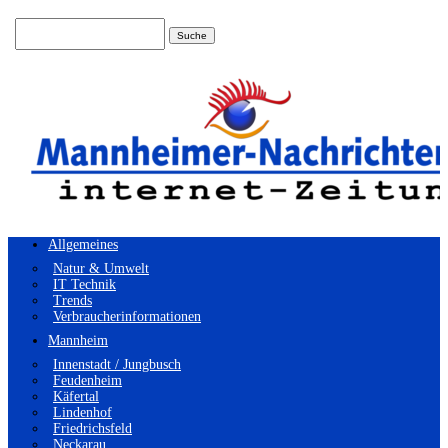
Suchen
nach:
Allgemeines
Natur & Umwelt
IT Technik
Trends
Verbraucherinformationen
Mannheim
Innenstadt / Jungbusch
Feudenheim
Käfertal
Lindenhof
Friedrichsfeld
Neckarau