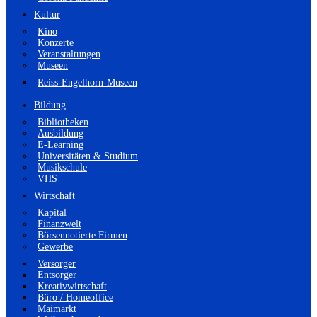
Kultur
Kino
Konzerte
Veranstaltungen
Museen
Reiss-Engelhorn-Museen
Bildung
Bibliotheken
Ausbildung
E-Learning
Universitäten & Studium
Musikschule
VHS
Wirtschaft
Kapital
Finanzwelt
Börsennotierte Firmen
Gewerbe
Versorger
Entsorger
Kreativwirtschaft
Büro / Homeoffice
Maimarkt