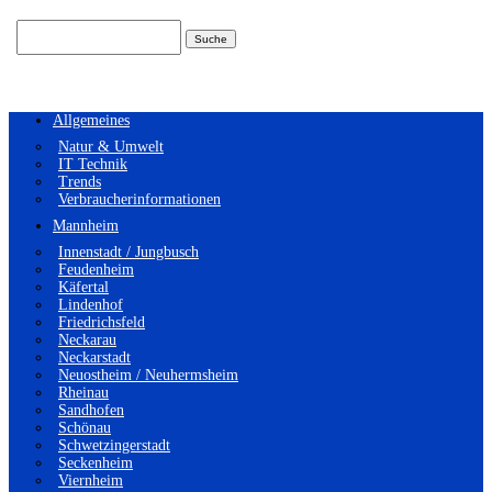
Suchen
nach:
Allgemeines
Natur & Umwelt
IT Technik
Trends
Verbraucherinformationen
Mannheim
Innenstadt / Jungbusch
Feudenheim
Käfertal
Lindenhof
Friedrichsfeld
Neckarau
Neckarstadt
Neuostheim / Neuhermsheim
Rheinau
Sandhofen
Schönau
Schwetzingerstadt
Seckenheim
Viernheim