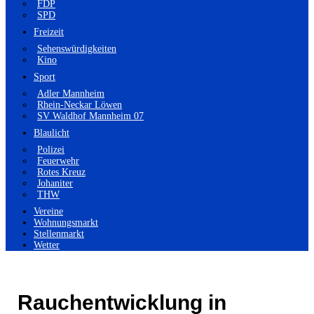
FDP
SPD
Freizeit
Sehenswürdigkeiten
Kino
Sport
Adler Mannheim
Rhein-Neckar Löwen
SV Waldhof Mannheim 07
Blaulicht
Polizei
Feuerwehr
Rotes Kreuz
Johaniter
THW
Vereine
Wohnungsmarkt
Stellenmarkt
Wetter
Rauchentwicklung in