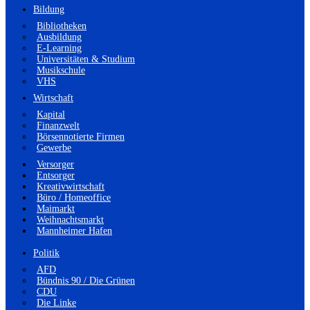
Bildung
Bibliotheken
Ausbildung
E-Learning
Universitäten & Studium
Musikschule
VHS
Wirtschaft
Kapital
Finanzwelt
Börsennotierte Firmen
Gewerbe
Versorger
Entsorger
Kreativwirtschaft
Büro / Homeoffice
Maimarkt
Weihnachtsmarkt
Mannheimer Hafen
Politik
AFD
Bündnis 90 / Die Grünen
CDU
Die Linke