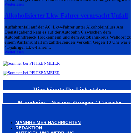
Weiterlesen
Alkoholisierter Lkw-Fahrer verursacht Unfall
Auffahrunfall auf der A6: Lkw-Fahrer unter Alkoholeinfluss Am
Dienstagabend kam es auf der Autobahn 6 zwischen dem
Autobahndreieck Hockenheim und dem Autobahnkreuz Walldorf zu
einem Auffahrunfall im zähfließenden Verkehr. Gegen 18 Uhr war ei
41-jähriger Lkw-Fahrer...
Weiterlesen
Hier könnte Ihr Link stehen
Mannheim – Veranstaltungen / Gewerbe
MANNHEIMER NACHRICHTEN
REDAKTION