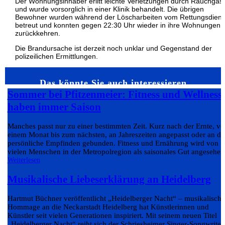
Der Wohnungsinhaber erlitt leichte Verletzungen durch Rauchgas
und wurde vorsorglich in einer Klinik behandelt. Die übrigen
Bewohner wurden während der Löscharbeiten vom Rettungsdiens
betreut und konnten gegen 22:30 Uhr wieder in ihre Wohnungen
zurückkehren.
Die Brandursache ist derzeit noch unklar und Gegenstand der
polizeilichen Ermittlungen.
Das könnte Sie auch interessieren…
Sommer bei Pfitzenmeier: Fitness und Wellness
haben immer Saison
Manches passt nur zu einer bestimmten Zeit. Kurz nach der Ernte, v
einem Monat bis zum nächsten, an Jahreszeiten angepasst oder an da
persönliche Empfinden gebunden. Fitness und Ernährung wird von
vielen Menschen in der Metropolregion als saisonales Gut angesehen.
Weiterlesen
Musikalische Liebeserklärung an Heidelberg
Hartmut Büchner veröffentlicht „Heidelberger Nacht“ – musikalische
Hommage an die Neckarstadt Heidelberg hat Künstlerinnen und
Künstler seit vielen Generationen inspiriert. Mit seinem neuen Titel
„Heidelberger Nacht“ reiht sich der Schriesheimer Singer-Songwriter.