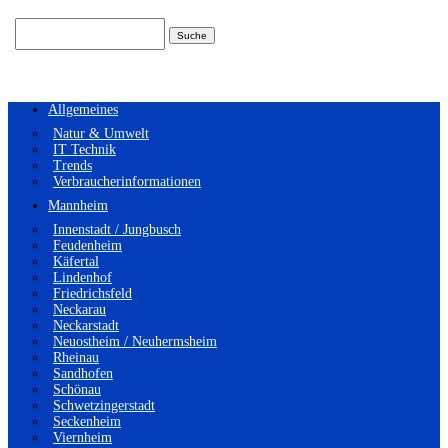
Suchen
nach:
Allgemeines
Natur & Umwelt
IT Technik
Trends
Verbraucherinformationen
Mannheim
Innenstadt / Jungbusch
Feudenheim
Käfertal
Lindenhof
Friedrichsfeld
Neckarau
Neckarstadt
Neuostheim / Neuhermsheim
Rheinau
Sandhofen
Schönau
Schwetzingerstadt
Seckenheim
Viernheim