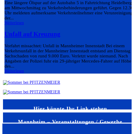
Eine längere Ölspur auf der Autobahn 5 in Fahrtrichtung Heidelberg 
am Mittwochmittag zu Verkehrsbehinderungen geführt. Gegen 12.30
Uhr meldeten aufmerksame Verkehrsteilnehmer eine Verunreinigung
der...
Weiterlesen
Unfall auf Kreuzung
Vorfahrt missachtet: Unfall in Mannheimer Innenstadt Bei einem
Verkehrsunfall in der Mannheimer Innenstadt entstand am Dienstag e
Sachschaden von rund 9.000 Euro. Verletzt wurde niemand. Nach
Angaben der Polizei fuhr ein 29-jähriger Mercedes-Fahrer auf Höhe
des...
Weiterlesen
Hier könnte Ihr Link stehen
Mannheim – Veranstaltungen / Gewerbe