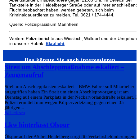
Abendstunden, insbesondere gegen 22.00 Uhr, im Bereich der
Tankstelle in der Heidelberger Straße oder auf ihrer anschließen
Flucht beobachtet haben, werden gebeten, sich beim
Kriminaldauerdienst zu melden, Tel. 0621 / 174-4444.
Quelle: Polizeipräsidium Mannheim
Weitere Polizeiberichte aus Wiesloch, Walldorf und der Umgebun
in unserer Rubrik:
Blaulicht
Das könnte Sie auch interessieren…
Streit um Abschleppmaßnahme eskaliert –
Zeugenaufruf
Streit um Abschleppkosten eskaliert – BMW-Fahrer soll Mitarbeiter
angegriffen haben Ein Streit um einen Abschleppvorgang ist am
Dienstag auf einem Parkplatz in der Neckarvorlandstraße eskaliert. D
Polizei ermittelt nun wegen Körperverletzung gegen einen 35-
jährigen...
Weiterlesen
Lkw hinterlässt Ölspur
Ölspur auf der A5 bei Heidelberg sorgt für Verkehrsbehinderungen