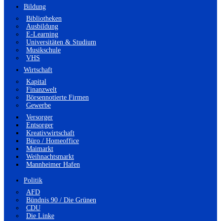
Bildung
Bibliotheken
Ausbildung
E-Learning
Universitäten & Studium
Musikschule
VHS
Wirtschaft
Kapital
Finanzwelt
Börsennotierte Firmen
Gewerbe
Versorger
Entsorger
Kreativwirtschaft
Büro / Homeoffice
Maimarkt
Weihnachtsmarkt
Mannheimer Hafen
Politik
AFD
Bündnis 90 / Die Grünen
CDU
Die Linke