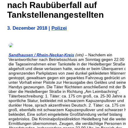
nach Raubüberfall auf
Tankstellenangestellten
3. Dezember 2018
|
Polizei
Sandhausen / Rhein-Neckar-Kreis
(ots)
– Nachdem ein
Verantwortlicher nach Betriebsschluss am Sonntag gegen 22.00 
die Tageseinnahmen einer Tankstelle in der Heidelberger Straße
abgeholt und diese verlassen hatte, wurde er beim Überqueren d
angrenzenden Parkplatzes von zwei dunkel gekleideten Männern
gestoppt, gewaltsam gegen ein geparktes Fahrzeug gedrückt und
unter Vorhalt einer Pistole zur Herausgabe des Geldes und seines
Handys gezwungen. Die Täter flüchteten anschließend mit der Be
über die Heidelberger Straße in Richtung „Am Leimbachring“.
Täterbeschreibung: 1. Täter: ca. 175 cm groß, ca. 25-30 Jahre alt
sportliche Statur, bekleidet mit schwarzem Kapuzenpullover und
dunkler Hose, sprach akzentfreies Deutsch. 2. Täter: ca. 175 cm
groß, ebenfalls mit schwarzem Kapuzenpullover und schwarzer H
bekleidet, Eine sofort eingeleitete Großfahndung verlief bislang
ergebnislos. Die Kriminalpolizeidirektion Heidelberg hat die weiter
Ermittlungen übernommen. Zeugen, die verdächtige Personen in