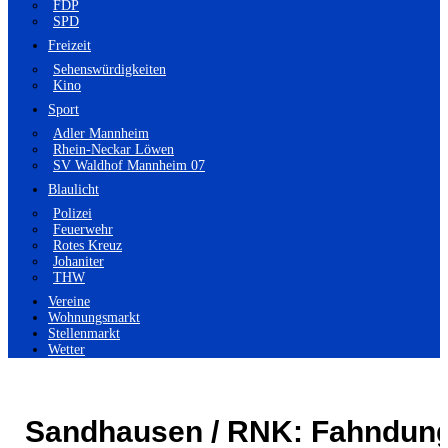
FDP
SPD
Freizeit
Sehenswürdigkeiten
Kino
Sport
Adler Mannheim
Rhein-Neckar Löwen
SV Waldhof Mannheim 07
Blaulicht
Polizei
Feuerwehr
Rotes Kreuz
Johaniter
THW
Vereine
Wohnungsmarkt
Stellenmarkt
Wetter
Sandhausen / RNK: Fahndun