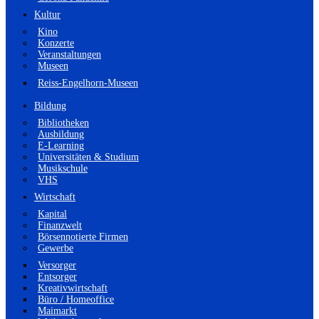
Kultur
Kino
Konzerte
Veranstaltungen
Museen
Reiss-Engelhorn-Museen
Bildung
Bibliotheken
Ausbildung
E-Learning
Universitäten & Studium
Musikschule
VHS
Wirtschaft
Kapital
Finanzwelt
Börsennotierte Firmen
Gewerbe
Versorger
Entsorger
Kreativwirtschaft
Büro / Homeoffice
Maimarkt