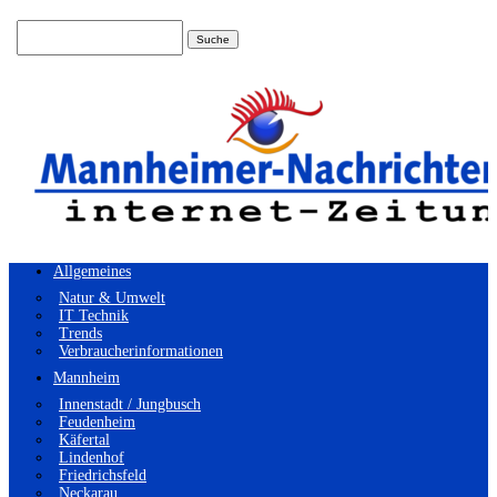
Suchen
nach:
Allgemeines
Natur & Umwelt
IT Technik
Trends
Verbraucherinformationen
Mannheim
Innenstadt / Jungbusch
Feudenheim
Käfertal
Lindenhof
Friedrichsfeld
Neckarau