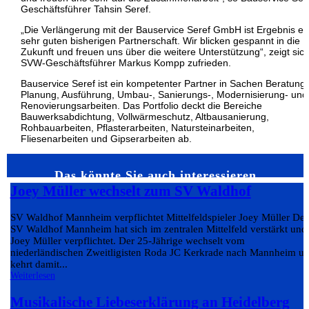
Geschäftsführer Tahsin Seref.
„Die Verlängerung mit der Bauservice Seref GmbH ist Ergebnis ei
sehr guten bisherigen Partnerschaft. Wir blicken gespannt in die
Zukunft und freuen uns über die weitere Unterstützung“, zeigt sic
SVW-Geschäftsführer Markus Kompp zufrieden.
Bauservice Seref ist ein kompetenter Partner in Sachen Beratung,
Planung, Ausführung, Umbau-, Sanierungs-, Modernisierung- und
Renovierungsarbeiten. Das Portfolio deckt die Bereiche
Bauwerksabdichtung, Vollwärmeschutz, Altbausanierung,
Rohbauarbeiten, Pflasterarbeiten, Natursteinarbeiten,
Fliesenarbeiten und Gipserarbeiten ab.
Das könnte Sie auch interessieren…
Joey Müller wechselt zum SV Waldhof
SV Waldhof Mannheim verpflichtet Mittelfeldspieler Joey Müller Der
SV Waldhof Mannheim hat sich im zentralen Mittelfeld verstärkt und
Joey Müller verpflichtet. Der 25-Jährige wechselt vom
niederländischen Zweitligisten Roda JC Kerkrade nach Mannheim u
kehrt damit...
Weiterlesen
Musikalische Liebeserklärung an Heidelberg