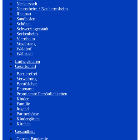
Neckarstadt
Neuostheim / Neuhermsheim
Rheinau
Sandhofen
Schönau
Schwetzingerstadt
Seckenheim
Viernheim
Vogelstang
Waldhof
Wallstadt
Ludwigshafen
Gesellschaft
Barrierefrei
Verwaltung
Berufsleben
Ehrenamt
Prominente Persönlichkeiten
Kinder
Familie
Jugend
Partnerbörse
Kindergärten
Kirchen
Gesundheit
Corona Pandemie