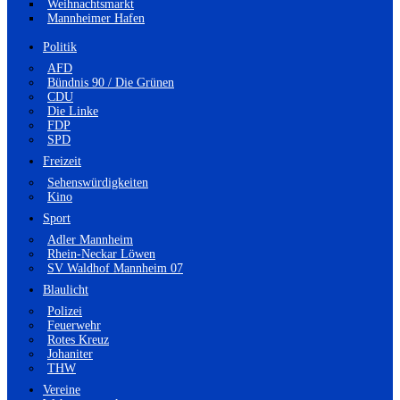
Weihnachtsmarkt
Mannheimer Hafen
Politik
AFD
Bündnis 90 / Die Grünen
CDU
Die Linke
FDP
SPD
Freizeit
Sehenswürdigkeiten
Kino
Sport
Adler Mannheim
Rhein-Neckar Löwen
SV Waldhof Mannheim 07
Blaulicht
Polizei
Feuerwehr
Rotes Kreuz
Johaniter
THW
Vereine