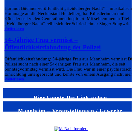
Hartmut Büchner veröffentlicht „Heidelberger Nacht“ – musikalische
Hommage an die Neckarstadt Heidelberg hat Künstlerinnen und
Künstler seit vielen Generationen inspiriert. Mit seinem neuen Titel
„Heidelberger Nacht“ reiht sich der Schriesheimer Singer-Songwriter.
Weiterlesen
54-Jährige Frau vermisst –
Öffentlichkeitsfahndung der Polizei
Öffentlichkeitsfahndung: 54-jährige Frau aus Mannheim vermisst Di
Polizei sucht nach einer 54-jährigen Frau aus Mannheim, die seit
Sonntagvormittag vermisst wird. Die Frau war in einer psychiatrisch
Einrichtung untergebracht und kehrte von einem Ausgang nicht mehr.
Weiterlesen
Hier könnte Ihr Link stehen
Mannheim – Veranstaltungen / Gewerbe