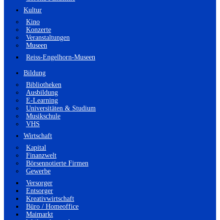
Kultur
Kino
Konzerte
Veranstaltungen
Museen
Reiss-Engelhorn-Museen
Bildung
Bibliotheken
Ausbildung
E-Learning
Universitäten & Studium
Musikschule
VHS
Wirtschaft
Kapital
Finanzwelt
Börsennotierte Firmen
Gewerbe
Versorger
Entsorger
Kreativwirtschaft
Büro / Homeoffice
Maimarkt