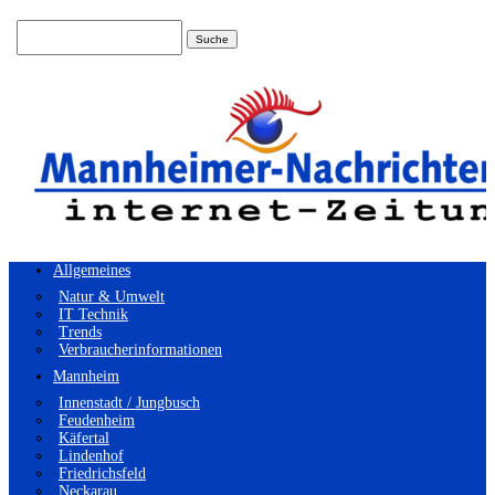
Suchen
nach:
Allgemeines
Natur & Umwelt
IT Technik
Trends
Verbraucherinformationen
Mannheim
Innenstadt / Jungbusch
Feudenheim
Käfertal
Lindenhof
Friedrichsfeld
Neckarau