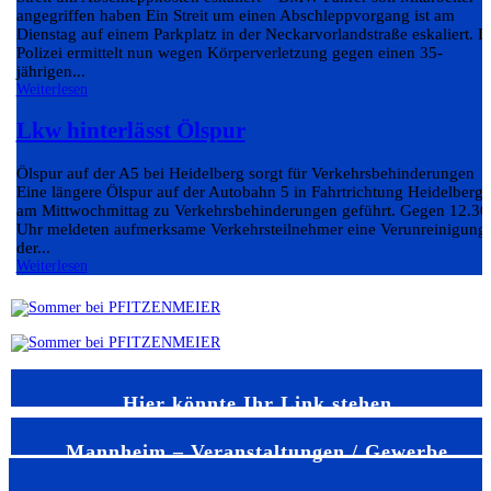
angegriffen haben Ein Streit um einen Abschleppvorgang ist am
Dienstag auf einem Parkplatz in der Neckarvorlandstraße eskaliert. D
Polizei ermittelt nun wegen Körperverletzung gegen einen 35-
jährigen...
Weiterlesen
Lkw hinterlässt Ölspur
Ölspur auf der A5 bei Heidelberg sorgt für Verkehrsbehinderungen
Eine längere Ölspur auf der Autobahn 5 in Fahrtrichtung Heidelberg 
am Mittwochmittag zu Verkehrsbehinderungen geführt. Gegen 12.30
Uhr meldeten aufmerksame Verkehrsteilnehmer eine Verunreinigung
der...
Weiterlesen
Hier könnte Ihr Link stehen
Mannheim – Veranstaltungen / Gewerbe