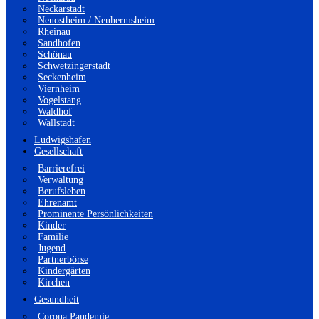
Neckarstadt
Neuostheim / Neuhermsheim
Rheinau
Sandhofen
Schönau
Schwetzingerstadt
Seckenheim
Viernheim
Vogelstang
Waldhof
Wallstadt
Ludwigshafen
Gesellschaft
Barrierefrei
Verwaltung
Berufsleben
Ehrenamt
Prominente Persönlichkeiten
Kinder
Familie
Jugend
Partnerbörse
Kindergärten
Kirchen
Gesundheit
Corona Pandemie