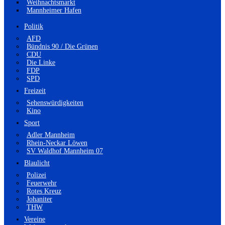
Weihnachtsmarkt
Mannheimer Hafen
Politik
AFD
Bündnis 90 / Die Grünen
CDU
Die Linke
FDP
SPD
Freizeit
Sehenswürdigkeiten
Kino
Sport
Adler Mannheim
Rhein-Neckar Löwen
SV Waldhof Mannheim 07
Blaulicht
Polizei
Feuerwehr
Rotes Kreuz
Johaniter
THW
Vereine