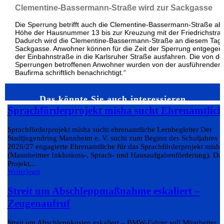
Clementine-Bassermann-Straße wird zur Sackgasse
Die Sperrung betrifft auch die Clementine-Bassermann-Straße ab
Höhe der Hausnummer 13 bis zur Kreuzung mit der Friedrichstra
Dadurch wird die Clementine-Bassermann-Straße an diesem Tag 
Sackgasse. Anwohner können für die Zeit der Sperrung entgegen
der Einbahnstraße in die Karlsruher Straße ausfahren. Die von d
Sperrungen betroffenen Anwohner wurden von der ausführenden
Baufirma schriftlich benachrichtigt.“
Das könnte Sie auch interessieren…
Sprachförderprojekt misha sucht Ehrenamtlich
Sprachförderprojekt misha sucht ehrenamtliche Lernbegleiter Der
Stadtjugendring Mannheim e. V. sucht zum Beginn des Schuljahres
2026/27 engagierte Ehrenamtliche für das Sprachförderprojekt misha
(Mannheimer Inklusions-, Sprach- und Hausaufgabenförderung). Da
Projekt...
Weiterlesen
Streit um Abschleppmaßnahme eskaliert –
Zeugenaufruf
Streit um Abschleppkosten eskaliert – BMW-Fahrer soll Mitarbeiter