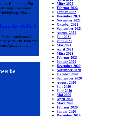
März 2022
en in Heidelberg Ein
Februar 2022
eich wegen mehrerer
Januar 2022
 Heidelberg-Mitte...
Dezember 2021
November 2021
Oktober 2021
dung der Polizei
September 2021
August 2021
Juli 2021
 Polizei sucht nach
Juni 2021
isst wird. Die Frau war
Mai 2021
einem Ausgang nicht
April 2021
März 2021
Februar 2021
Januar 2021
Dezember 2020
November 2020
ewerbe
Oktober 2020
September 2020
August 2020
Juli 2020
Juni 2020
Mai 2020
April 2020
März 2020
Februar 2020
Januar 2020
Dezember 2019