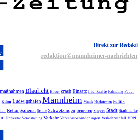
Direkt zur Redakti
redaktion@mannheimer-nachrichten.
N
Blaulicht
maßnahmen
crash
Einsatz
Fachkräfte
Blitzer
Fahndung
Feuer
Mannheim
Ludwigshafen
e
Kultur
Musik
Politik
Nachrichten
Stadt
Rettungsdienst
Schwetzingen
Senioren
llen
Schule
Speyer
Stadtmarket
eim
Verkehr
Univesität
Veranstaltung
Verkehrsbehinderungen
Verkehrsunfall
VRN