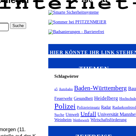
HIER KÖNNTE IHR LINK STEHE
THEMEN
Schlagwörter
Baden-Württemberg
Bau
a5
Autobahn
Heidelberg
Feuerwehr
Gesundheit
Hochschul
Polizei
Radar
Polizeieinsatz
Radarkonbtro
Unfall
Universität Mannh
Umwelt
Suche
Weinheim
Wirtschaftsförderung
Wettbewerb
orgen (11.