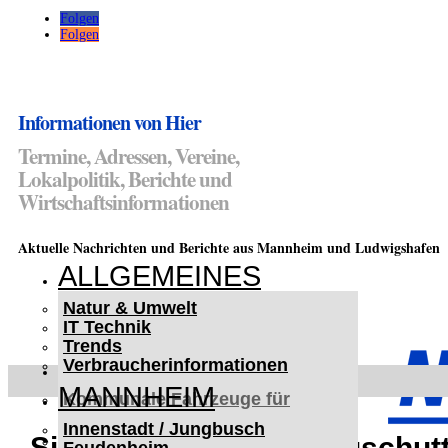
Folgen
Folgen
Informationen von Hier
Termine, Adressen, Vereine,
Lokalpolitik, Berichte und
Wirtschaftsinformationen
Aktuelle Nachrichten und Berichte aus Mannheim und Ludwigshafen
ALLGEMEINES
Natur & Umwelt
IT Technik
Trends
Verbraucherinformationen
< UKRAINE >
MANNHEIM
Kommunale Fahrzeuge für
Czernowitz
Innenstadt / Jungbusch
Nutzfahrzeuge für Czernowitz
Sinsheim/Balzfeld: Bauschutt 