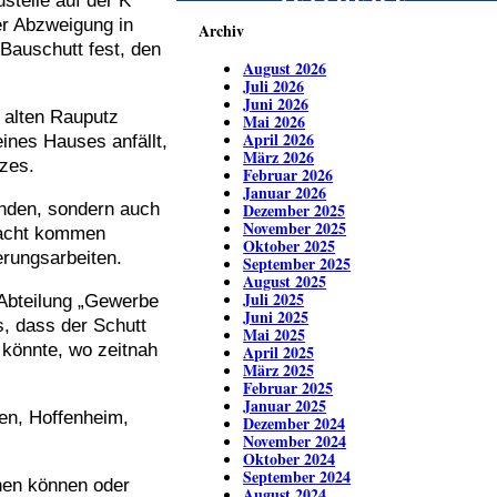
ustelle auf der K
ZEITREISE
er Abzweigung in
Archiv
Bauschutt fest, den
August 2026
Juli 2026
Juni 2026
 alten Rauputz
Mai 2026
April 2026
ines Hauses anfällt,
März 2026
zes.
Februar 2026
Januar 2026
anden, sondern auch
Dezember 2025
November 2025
tracht kommen
Oktober 2025
erungsarbeiten.
September 2025
August 2025
Juli 2025
 Abteilung „Gewerbe
Juni 2025
, dass der Schutt
Mai 2025
könnte, wo zeitnah
April 2025
März 2025
Februar 2025
Januar 2025
en, Hoffenheim,
Dezember 2024
November 2024
Oktober 2024
September 2024
hen können oder
August 2024