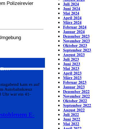
m Polizeirevier
Juli 2024
Juni 2024
Mai 2024
April 2024
März 2024
Februar 2024
Januar 2024
Dezember 2023
r Umgebung
November 2023
Oktober 2023
September 2023
August 2023
Juli 2023
Juni 2023
ren…
Mai 2023
April 2023
März 2023
Februar 2023
nstagabend kam es auf
Januar 2023
em Autobahnkreuz
Dezember 2022
8 Uhr war ein 41-
November 2022
Oktober 2022
September 2022
August 2022
estohlenem E-
Juli 2022
Juni 2022
Mai 2022
April 2022