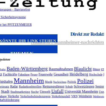
Direkt zur Redakti
redaktion@mannheimer-nachrichten.
 KÖNNTE IHR LINK STEHEN
THEMEN
gwörter
Baden-Württemberg
Blaulicht
Baumaßnahmen
cra
Blitzer
obahn
Heidelberg
tz
Fachkräfte
Feuerwehr
Gesundheit
Fahndung
Feuer
Hochschule
Ku
Mannheim
Polizei
igshafen
Musik
Politik
Nachrichten
Radar
Rettungsdienst
Schwetzingen
Seniore
ieinsatz
Radarkonbtrollen
Schule
Unfall
Stadt
Universität Mannheim
Umwelt
Stadtmarketing
Suche
Unives
Verkehr
Weinheim
altung
Verkehrsbehinderungen
Verkehrsunfall
VRN
Wettbewerb
haftsförderung