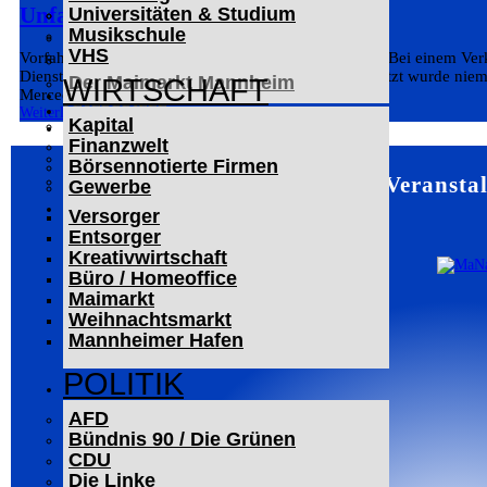
Unfall auf Kreuzung
Universitäten & Studium
Der Mannheimer Wasserturm
Musikschule
Das Technoseum Mannheim
VHS
Vorfahrt missachtet: Unfall in Mannheimer Innenstadt Bei einem Ver
Die Alte Feuerwache
Dienstag ein Sachschaden von rund 9.000 Euro. Verletzt wurde niem
Der Maimarkt Mannheim
WIRTSCHAFT
Mercedes-Fahrer auf Höhe des...
LESERBRIEFE
Weiterlesen
Kapital
ARCHIV
Finanzwelt
Das Neueste
Börsennotierte Firmen
Leitartikel
Mannheim – Veranstal
Gewerbe
WERBUNG
Versorger
Entsorger
Kreativwirtschaft
Büro / Homeoffice
Maimarkt
Weihnachtsmarkt
Mannheimer Hafen
POLITIK
AFD
Bündnis 90 / Die Grünen
CDU
Die Linke