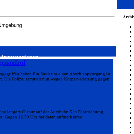
Archi
r Umgebung
 interessieren…
genaufruf
angegriffen haben Ein Streit um einen Abschleppvorgang ist
rt. Die Polizei ermittelt nun wegen Körperverletzung gegen
ine längere Ölspur auf der Autobahn 5 in Fahrtrichtung
hrt. Gegen 12.30 Uhr meldeten aufmerksame