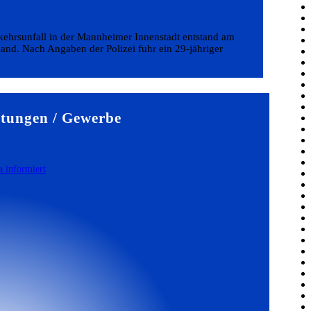
kehrsunfall in der Mannheimer Innenstadt entstand am
and. Nach Angaben der Polizei fuhr ein 29-jähriger
tungen / Gewerbe