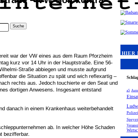
HIER
ereit war der VW eines aus dem Raum Pforzheim
g kurz vor 14 Uhr in der Hauptstraße. Eine 56-
l-Wilhelmi-Straße abbiegen und musste aufgrund
enbar die Situation zu spät und wich reflexartig –
Schla
ch rechts aus. Jedoch touchierte er den Seat und
ines dortigen Anwesens. Insgesamt entstand
a5
Aut
Einsa
Ludw
 und danach in einem Krankenhaus weiterbehandelt
Polize
Speyer
Veranst
Abschleppunternehmen ab. In welcher Höhe Schaden
Wirtsc
 bezifferbar.