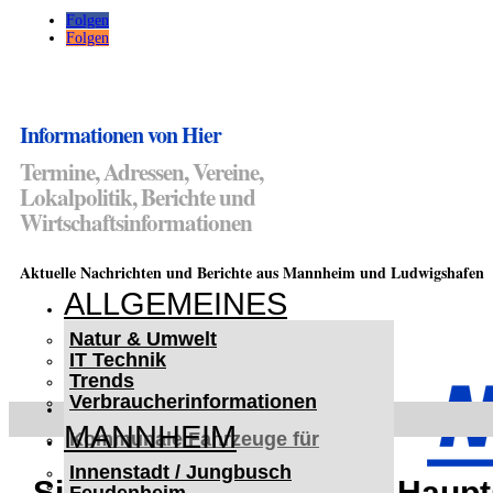
Folgen
Folgen
Informationen von Hier
Termine, Adressen, Vereine,
Lokalpolitik, Berichte und
Wirtschaftsinformationen
Aktuelle Nachrichten und Berichte aus Mannheim und Ludwigshafen
ALLGEMEINES
Natur & Umwelt
IT Technik
Trends
Verbraucherinformationen
< UKRAINE >
MANNHEIM
Kommunale Fahrzeuge für
Czernowitz
Innenstadt / Jungbusch
Nutzfahrzeuge für Czernowitz
Sinsheim: Unfall in der Haup