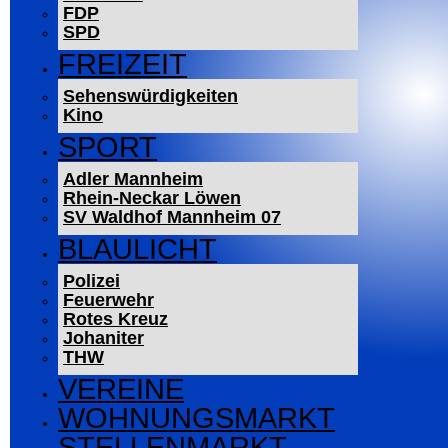
FDP
SPD
FREIZEIT
Sehenswürdigkeiten
Kino
SPORT
Adler Mannheim
Rhein-Neckar Löwen
SV Waldhof Mannheim 07
BLAULICHT
Polizei
Feuerwehr
Rotes Kreuz
Johaniter
THW
VEREINE
WOHNUNGSMARKT
STELLENMARKT