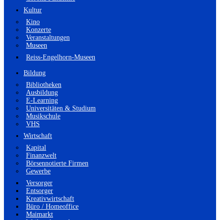
Kultur
Kino
Konzerte
Veranstaltungen
Museen
Reiss-Engelhorn-Museen
Bildung
Bibliotheken
Ausbildung
E-Learning
Universitäten & Studium
Musikschule
VHS
Wirtschaft
Kapital
Finanzwelt
Börsennotierte Firmen
Gewerbe
Versorger
Entsorger
Kreativwirtschaft
Büro / Homeoffice
Maimarkt