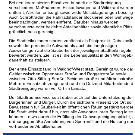
Bei den koordinierten Einsätzen bündelt die Stadtreinigung
verschiedene Maßnahmen: Einkaufswagen und Wildkraut werden
entfernt, Altreifen entsorgt sowie wilde Müllablagerungen beseitigt
Auch Schrotträder, die Fahrradständer blockieren oder Gehwege
beeinträchtigen, werden entfernt. Darüber hinaus werden
verschmutzte oder beklebte Abfallbehälter sowie öffentliche Plätze
gründlich nass gereinigt.
Die Stadtteilaktionen starten zunächst als Pilotprojekt. Dabei solle
sowohl der personelle Aufwand als auch die langfristigen
Auswirkungen auf die Sauberkeit der jeweiligen Stadtteile regelm
bewertet werden. Ziel ist es, die Lebensqualität in den Wohngebie
dauerhaft zu steigern.
Der erste Einsatz fand in Waldhof-West statt. Gereinigt wurde das
Gebiet zwischen Oppenauer Straße und Roggenstraße sowie
zwischen Otto-Siffling-Straße, Schienenstraße und Altrheinstraße.
Mehrere Einsatzfahrzeuge und rund ein Dutzend Mitarbeitende d
Stadtreinigung waren vor Ort im Einsatz.
Der Stadtraumservice setzt dabei auch auf die Unterstützung der
Bürgerinnen und Bürger. Durch die sichtbare Präsenz vor Ort soll
Bewusstsein für Sauberkeit im öffentlichen Raum gestärkt werden
Die Stadt weist darauf hin, dass alle Anwohner ihren Beitrag leiste
können – etwa durch die Erfüllung der Gehwegreinigungspflicht, d
ordnungsgemäße Anmeldung von Sperrmüll und die Nutzung der
vorhandenen Abfallbehälter.