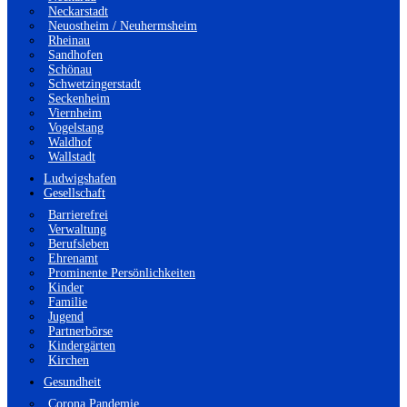
Neckarstadt
Neuostheim / Neuhermsheim
Rheinau
Sandhofen
Schönau
Schwetzingerstadt
Seckenheim
Viernheim
Vogelstang
Waldhof
Wallstadt
Ludwigshafen
Gesellschaft
Barrierefrei
Verwaltung
Berufsleben
Ehrenamt
Prominente Persönlichkeiten
Kinder
Familie
Jugend
Partnerbörse
Kindergärten
Kirchen
Gesundheit
Corona Pandemie