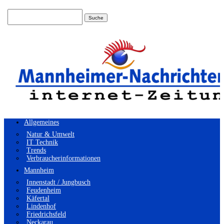
Suchen
nach:
Allgemeines
Natur & Umwelt
IT Technik
Trends
Verbraucherinformationen
Mannheim
Innenstadt / Jungbusch
Feudenheim
Käfertal
Lindenhof
Friedrichsfeld
Neckarau