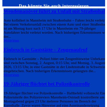
Das könnte Sie auch interessieren…
Wendemanöver führt zu Unfall mit Straßenbah
Auto kollidiert in Mannheim mit Straßenbahn – Fahrer leicht verletzt
Bei einem Verkehrsunfall zwischen einem Auto und einer Straßenba
ist am Montag kurz nach 17 Uhr in Mannheim ein 79-jähriger
Autofahrer leicht verletzt worden. Nach bisherigen Erkenntnissen wa
der...
Weiterlesen
Einbruch in Gaststätte – Zeugenaufruf
Einbruch in Gaststätte – Polizei bittet um Zeugenhinweise Unbekann
sind zwischen Sonntag, 2. August, 0:15 Uhr, und Montag, 3. August
2026, 13:15 Uhr, in eine Gaststätte in der Lindenstraße in Schwetzin
eingebrochen. Nach bisherigen Erkenntnissen gelangten die...
Weiterlesen
19-Jähriger flüchtet bei Polizeikontrolle
19-Jähriger flüchtet vor Polizeikontrolle – Haftbefehl vollstreckt Eine
Polizeistreife des Polizeireviers Mannheim-Oststadt kontrollierte am
Montagabend gegen 23 Uhr mehrere Personen im Bereich der
Kunsthalle. Zuvor waren Hinweise auf eine Auseinandersetzung