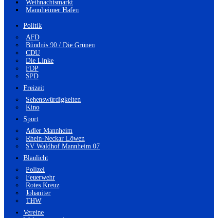
Weihnachtsmarkt
Mannheimer Hafen
Politik
AFD
Bündnis 90 / Die Grünen
CDU
Die Linke
FDP
SPD
Freizeit
Sehenswürdigkeiten
Kino
Sport
Adler Mannheim
Rhein-Neckar Löwen
SV Waldhof Mannheim 07
Blaulicht
Polizei
Feuerwehr
Rotes Kreuz
Johaniter
THW
Vereine