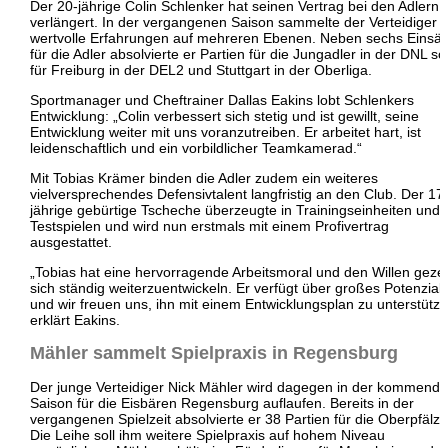
Der 20-jährige Colin Schlenker hat seinen Vertrag bei den Adlern
verlängert. In der vergangenen Saison sammelte der Verteidiger
wertvolle Erfahrungen auf mehreren Ebenen. Neben sechs Einsä
für die Adler absolvierte er Partien für die Jungadler in der DNL s
für Freiburg in der DEL2 und Stuttgart in der Oberliga.
Sportmanager und Cheftrainer Dallas Eakins lobt Schlenkers
Entwicklung: „Colin verbessert sich stetig und ist gewillt, seine
Entwicklung weiter mit uns voranzutreiben. Er arbeitet hart, ist
leidenschaftlich und ein vorbildlicher Teamkamerad.“
Mit Tobias Krämer binden die Adler zudem ein weiteres
vielversprechendes Defensivtalent langfristig an den Club. Der 17
jährige gebürtige Tscheche überzeugte in Trainingseinheiten und
Testspielen und wird nun erstmals mit einem Profivertrag
ausgestattet.
„Tobias hat eine hervorragende Arbeitsmoral und den Willen gezei
sich ständig weiterzuentwickeln. Er verfügt über großes Potenzial,
und wir freuen uns, ihn mit einem Entwicklungsplan zu unterstütze
erklärt Eakins.
Mähler sammelt Spielpraxis in Regensburg
Der junge Verteidiger Nick Mähler wird dagegen in der kommend
Saison für die
Eisbären Regensburg
auflaufen. Bereits in der
vergangenen Spielzeit absolvierte er 38 Partien für die Oberpfälze
Die Leihe soll ihm weitere Spielpraxis auf hohem Niveau