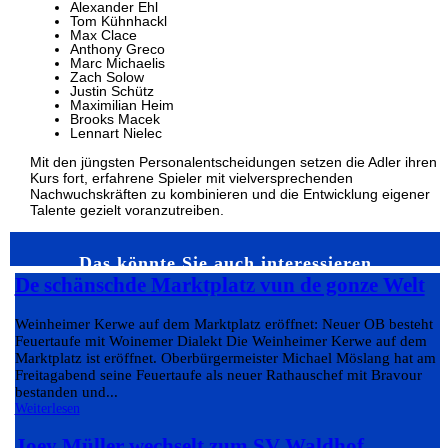
Alexander Ehl
Tom Kühnhackl
Max Clace
Anthony Greco
Marc Michaelis
Zach Solow
Justin Schütz
Maximilian Heim
Brooks Macek
Lennart Nielec
Mit den jüngsten Personalentscheidungen setzen die Adler ihren
Kurs fort, erfahrene Spieler mit vielversprechenden
Nachwuchskräften zu kombinieren und die Entwicklung eigener
Talente gezielt voranzutreiben.
Das könnte Sie auch interessieren…
De schänschde Marktplatz vun de gonze Welt
Weinheimer Kerwe auf dem Marktplatz eröffnet: Neuer OB besteht
Feuertaufe mit Woinemer Dialekt Die Weinheimer Kerwe auf dem
Marktplatz ist eröffnet. Oberbürgermeister Michael Möslang hat am
Freitagabend seine Feuertaufe als neuer Rathauschef mit Bravour
bestanden und...
Weiterlesen
Joey Müller wechselt zum SV Waldhof