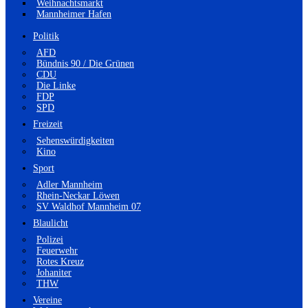
Weihnachtsmarkt
Mannheimer Hafen
Politik
AFD
Bündnis 90 / Die Grünen
CDU
Die Linke
FDP
SPD
Freizeit
Sehenswürdigkeiten
Kino
Sport
Adler Mannheim
Rhein-Neckar Löwen
SV Waldhof Mannheim 07
Blaulicht
Polizei
Feuerwehr
Rotes Kreuz
Johaniter
THW
Vereine