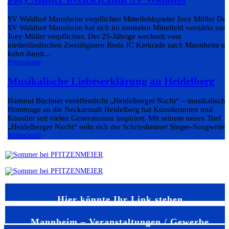
SV Waldhof Mannheim verpflichtet Mittelfeldspieler Joey Müller Der
SV Waldhof Mannheim hat sich im zentralen Mittelfeld verstärkt und
Joey Müller verpflichtet. Der 25-Jährige wechselt vom
niederländischen Zweitligisten Roda JC Kerkrade nach Mannheim u
kehrt damit...
Weiterlesen
Musikalische Liebeserklärung an Heidelberg
Hartmut Büchner veröffentlicht „Heidelberger Nacht“ – musikalische
Hommage an die Neckarstadt Heidelberg hat Künstlerinnen und
Künstler seit vielen Generationen inspiriert. Mit seinem neuen Titel
„Heidelberger Nacht“ reiht sich der Schriesheimer Singer-Songwriter.
Weiterlesen
Hier könnte Ihr Link stehen
Mannheim – Veranstaltungen / Gewerbe