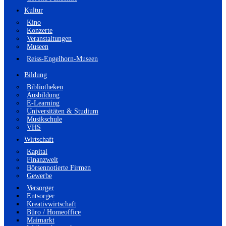
Kultur
Kino
Konzerte
Veranstaltungen
Museen
Reiss-Engelhorn-Museen
Bildung
Bibliotheken
Ausbildung
E-Learning
Universitäten & Studium
Musikschule
VHS
Wirtschaft
Kapital
Finanzwelt
Börsennotierte Firmen
Gewerbe
Versorger
Entsorger
Kreativwirtschaft
Büro / Homeoffice
Maimarkt