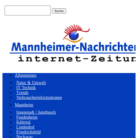
Suchen
nach:
Allgemeines
Natur & Umwelt
IT Technik
Trends
Verbraucherinformationen
Mannheim
Innenstadt / Jungbusch
Feudenheim
Käfertal
Lindenhof
Friedrichsfeld
Neckarau