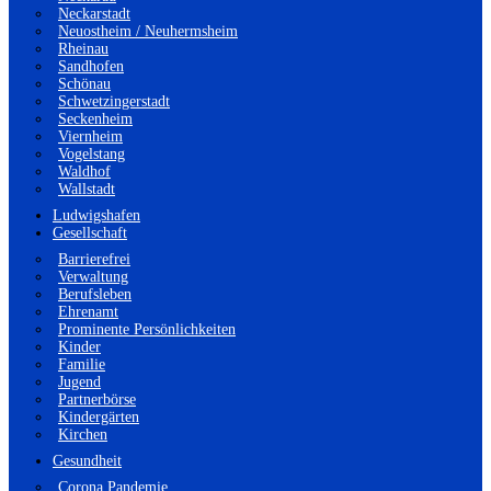
Neckarstadt
Neuostheim / Neuhermsheim
Rheinau
Sandhofen
Schönau
Schwetzingerstadt
Seckenheim
Viernheim
Vogelstang
Waldhof
Wallstadt
Ludwigshafen
Gesellschaft
Barrierefrei
Verwaltung
Berufsleben
Ehrenamt
Prominente Persönlichkeiten
Kinder
Familie
Jugend
Partnerbörse
Kindergärten
Kirchen
Gesundheit
Corona Pandemie