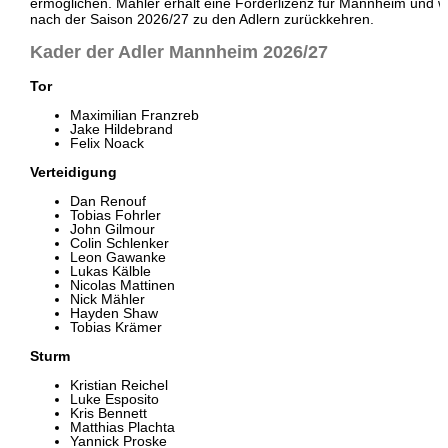
ermöglichen. Mähler erhält eine Förderlizenz für Mannheim und w
nach der Saison 2026/27 zu den Adlern zurückkehren.
Kader der Adler Mannheim 2026/27
Tor
Maximilian Franzreb
Jake Hildebrand
Felix Noack
Verteidigung
Dan Renouf
Tobias Fohrler
John Gilmour
Colin Schlenker
Leon Gawanke
Lukas Kälble
Nicolas Mattinen
Nick Mähler
Hayden Shaw
Tobias Krämer
Sturm
Kristian Reichel
Luke Esposito
Kris Bennett
Matthias Plachta
Yannick Proske